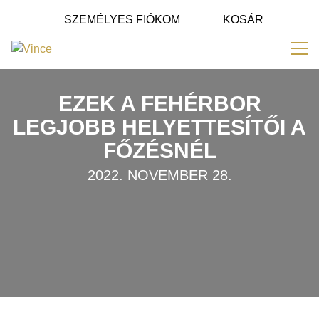
Tovább a navigációhoz
SZEMÉLYES FIÓKOM
KOSÁR
Tovább a tartalomhoz
Me
EZEK A FEHÉRBOR
LEGJOBB HELYETTESÍTŐI A
FŐZÉSNÉL
2022. NOVEMBER 28.