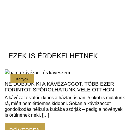
EZEK IS ÉRDEKELHETNEK
Kortyok
NE DOBJUK KI A KÁVÉZACCOT, TÖBB EZER
FORINTOT SPÓROLHATUNK VELE OTTHON
A kávézacc valódi kincs a háztartásban. 5 okot is mutatunk
rá, miért nem érdemes kidobni. Sokan a kávézaccot
gondolkodás nélkül a kukába szórják – pedig a növények
is örülnének neki. […]