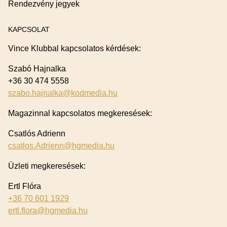
Rendezvény jegyek
KAPCSOLAT
Vince Klubbal kapcsolatos kérdések:
Szabó Hajnalka
+36 30 474 5558
szabo.hajnalka@kodmedia.hu
Magazinnal kapcsolatos megkeresések:
Csatlós Adrienn
csatlos.Adrienn@hgmedia.hu
Üzleti megkeresések:
Ertl Flóra
+36 70 601 1929
ertl.flora@hgmedia.hu