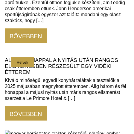
apró trükkel. Ezentúl otthon fogjuk elkészíteni, amit eddig
csak étteremben ettünk. John Henderson amerikai
sportújságírónak egyszer azt találta mondani egy olasz
szakács, hogy […]
BŐVEBBEN
ALIG 3 HÓNAPPAL A NYITÁS UTÁN RANGOS
Helyek
ELISMERÉSBEN RÉSZESÜLT EGY VIDÉKI
ÉTTEREM
Kiváló minőségű, egyedi konyhát találtak a tesztelők a
2025 májusában megnyitott étteremben. Alig három és fél
hónappal a májusi nyitás után máris rangos elismerést
szerzett a Le Primore Hotel & […]
BŐVEBBEN