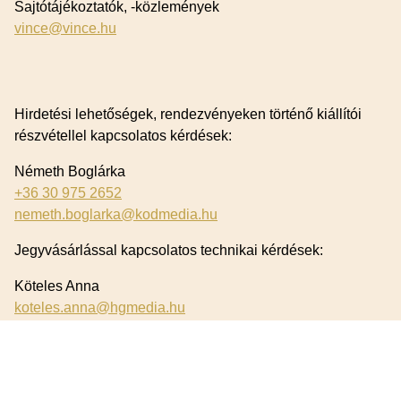
Sajtótájékoztatók, -közlemények
vince@vince.hu
Hirdetési lehetőségek, rendezvényeken történő kiállítói
részvétellel kapcsolatos kérdések:
Németh Boglárka
+36 30 975 2652
nemeth.boglarka@kodmedia.hu
Jegyvásárlással kapcsolatos technikai kérdések:
Köteles Anna
koteles.anna@hgmedia.hu
Bortesztekkel kapcsolatos tájékoztatás
teszt@vincemagazin.hu