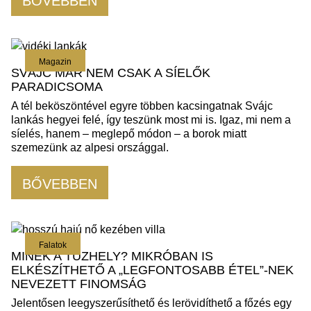
BŐVEBBEN
Magazin
SVÁJC MÁR NEM CSAK A SÍELŐK
PARADICSOMA
A tél beköszöntével egyre többen kacsingatnak Svájc
lankás hegyei felé, így teszünk most mi is. Igaz, mi nem a
síelés, hanem – meglepő módon – a borok miatt
szemezünk az alpesi országgal.
BŐVEBBEN
Falatok
MINEK A TŰZHELY? MIKRÓBAN IS
ELKÉSZÍTHETŐ A „LEGFONTOSABB ÉTEL”-NEK
NEVEZETT FINOMSÁG
Jelentősen leegyszerűsíthető és lerövidíthető a főzés egy