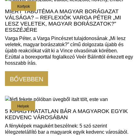
Kortyok
MIÉRT TABUTÉMA A MAGYAR BORÁGAZAT
VÁLSÁGA? – REFLEXIÓK VARGA PÉTER „MI
LESZ VELETEK, MAGYAR BORÁSZATOK?”
ESSZÉJÉRE
Varga Péter, a Varga Pincészet tulajdonosának „Mi lesz
veletek, magyar borászatok?” című dolgozata újabb és
újabb reakciókat vált ki a Vince olvasóinak körében.
Ezúttal a borexporttal foglalkozó Veér Bálinttól érkezett egy
hosszabb írás.
BŐVEBBEN
Helyek
5 KIHAGYHATATLAN BÁR A MAGYAROK EGYIK
KEDVENC VÁROSÁBAN
A fényképek magukért beszélnek: 5 szó szerint
lélegzetelállító bar a magyarok egyik kedvenc városából.