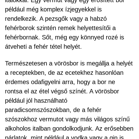
italokkal. Egy vermut vagy egy erősített bor
például még komplex ízjegyekkel is
rendelkezik. A pezsgők vagy a habzó
fehérborok szintén remek helyettesítői a
fehérbornak. Sőt, még egy könnyed rozé is
átveheti a fehér tétel helyét.
Természetesen a vörösbor is megállja a helyét
a receptekben, de az ecetekhez hasonlóan
érdemes odafigyelni arra, hogy a bor ne
rontsa el az étel végső színét. A vörösbor
például jól használható
paradicsomszószokban, de a fehér
szószokhoz vermutot vagy más világos színű
alkoholos italban gondolkodjunk. Az erősebben
párlatok, mint például a vodka vagy a gin is