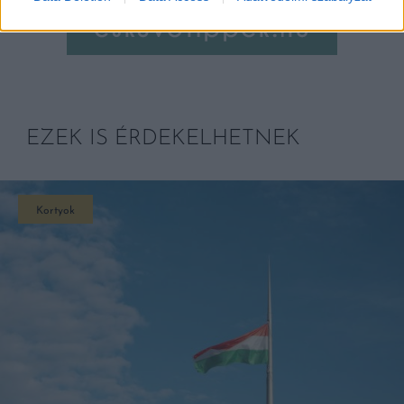
EZEK IS ÉRDEKELHETNEK
Kortyok