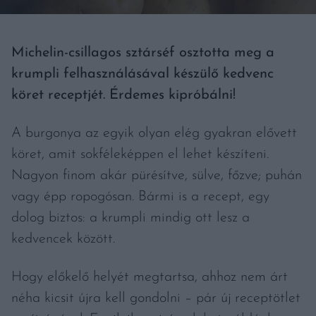
Michelin-csillagos sztárséf osztotta meg a
krumpli felhasználásával készülő kedvenc
köret receptjét. Érdemes kipróbálni!
A burgonya az egyik olyan elég gyakran elővett
köret, amit sokféleképpen el lehet készíteni.
Nagyon finom akár pürésítve, sülve, főzve; puhán
vagy épp ropogósan. Bármi is a recept, egy
dolog biztos: a krumpli mindig ott lesz a
kedvencek között.
Hogy előkelő helyét megtartsa, ahhoz nem árt
néha kicsit újra kell gondolni – pár új receptötlet