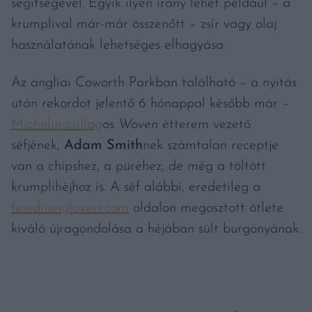
segítségével. Egyik ilyen irány lehet például – a
krumplival már-már összenőtt – zsír vagy olaj
használatának lehetséges elhagyása.
Az angliai Coworth Parkban található – a nyitás
után rekordot jelentő 6 hónappal később már –
Michelin-csillag
os
Woven
étterem vezető
séfjének,
Adam Smith
nek számtalan receptje
van a chipshez, a püréhez, de még a töltött
krumplihéjhoz is. A séf alábbi, eredetileg a
finedininglovers.com
oldalon megosztott ötlete
kiváló újragondolása a héjában sült burgonyának.