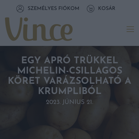
Tovább a navigációhoz
SZEMÉLYES FIÓKOM
KOSÁR
Tovább a tartalomhoz
Me
EGY APRÓ TRÜKKEL
MICHELIN-CSILLAGOS
KÖRET VARÁZSOLHATÓ A
KRUMPLIBÓL
2023. JÚNIUS 21.