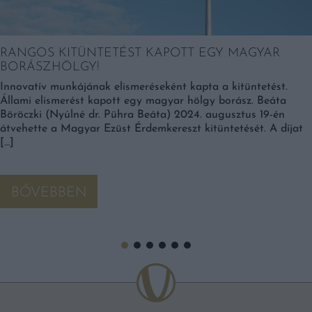
RANGOS KITÜNTETÉST KAPOTT EGY MAGYAR
BORÁSZHÖLGY!
Innovatív munkájának elismeréseként kapta a kitüntetést.
Állami elismerést kapott egy magyar hölgy borász. Beáta
Böröczki (Nyúlné dr. Pühra Beáta) 2024. augusztus 19-én
átvehette a Magyar Ezüst Érdemkereszt kitüntetését. A díjat
[…]
BŐVEBBEN