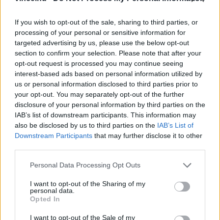
éppen csak megfőnek. Ne főzzük szét őket.
If you wish to opt-out of the sale, sharing to third parties, or
Oltsuk el a tüzet, öntsük le a vizet, adjuk a
processing of your personal or sensitive information for
targeted advertising by us, please use the below opt-out
krumplihoz a mentaszárakat, és hagyjuk az
section to confirm your selection. Please note that after your
egészet szobahőmérsékletűre visszahűlni.
opt-out request is processed you may continue seeing
interest-based ads based on personal information utilized by
us or personal information disclosed to third parties prior to
Hámozzuk meg és vágjuk apró kockákra a
your opt-out. You may separately opt-out of the further
hagymát.
disclosure of your personal information by third parties on the
IAB’s list of downstream participants. This information may
also be disclosed by us to third parties on the
IAB’s List of
Vágjuk a mentaleveleket nagyjából 3 mm-
Downstream Participants
that may further disclose it to other
es darabokra.
third parties.
Please note that this website/app uses one or more Google
Personal Data Processing Opt Outs
Tegyünk a vajat a serpenyőbe és közepes
services and may gather and store information including but
not limited to your visit or usage behaviour. You may click to
I want to opt-out of the Sharing of my
lángon adjuk hozzá a burgonyát. Egy villa
personal data.
grant or deny consent to Google and its third-party tags to
segítségével nyomkodjuk kicsit meg a
Opted In
use your data for below specified purposes in below Google
krumplikat, hogy a héj alól itt-ott
consent section.
I want to opt-out of the Sale of my