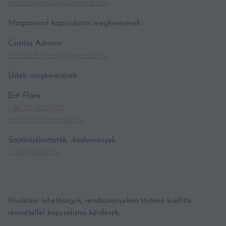
szabo.hajnalka@kodmedia.hu
Magazinnal kapcsolatos megkeresések:
Csatlós Adrienn
csatlos.Adrienn@hgmedia.hu
Üzleti megkeresések:
Ertl Flóra
+36 70 601 1929
ertl.flora@hgmedia.hu
Sajtótájékoztatók, -közlemények
vince@vince.hu
Hirdetési lehetőségek, rendezvényeken történő kiállítói
részvétellel kapcsolatos kérdések: