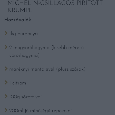
MICHELIN-CSILLAGOS PIRÍTOTT
KRUMPLI
Hozzávalók
1kg burgonya
2 mogyoróhagyma (kisebb méretű
vöröshagyma)
maréknyi mentalevél (plusz szárak)
1 citrom
100g sózott vaj
200ml jó minőségű repceolaj