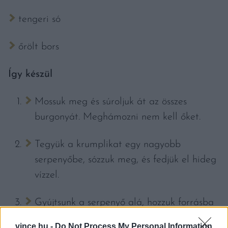
tengeri só
őrölt bors
Így készül
Mossuk meg és súroljuk át az összes
burgonyát. Meghámozni nem kell őket.
Tegyük a krumplikat egy nagyobb
serpenyőbe, sózzuk meg, és fedjük el hideg
vízzel.
Gyújtsunk a serpenyő alá, hozzuk forrásba
a vizet és főzzük addig a krumplikat, amíg
vince.hu -
Do Not Process My Personal Information