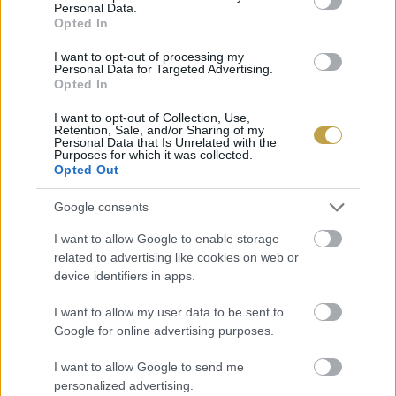
Personal Data.
előbukkanjon a belseje.
Opted In
I want to opt-out of processing my
Adjuk a tört krumplihoz a finomra vágott
Personal Data for Targeted Advertising.
Opted In
hagymát, majd a repceolajat és pirítsuk
őket.
I want to opt-out of Collection, Use,
Retention, Sale, and/or Sharing of my
Personal Data that Is Unrelated with the
Purposes for which it was collected.
Ízesítsük tengeri sóval és frissen őrölt
Opted Out
borssal.
Google consents
Tálalás előtt díszítsük a felkockázott
I want to allow Google to enable storage
related to advertising like cookies on web or
mentalevelekkel és reszeljünk rá egy kis
device identifiers in apps.
citromhéjat.
I want to allow my user data to be sent to
Google for online advertising purposes.
A „Crushed Jersey Royal” névre hallgató körét
tökéletes kísérője halételeknek, de igazából
I want to allow Google to send me
personalized advertising.
bármilyen főételhez érdemes kipróbálni. Biztos