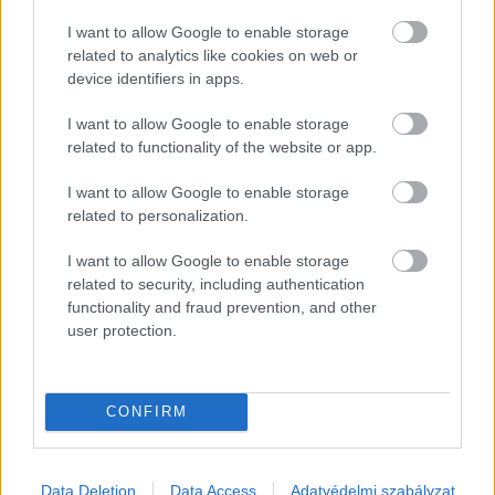
siker lesz még a befásult krumplirajongók
I want to allow Google to enable storage
related to analytics like cookies on web or
körében is.
device identifiers in apps.
Szerző: Bódy Kolos
I want to allow Google to enable storage
related to functionality of the website or app.
Címlapfotó: Lars Blankers / Unsplash
I want to allow Google to enable storage
related to personalization.
I want to allow Google to enable storage
related to security, including authentication
functionality and fraud prevention, and other
user protection.
CONFIRM
Data Deletion
Data Access
Adatvédelmi szabályzat