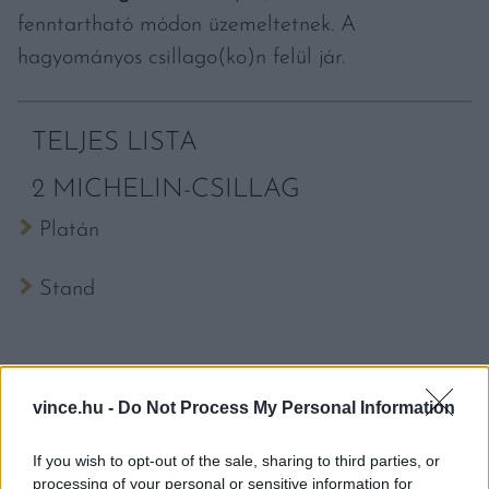
fenntartható módon üzemeltetnek. A
hagyományos csillago(ko)n felül jár.
TELJES LISTA
2 MICHELIN-CSILLAG
Platán
Stand
vince.hu -
Do Not Process My Personal Information
1 MICHELIN-CSILLAG
If you wish to opt-out of the sale, sharing to third parties, or
42 Étterem
processing of your personal or sensitive information for