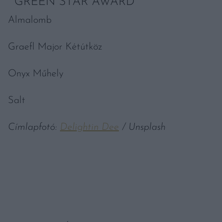
GREEN STAR AWARD
Almalomb
Graefl Major Kétútköz
Onyx Műhely
Salt
Címlapfotó:
Delightin Dee
/ Unsplash