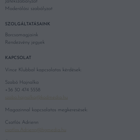
Játékszabályzat
Moderálási szabályzat
SZOLGÁLTATÁSAINK
Borcsomagjaink
Rendezvény jegyek
KAPCSOLAT
Vince Klubbal kapcsolatos kérdések:
Szabó Hajnalka
+36 30 474 5558
szabo.hajnalka@kodmedia.hu
Magazinnal kapcsolatos megkeresések:
Csatlós Adrienn
csatlos.Adrienn@hgmedia.hu