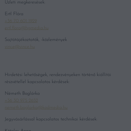
Üzleti megkeresések:
Ertl Flóra
+36 70 601 1929
ertl.flora@hgmedia.hu
Sajtótájékoztatók, -közlemények
vince@vince.hu
Hirdetési lehetőségek, rendezvényeken történő kiállítói
részvétellel kapcsolatos kérdések:
Németh Boglárka
+36 30 975 2652
nemeth.boglarka@kodmedia.hu
Jegyvásárlással kapcsolatos technikai kérdések: