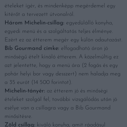
ételeket ígér, és mindenképp megérdemel egy
kitérőt a tervezett útvonalról.
Három Michelin-csillag:
egyedülálló konyha,
egyedi menü és a szolgáltatás teljes élménye.
Ezért ez az étterem megér egy külön odautazást.
Bib Gourmand címke:
elfogadható áron jó
minőségű ételt kínáló étterem. A közelmúltig ez
azt jelentette, hogy a menü ára (2 fogás és egy
pohár helyi bor vagy desszert) nem haladja meg
a 35 eurót (14 500 forintot).
Michelin-tányér:
az étterem jó és minőségi
ételeket szolgál fel, további vizsgálódás után jó
esélye van a csillagra vagy a Bib Gourmand
minősítésre.
Zöld csillag:
kiváló konyha, amit ráadásul