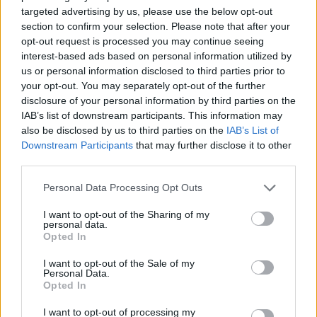
targeted advertising by us, please use the below opt-out
section to confirm your selection. Please note that after your
Babel
opt-out request is processed you may continue seeing
interest-based ads based on personal information utilized by
Borkonyha
us or personal information disclosed to third parties prior to
your opt-out. You may separately opt-out of the further
disclosure of your personal information by third parties on the
Costes
IAB’s list of downstream participants. This information may
also be disclosed by us to third parties on the
IAB’s List of
Essencia
Downstream Participants
that may further disclose it to other
third parties.
Rumour
Please note that this website/app uses one or more Google
Personal Data Processing Opt Outs
services and may gather and store information including but
not limited to your visit or usage behaviour. You may click to
I want to opt-out of the Sharing of my
Salt
personal data.
grant or deny consent to Google and its third-party tags to
Opted In
use your data for below specified purposes in below Google
consent section.
I want to opt-out of the Sale of my
Personal Data.
Opted In
BIB GOURMAND
I want to opt-out of processing my