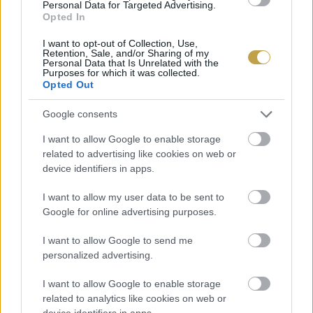
Personal Data for Targeted Advertising.
Opted In
Anyukám Mondta
I want to opt-out of Collection, Use,
Retention, Sale, and/or Sharing of my
Casa Christa
Personal Data that Is Unrelated with the
Purposes for which it was collected.
Opted Out
Kistücsök
Google consents
Macok
I want to allow Google to enable storage
related to advertising like cookies on web or
device identifiers in apps.
Mór24
I want to allow my user data to be sent to
Sparhelt
Google for online advertising purposes.
I want to allow Google to send me
YOUNG CHEF AWARD
personalized advertising.
Mizsei János (MÁK)
I want to allow Google to enable storage
related to analytics like cookies on web or
device identifiers in apps.