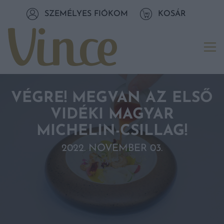
Tovább a navigációhoz
SZEMÉLYES FIÓKOM
KOSÁR
Tovább a tartalomhoz
Me
VÉGRE! MEGVAN AZ ELSŐ
VIDÉKI MAGYAR
MICHELIN-CSILLAG!
2022. NOVEMBER 03.