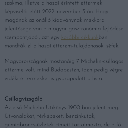
szakma, illetve a hazai érintett éttermek
képviselői előtt 2022. november 3-án. Hogy
magának az önálló kiadványnak mekkora
jelentősége van a magyar gasztronómia fejlődése
szempontjából, azt egy
korábbi cikkünk
ben
mondták el a hazai étterem-tulajdonosok, séfek.
Magyarországnak mostanáig 7 Michelin-csillagos
étterme volt, mind Budapesten, idén pedig végre
vidéki éttermekkel is gyarapodott a lista.
Csillagvizsgáló
Az első Michelin Útikönyv 1900-ban jelent meg.
Útvonalakat, térképeket, benzinkutak,
gumiabroncs-üzletek címeit tartalmazta, de a fő