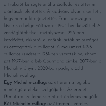
attrakciót kétségtelenül a szállodai és éttermi
ajánlások jelentették. A kiadvány olyan siker lett,
hogy hamar kiterjesztették Franciaországon
kívülre, a belga változatot 1904-ben készült el. A
vendéglátóhelyek osztályozása 1926-ban
kezdődött, ekkortól ellenőrök járták az országot
és osztogatták a csillagot. A ma ismert 1-2-3
csillagos rendszert 1931-ben vezették be, ehhez
jött 1997-ben a Bib Gourmand címke, 2017-ben a
Michelin-tányér, 2020-ban pedig a zöld
Michelin-csillag.
Egy Michelin-csillag:
az étterem a legjobb
minőségű ételeket szolgálja fel. Az eredeti
Útmutató szelleme szerint ott érdemes megállni.
Két Michelin-csillag:
az étterem kivételes