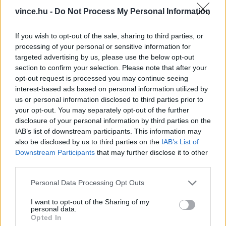
vince.hu -
Do Not Process My Personal Information
A BANÁN ÉS A HALÁSZAT
If you wish to opt-out of the sale, sharing to third parties, or
Bár a pókok és a romlás valós alapot
processing of your personal or sensitive information for
targeted advertising by us, please use the below opt-out
biztosíthatnak a babonának, más lehetséges
section to confirm your selection. Please note that after your
magyarázatok is szép számmal akadnak. Egy
opt-out request is processed you may continue seeing
elmélet szerint például a banánt szállító
interest-based ads based on personal information utilized by
us or personal information disclosed to third parties prior to
hajóknak a szokásosnál gyorsabban kellett
your opt-out. You may separately opt-out of the further
haladniuk, hogy a rakomány még azelőtt célba
disclosure of your personal information by third parties on the
IAB’s list of downstream participants. This information may
érjen, mielőtt megromlana. Ez a plusz sebesség
also be disclosed by us to third parties on the
IAB’s List of
állítólag megnehezítette a legénység tagjai
Downstream Participants
that may further disclose it to other
third parties.
számára a halászatot a hajóról, így sokszor
éhesek maradtak. Egy másik verzió azt állítja,
Please note that this website/app uses one or more Google
Personal Data Processing Opt Outs
services and may gather and store information including but
hogy a banán természetes úton megerjedt, és
not limited to your visit or usage behaviour. You may click to
I want to opt-out of the Sharing of my
personal data.
olyan alkoholt termelt, ami tüzeket okozhatott a
grant or deny consent to Google and its third-party tags to
Opted In
use your data for below specified purposes in below Google
fedélzeten.