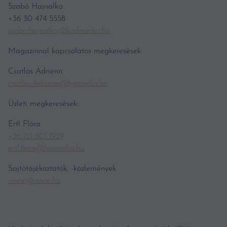
Szabó Hajnalka
+36 30 474 5558
szabo.hajnalka@kodmedia.hu
Magazinnal kapcsolatos megkeresések:
Csatlós Adrienn
csatlos.Adrienn@hgmedia.hu
Üzleti megkeresések:
Ertl Flóra
+36 70 601 1929
ertl.flora@hgmedia.hu
Sajtótájékoztatók, -közlemények
vince@vince.hu