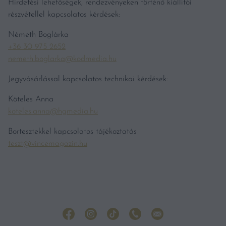
Hirdetési lehetőségek, rendezvényeken történő kiállítói
részvétellel kapcsolatos kérdések:
Németh Boglárka
+36 30 975 2652
nemeth.boglarka@kodmedia.hu
Jegyvásárlással kapcsolatos technikai kérdések:
Köteles Anna
koteles.anna@hgmedia.hu
Bortesztekkel kapcsolatos tájékoztatás
teszt@vincemagazin.hu