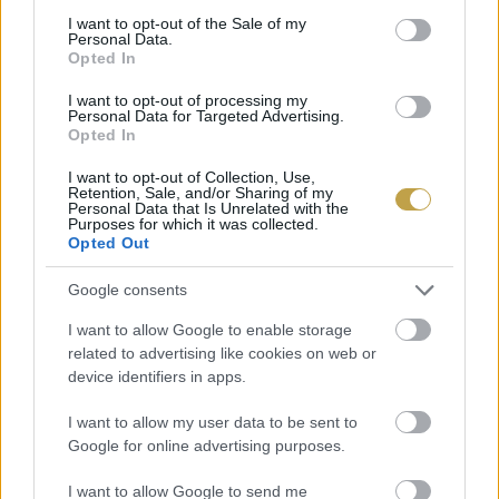
consent section.
I want to opt-out of the Sale of my
Personal Data.
Természetesen a banánnal kapcsolatos
Opted In
problémák többsége a mai hajókon már nem tud
I want to opt-out of processing my
Personal Data for Targeted Advertising.
érvényesülni. Különösen akkor nem, ha rövid
Opted In
kirándulásra vagy horgásztúrákra indulunk a
I want to opt-out of Collection, Use,
vízre. A közösségi médiás bejegyzések azonban
Retention, Sale, and/or Sharing of my
Personal Data that Is Unrelated with the
arra utalnak, hogy a tengerészek, hajósok és
Purposes for which it was collected.
Opted Out
túravezetők egy kis csoportja észben tartja és
Google consents
felemlegeti a babonát, még ha csak viccből is.
Biztosra akkor megyünk tehát, ha megvárjuk a
I want to allow Google to enable storage
related to advertising like cookies on web or
szárazföldet és csak ott vesszük elő a gyümölcsöt
device identifiers in apps.
a táskánkból.
I want to allow my user data to be sent to
Google for online advertising purposes.
6 gyümölcs, amiről sose gondolnánk, de a szobában is
megterem
I want to allow Google to send me