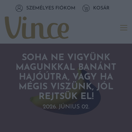
Tovább a navigációhoz
SZEMÉLYES FIÓKOM
KOSÁR
Tovább a tartalomhoz
Me
SOHA NE VIGYÜNK
MAGUNKKAL BANÁNT
HAJÓÚTRA, VAGY HA
MÉGIS VISZÜNK, JÓL
REJTSÜK EL!
2026. JÚNIUS 02.