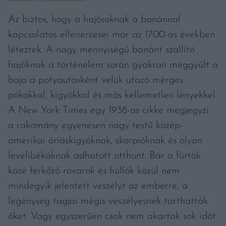
Az biztos, hogy a hajósoknak a banánnal
kapcsolatos ellenérzései már az 1700-as években
léteztek. A nagy mennyiségű banánt szállító
hajóknak a történelem során gyakran meggyűlt a
baja a potyautasként velük utazó mérges
pókokkal, kígyókkal és más kellemetlen lényekkel.
A New York Times egy 1938-as cikke megjegyzi:
a rakomány egyenesen nagy testű közép-
amerikai óriáskígyóknak, skorpióknak és olyan
levelibékáknak adhatott otthont. Bár a fürtök
közé férkőző rovarok és hüllők közül nem
mindegyik jelentett veszélyt az emberre, a
legénység tagjai mégis veszélyesnek tarthatták
őket. Vagy egyszerűen csak nem akartak sok időt