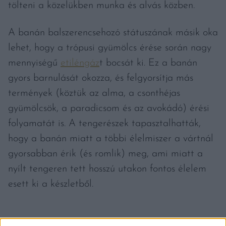
tölteni a közelükben munka és alvás közben.
A banán balszerencsehozó státuszának másik oka
lehet, hogy a trópusi gyümölcs érése során nagy
mennyiségű
etiléngáz
t bocsát ki. Ez a banán
gyors barnulását okozza, és felgyorsítja más
termények (köztük az alma, a csonthéjas
gyümölcsök, a paradicsom és az avokádó) érési
folyamatát is. A tengerészek tapasztalhatták,
hogy a banán miatt a többi élelmiszer a vártnál
gyorsabban érik (és romlik) meg, ami miatt a
nyílt tengeren tett hosszú utakon fontos élelem
esett ki a készletből.