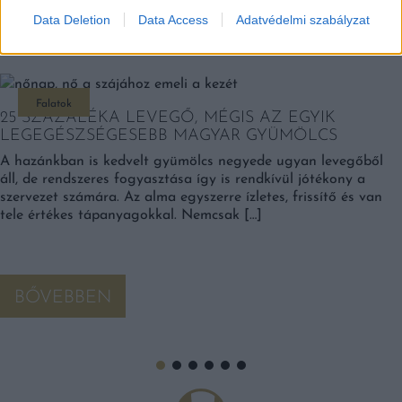
Data Deletion
Data Access
Adatvédelmi szabályzat
EZEK IS ÉRDEKELHETNEK
Falatok
25 SZÁZALÉKA LEVEGŐ, MÉGIS AZ EGYIK
LEGEGÉSZSÉGESEBB MAGYAR GYÜMÖLCS
A hazánkban is kedvelt gyümölcs negyede ugyan levegőből
áll, de rendszeres fogyasztása így is rendkívül jótékony a
szervezet számára. Az alma egyszerre ízletes, frissítő és van
tele értékes tápanyagokkal. Nemcsak […]
BŐVEBBEN