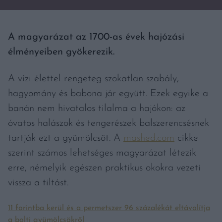
A magyarázat az 1700-as évek hajózási
élményeiben gyökerezik.
A vízi élettel rengeteg szokatlan szabály,
hagyomány és babona jár együtt. Ezek egyike a
banán nem hivatalos tilalma a hajókon: az
óvatos halászok és tengerészek balszerencsésnek
tartják ezt a gyümölcsöt. A
mashed.com
cikke
szerint számos lehetséges magyarázat létezik
erre, némelyik egészen praktikus okokra vezeti
vissza a tiltást.
11 forintba kerül és a permetszer 96 százalékát eltávolítja
a bolti gyümölcsökről