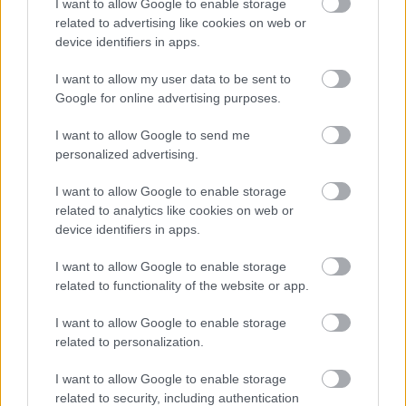
I want to allow Google to enable storage
related to advertising like cookies on web or
device identifiers in apps.
I want to allow my user data to be sent to
One Fulton Square (@onefultonsquare) által megosztott bejegyzés
Google for online advertising purposes.
A malajziai fagylalt összetevői egy kicsit
I want to allow Google to send me
personalized advertising.
meglepőek lehetnek azok számára, akik például
a gelatóhoz vannak hozzászokva. Az ais kacang
I want to allow Google to enable storage
related to analytics like cookies on web or
durva fordításban nagyjából annyit tesz, hogy
device identifiers in apps.
„jégbab”. Az elnevezés találó, hiszen ezt cukrozott
vörösbabból és csemegekukoricából készítik, a
I want to allow Google to enable storage
related to functionality of the website or app.
tetejére pedig egy sűrített tejből készített
gombóc kerül, amit általában még
I want to allow Google to enable storage
related to personalization.
gyümölcsökkel, dióval és különböző szirupokkal
öntenek nyakon. Bármilyen furcsának hat, a
I want to allow Google to enable storage
related to security, including authentication
végeredmény finom.