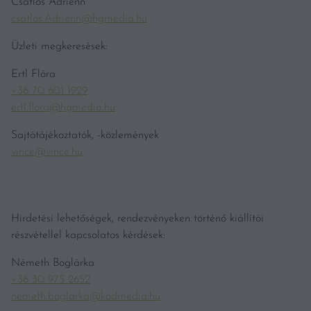
Csatlós Adrienn
csatlos.Adrienn@hgmedia.hu
Üzleti megkeresések:
Ertl Flóra
+36 70 601 1929
ertl.flora@hgmedia.hu
Sajtótájékoztatók, -közlemények
vince@vince.hu
Hirdetési lehetőségek, rendezvényeken történő kiállítói
részvétellel kapcsolatos kérdések:
Németh Boglárka
+36 30 975 2652
nemeth.boglarka@kodmedia.hu