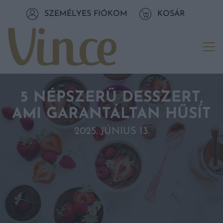
Tovább a navigációhoz
SZEMÉLYES FIÓKOM
KOSÁR
Tovább a tartalomhoz
Me
5 NÉPSZERŰ DESSZERT,
AMI GARANTÁLTAN HŰSÍT
2025. JÚNIUS 13.