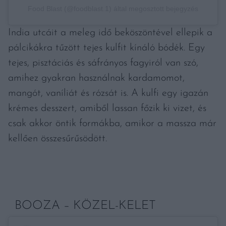
Food Blast (@foodblast.1) által megosztott bejegyzés
India utcáit a meleg idő beköszöntével ellepik a
pálcikákra tűzött tejes kulfit kínáló bódék. Egy
tejes, pisztáciás és sáfrányos fagyiról van szó,
amihez gyakran használnak kardamomot,
mangót, vaníliát és rózsát is. A kulfi egy igazán
krémes desszert, amiből lassan főzik ki vizet, és
csak akkor öntik formákba, amikor a massza már
kellően összesűrűsödött.
BOOZA – KÖZEL-KELET