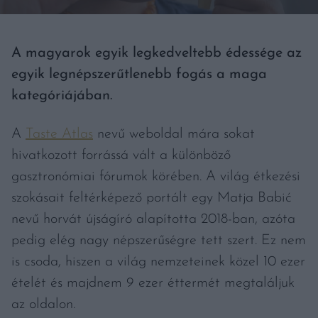
A magyarok egyik legkedveltebb édessége az
egyik legnépszerűtlenebb fogás a maga
kategóriájában.
A
Taste Atlas
nevű weboldal mára sokat
hivatkozott forrássá vált a különböző
gasztronómiai fórumok körében. A világ étkezési
szokásait feltérképező portált egy Matja Babić
nevű horvát újságíró alapította 2018-ban, azóta
pedig elég nagy népszerűségre tett szert. Ez nem
is csoda, hiszen a világ nemzeteinek közel 10 ezer
ételét és majdnem 9 ezer éttermét megtaláljuk
az oldalon.