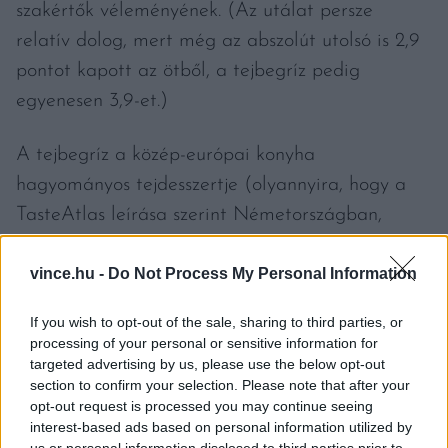
szakértők véleményének. (Az utálat persze
relatív dolog, mert még az abszolút utolsó is 2,9
pontot kapott az ötből, a tejbegríz pedig
egyenesen 3,9-et.)
A tejbegríz a közép-európai konyha
hagyományos tejdesszertje (olyannyira, hogy a
TasteAtlas leírása szerint Németországban,
Ausztriában, Csehországban, Horvátországban és
vince.hu -
Do Not Process My Personal Information
Szlovákiában is eszik). Tejből, búzadarából és
cukorból készítik, majd kakaóporral, fahéjjal,
If you wish to opt-out of the sale, sharing to third parties, or
vaníliával szórják meg. Magyarországon kívül
processing of your personal or sensitive information for
állítólag tipikusan reggelire fogyasztják, gyakran
targeted advertising by us, please use the below opt-out
section to confirm your selection. Please note that after your
friss gyümölcsökkel, például cseresznyével,
opt-out request is processed you may continue seeing
eperrel, barackkal, körtével vagy almával
interest-based ads based on personal information utilized by
us or personal information disclosed to third parties prior to