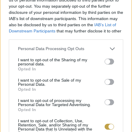
gazdagítva. Hazánkban inkább déltájban kerül
your opt-out. You may separately opt-out of the further
az asztalra, az iskolai menzák egyik
disclosure of your personal information by third parties on the
IAB’s list of downstream participants. This information may
elhagyhatatlan fogása, a gyerekek abszolút
also be disclosed by us to third parties on the
IAB’s List of
kedvence. Ha kipróbálnánk a tejbegríz egykor
Downstream Participants
that may further disclose it to other
hazánkban népszerű, hatvan évvel ezelőtti,
third parties.
különleges változatát,
ebben a cikkben
mutatjuk
Please note that this website/app uses one or more Google
Personal Data Processing Opt Outs
services and may gather and store information including but
a receptjét.
not limited to your visit or usage behaviour. You may click to
I want to opt-out of the Sharing of my
personal data.
grant or deny consent to Google and its third-party tags to
Opted In
use your data for below specified purposes in below Google
consent section.
I want to opt-out of the Sale of my
Personal Data.
Opted In
I want to opt-out of processing my
Personal Data for Targeted Advertising.
Opted In
I want to opt-out of Collection, Use,
Retention, Sale, and/or Sharing of my
Personal Data that Is Unrelated with the