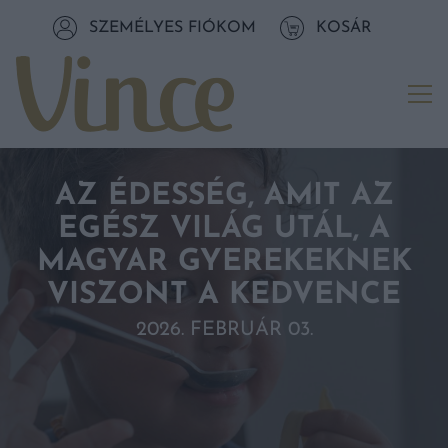
Tovább a navigációhoz
SZEMÉLYES FIÓKOM
KOSÁR
Tovább a tartalomhoz
Me
AZ ÉDESSÉG, AMIT AZ
EGÉSZ VILÁG UTÁL, A
MAGYAR GYEREKEKNEK
VISZONT A KEDVENCE
2026. FEBRUÁR 03.