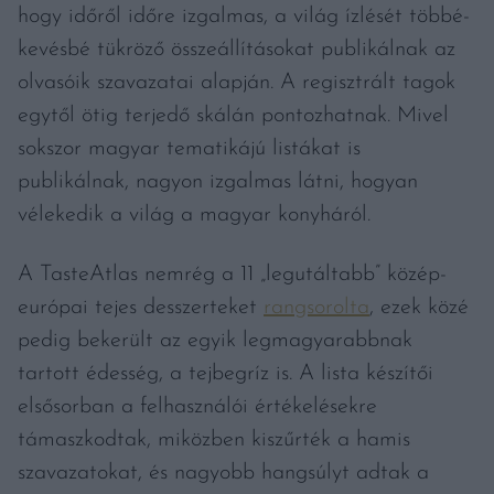
hogy időről időre izgalmas, a világ ízlését többé-
kevésbé tükröző összeállításokat publikálnak az
olvasóik szavazatai alapján. A regisztrált tagok
egytől ötig terjedő skálán pontozhatnak. Mivel
sokszor magyar tematikájú listákat is
publikálnak, nagyon izgalmas látni, hogyan
vélekedik a világ a magyar konyháról.
A TasteAtlas nemrég a 11 „legutáltabb” közép-
európai tejes desszerteket
rangsorolta
, ezek közé
pedig bekerült az egyik legmagyarabbnak
tartott édesség, a tejbegríz is. A lista készítői
elsősorban a felhasználói értékelésekre
támaszkodtak, miközben kiszűrték a hamis
szavazatokat, és nagyobb hangsúlyt adtak a