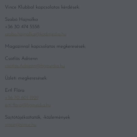
Vince Klubbal kapcsolatos kérdések:
Szabó Hajnalka
+36 30 474 5558
szabo.hajnalka@kodmedia.hu
Magazinnal kapcsolatos megkeresések:
Csatlós Adrienn
csatlos.Adrienn@hgmedia.hu
Üzleti megkeresések:
Ertl Flóra
+36 70 601 1929
ertl.flora@hgmedia.hu
Sajtótájékoztatók, -közlemények
vince@vince.hu