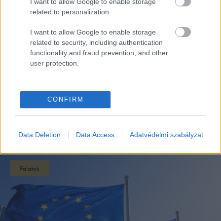
I want to allow Google to enable storage
related to personalization.
I want to allow Google to enable storage
related to security, including authentication
functionality and fraud prevention, and other
user protection.
CONFIRM
EZEK IS ÉRDEKELHETNEK
Data Deletion
Data Access
Adatvédelmi szabályzat
Falatok