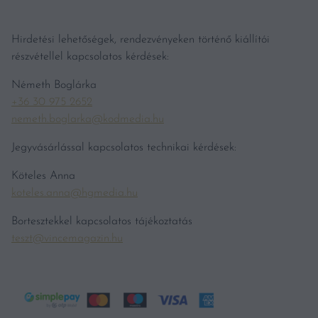
Hirdetési lehetőségek, rendezvényeken történő kiállítói
részvétellel kapcsolatos kérdések:
Németh Boglárka
+36 30 975 2652
nemeth.boglarka@kodmedia.hu
Jegyvásárlással kapcsolatos technikai kérdések:
Köteles Anna
koteles.anna@hgmedia.hu
Bortesztekkel kapcsolatos tájékoztatás
teszt@vincemagazin.hu