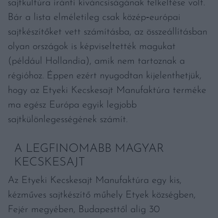
sajtkultúra iránti kíváncsiságának felkeltése volt.
Bár a lista elméletileg csak közép‑európai
sajtkészítőket vett számításba, az összeállításban
olyan országok is képviseltették magukat
(például Hollandia), amik nem tartoznak a
régióhoz. Éppen ezért nyugodtan kijelenthetjük,
hogy az Etyeki Kecskesajt Manufaktúra terméke
ma egész Európa egyik legjobb
sajtkülönlegességének számít.
A LEGFINOMABB MAGYAR
KECSKESAJT
Az Etyeki Kecskesajt Manufaktúra egy kis,
kézműves sajtkészítő műhely Etyek községben,
Fejér megyében, Budapesttől alig 30