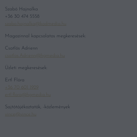
Szabó Hajnalka
+36 30 474 5558
szabo.hajnalka@kodmedia.hu
Magazinnal kapcsolatos megkeresések:
Csatlós Adrienn
csatlos.Adrienn@hgmedia.hu
Üzleti megkeresések:
Ertl Flóra
+36 70 601 1929
ertl.flora@hgmedia.hu
Sajtótájékoztatók, -közlemények
vince@vince.hu