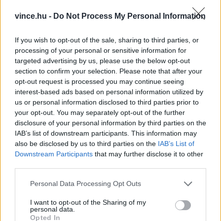
Érdemes megemlíteni, hogy az Etyeki Kecskesajt
vince.hu -
Do Not Process My Personal Information
Manufaktúra termékei már 2022‑ben is számos
If you wish to opt-out of the sale, sharing to third parties, or
rangos díjat nyertek. Többek között a világ
processing of your personal or sensitive information for
legrangosabb sajtversenyén, a World Cheese
targeted advertising by us, please use the below opt-out
section to confirm your selection. Please note that after your
Awards‑on szereztek Super Gold kitüntetést,
opt-out request is processed you may continue seeing
valamint elhozták az International Cheese
interest-based ads based on personal information utilized by
us or personal information disclosed to third parties prior to
Awards aranyérmét. A sajtversenyről egyébként
your opt-out. You may separately opt-out of the further
már tavaly is
beszámoltunk
, akkor összesen 19
disclosure of your personal information by third parties on the
IAB’s list of downstream participants. This information may
magyar sajt kapott érmet.
also be disclosed by us to third parties on the
IAB’s List of
Downstream Participants
that may further disclose it to other
third parties.
Please note that this website/app uses one or more Google
Personal Data Processing Opt Outs
services and may gather and store information including but
not limited to your visit or usage behaviour. You may click to
I want to opt-out of the Sharing of my
personal data.
grant or deny consent to Google and its third-party tags to
Opted In