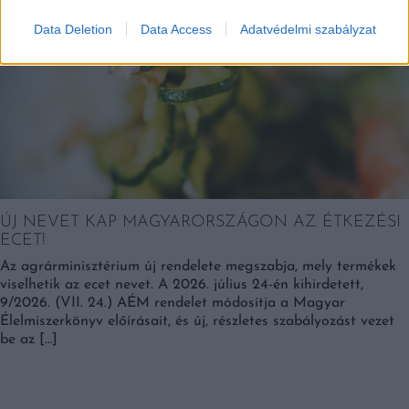
Data Deletion
Data Access
Adatvédelmi szabályzat
ÚJ NEVET KAP MAGYARORSZÁGON AZ ÉTKEZÉSI
ECET!
Az agrárminisztérium új rendelete megszabja, mely termékek
viselhetik az ecet nevet. A 2026. július 24-én kihirdetett,
9/2026. (VII. 24.) AÉM rendelet módosítja a Magyar
Élelmiszerkönyv előírásait, és új, részletes szabályozást vezet
be az […]