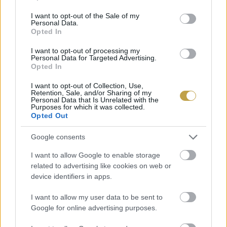
use your data for below specified purposes in below Google
consent section.
I want to opt-out of the Sale of my
Personal Data.
Opted In
I want to opt-out of processing my
Personal Data for Targeted Advertising.
Opted In
I want to opt-out of Collection, Use,
Retention, Sale, and/or Sharing of my
Personal Data that Is Unrelated with the
Purposes for which it was collected.
Opted Out
Google consents
Szerző: Csáka Eszter
Címlapfotó: Alexander Maasch / Unsplash
I want to allow Google to enable storage
related to advertising like cookies on web or
device identifiers in apps.
I want to allow my user data to be sent to
Google for online advertising purposes.