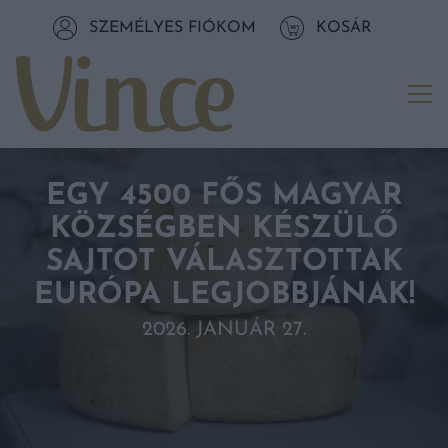
Tovább a navigációhoz
SZEMÉLYES FIÓKOM
KOSÁR
Tovább a tartalomhoz
Me
EGY 4500 FŐS MAGYAR
KÖZSÉGBEN KÉSZÜLŐ
SAJTOT VÁLASZTOTTAK
EURÓPA LEGJOBBJÁNAK!
2026. JANUÁR 27.