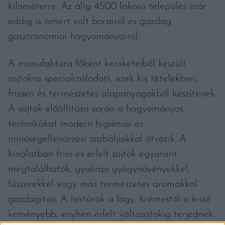
kilométerre. Az alig 4500 lakosú település már
eddig is ismert volt borairól és gazdag
gasztronómiai hagyományairól.
A manufaktúra főként kecsketejből készült
sajtokra specializálódott, ezek kis tételekben,
frissen és természetes alapanyagokból készítenek.
A sajtok előállítása során a hagyományos
technikákat modern higiéniai és
minőségellenőrzési szabályokkal ötvözik. A
kínálatban friss és érlelt sajtok egyaránt
megtalálhatók, gyakran gyógynövényekkel,
fűszerekkel vagy más természetes aromákkal
gazdagítva. A textúrák a lágy, krémestől a kissé
keményebb, enyhén érlelt változatokig terjednek.