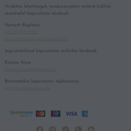
Hirdetési lehetőségek, rendezvényeken történő kiállítói
részvétellel kapcsolatos kérdések:
Németh Boglárka
+36 30 975 2652
nemeth.boglarka@kodmedia.hu
Jegyvásárlással kapcsolatos technikai kérdések:
Köteles Anna
koteles.anna@hgmedia.hu
Bortesztekkel kapcsolatos tájékoztatás
teszt@vincemagazin.hu