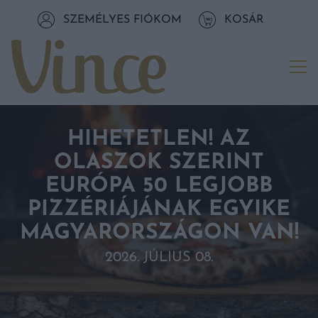
Tovább a navigációhoz
SZEMÉLYES FIÓKOM
KOSÁR
Tovább a tartalomhoz
Me
HIHETETLEN! AZ
OLASZOK SZERINT
EURÓPA 50 LEGJOBB
PIZZÉRIÁJÁNAK EGYIKE
MAGYARORSZÁGON VAN!
2026. JÚLIUS 08.