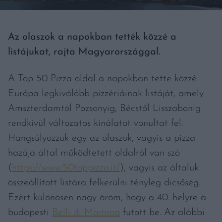
Az olaszok a napokban tették közzé a
listájukat, rajta Magyarországgal.
A Top 50 Pizza oldal a napokban tette közzé
Európa legkiválóbb pizzériáinak listáját, amely
Amszterdamtól Pozsonyig, Bécstől Lisszabonig
rendkívül változatos kínálatot vonultat fel.
Hangsúlyozzuk egy az olaszok, vagyis a pizza
hazája által működtetett oldalról van szó
(
https://www.50toppizza.it/
), vagyis az általuk
összeállított listára felkerülni tényleg dicsőség.
Ezért különösen nagy öröm, hogy a 40. helyre a
budapesti
Belli di Mamma
futott be. Az alábbi