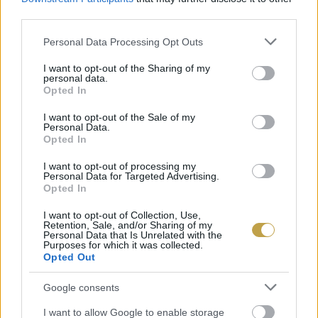
third parties.
50 Kalò – London, Anglia
Please note that this website/app uses one or more Google
Personal Data Processing Opt Outs
services and may gather and store information including but
Sartoria Panatieri – Barcelona,
not limited to your visit or usage behaviour. You may click to
I want to opt-out of the Sharing of my
personal data.
grant or deny consent to Google and its third-party tags to
Spanyolország
Opted In
use your data for below specified purposes in below Google
consent section.
I want to opt-out of the Sale of my
Pizza Zulu – Fürth, Németország
Personal Data.
Opted In
nNea – Amsterdam, Hollandia
I want to opt-out of processing my
Personal Data for Targeted Advertising.
Opted In
Sapori Italiani U Taliana – Pozsony,
I want to opt-out of Collection, Use,
Szlovákia
Retention, Sale, and/or Sharing of my
Personal Data that Is Unrelated with the
Purposes for which it was collected.
Opted Out
Forno d’Oro – Lisszabon, Portugália
Google consents
Via Toledo – Bécs, Ausztria
I want to allow Google to enable storage