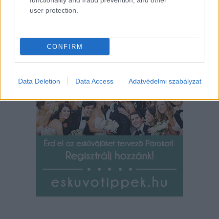
functionality and fraud prevention, and other
user protection.
Címlapfotó: Nik Owens / Unsplash
CONFIRM
Data Deletion
Data Access
Adatvédelmi szabályzat