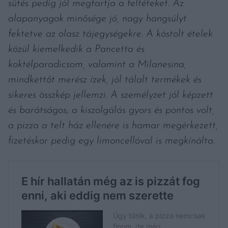
sütés pedig jól megtartja a feltéteket. Az
alapanyagok minősége jó, nagy hangsúlyt
fektetve az olasz tájegységekre. A kóstolt ételek
közül kiemelkedik a Pancetta és
koktélparadicsom, valamint a Milanesina,
mindkettőt merész ízek, jól tálalt termékek és
sikeres összkép jellemzi. A személyzet jól képzett
és barátságos; a kiszolgálás gyors és pontos volt,
a pizza a telt ház ellenére is hamar megérkezett,
fizetéskor pedig egy limoncellóval is megkínálta.