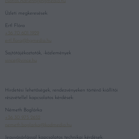
csatlos.Adrienn@hgmedia.hu
Üzleti megkeresések:
Ertl Flóra
+36 70 601 1929
ertl.flora@hgmedia.hu
Sajtótájékoztatók, -közlemények
vince@vince.hu
Hirdetési lehetőségek, rendezvényeken történő kiállítói
részvétellel kapcsolatos kérdések:
Németh Boglárka
+36 30 975 2652
nemeth.boglarka@kodmedia.hu
Jegyvásárlással kapcsolatos technikai kérdések: