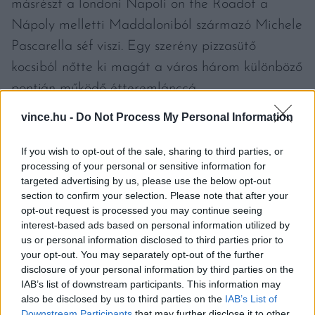
másrészt a londoni Napoli on the Roadot a
Nápoly melletti Maddaloniból származó Michele
Pascarella séf viszi. Egy szerény pizzasütő
kocsiból nőtte ki magát a város három különböző
pontján működő étteremlánccá.
vince.hu -
Do Not Process My Personal Information
If you wish to opt-out of the sale, sharing to third parties, or
processing of your personal or sensitive information for
EURÓPA LEGJOBB PIZZÉRIÁI 2026-
targeted advertising by us, please use the below opt-out
section to confirm your selection. Please note that after your
BAN
opt-out request is processed you may continue seeing
interest-based ads based on personal information utilized by
Napoli on the Road – London, Anglia
us or personal information disclosed to third parties prior to
your opt-out. You may separately opt-out of the further
Baldoria – Madrid, Spanyolország
disclosure of your personal information by third parties on the
IAB’s list of downstream participants. This information may
also be disclosed by us to third parties on the
IAB’s List of
IMperfetto – Puteaux, Franciaország
Downstream Participants
that may further disclose it to other