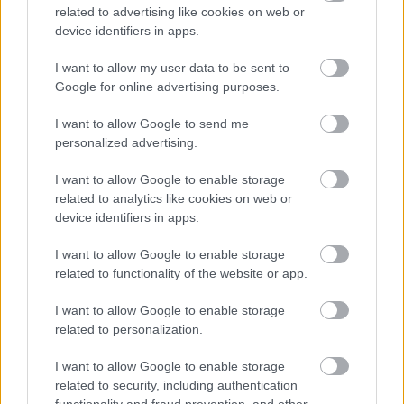
related to advertising like cookies on web or
A teljes 2025-ös top 50-es rangsort a 50 Top
device identifiers in apps.
Pizza
hivatalos weboldal
án tekinthetjük meg.
I want to allow my user data to be sent to
Google for online advertising purposes.
I want to allow Google to send me
personalized advertising.
I want to allow Google to enable storage
related to analytics like cookies on web or
device identifiers in apps.
I want to allow Google to enable storage
related to functionality of the website or app.
I want to allow Google to enable storage
related to personalization.
I want to allow Google to enable storage
related to security, including authentication