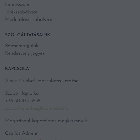
Impresszum
Játékszabályzat
Moderálási szabályzat
SZOLGÁLTATÁSAINK
Borcsomagjaink
Rendezvény jegyek
KAPCSOLAT
Vince Klubbal kapcsolatos kérdések:
Szabó Hajnalka
+36 30 474 5558
szabo.hajnalka@kodmedia.hu
Magazinnal kapcsolatos megkeresések:
Csatlós Adrienn