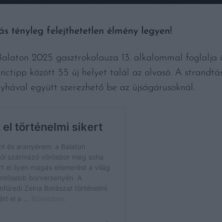
ás tényleg felejthetetlen élmény legyen!
aton 2025 gasztrokalauza 13. alkalommal foglalja ös
nctipp között 55 új helyet talál az olvasó. A strandt
yhával együtt szerezhető be az újságárusoknál.