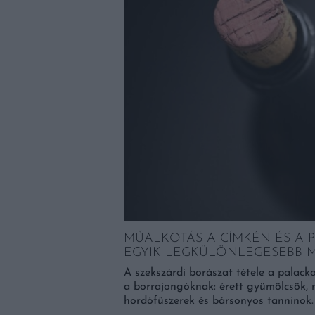
LEGJOBB
ÉS NEM POZSONY
gatókat az egyik
MŰALKOTÁS A CÍMKÉN ÉS A P
alóval és programmal.
EGYIK LEGKÜLÖNLEGESEBB 
A szekszárdi borászat tétele a palacko
a borrajongóknak: érett gyümölcsök,
hordófűszerek és bársonyos tanninok.