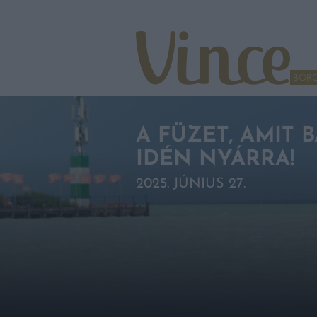
Tovább a navigációhoz
Tovább a tartalomhoz
BOR
A FÜZET, AMIT
IDÉN NYÁRRA!
2025. JÚNIUS 27.