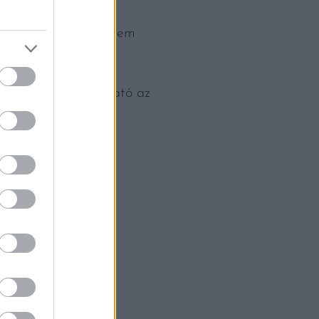
ltúra. Nem harsány, nem
szülve megvásárolható az