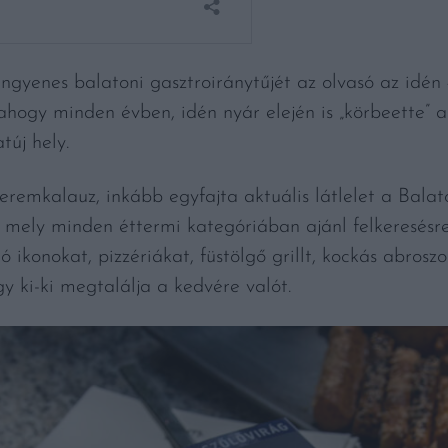
ngyenes balatoni gasztroiránytűjét az olvasó az idé
 ahogy minden évben, idén nyár elején is „körbeette”
túj hely.
remkalauz, inkább egyfajta aktuális látlelet a Balat
yv, mely minden éttermi kategóriában ajánl felkeresés
ró ikonokat, pizzériákat, füstölgő grillt, kockás abrosz
y ki-ki megtalálja a kedvére valót.