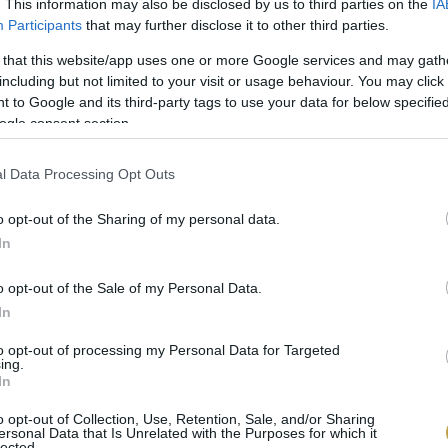
. This information may also be disclosed by us to third parties on the
IA
Participants
that may further disclose it to other third parties.
 that this website/app uses one or more Google services and may gath
including but not limited to your visit or usage behaviour. You may click 
 to Google and its third-party tags to use your data for below specifi
ogle consent section.
beach és street food egységek mellett szmókerek, fasz
l Data Processing Opt Outs
 kimondhatjuk, hogy a balatoni gyors­ételek színvona
ezdődött folyamat: egyre több neves fővárosi séf tűnik
o opt-out of the Sharing of my personal data.
ácz Jen
ő, Csillag Richárd nevét említjük. Sokat fejlőd
In
ertek hódítanak, hanem divatba jött a klasszikus magy
o opt-out of the Sale of my Personal Data.
izók egymásra licitálva készítik kreációikat”
– ismerte
In
a magazin főszerkesztője.
to opt-out of processing my Personal Data for Targeted
ing.
s hangok remélhetően nem hatnak sem a fröccsre, sem
In
s étlapon megtalálható, miként kézműves sörök és pá
o opt-out of Collection, Use, Retention, Sale, and/or Sharing
ersonal Data that Is Unrelated with the Purposes for which it
zi szörpökről.
lected.