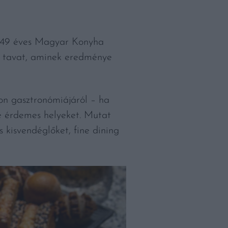
n 49 éves Magyar Konyha
 a tavat, aminek eredménye
on gasztronómiájáról – ha
re érdemes helyeket. Mutat
os kisvendéglőket, fine dining