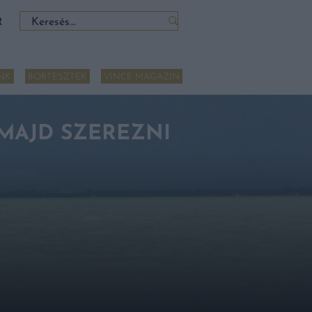
Keresés:
R
NK
BORTESZTEK
VINCE MAGAZIN
 MAJD SZEREZNI