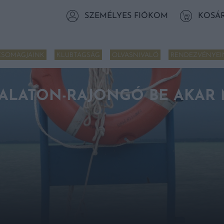
SZEMÉLYES FIÓKOM
KOSÁ
CSOMAGJAINK
KLUBTAGSÁG
OLVASNIVALÓ
RENDEZVÉNYEI
 BALATON-RAJONGÓ BE AKAR