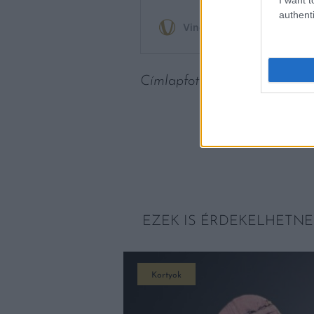
authenti
Címlapfotó: Gábor Kulcsár /
EZEK IS ÉRDEKELHETNE
Kortyok