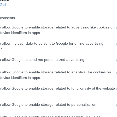
Out
űnik – lassan kikristályosodik egy újfajta gasztroku
consents
ás régiótól különböző.
o allow Google to enable storage related to advertising like cookies on
evice identifiers in apps.
sztusi száma a Balaton 2025 gasztrokalauzzal kiegé
o allow my user data to be sent to Google for online advertising
s.
to allow Google to send me personalized advertising.
o allow Google to enable storage related to analytics like cookies on
evice identifiers in apps.
o allow Google to enable storage related to functionality of the website
o allow Google to enable storage related to personalization.
o allow Google to enable storage related to security, including