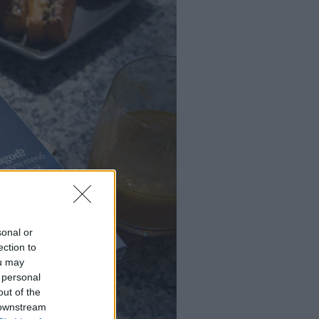
sonal or
ection to
ou may
 personal
out of the
 downstream