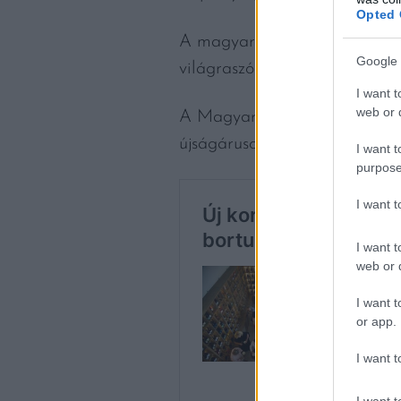
Opted 
A magyar tenger körül – úgy t
Google 
világraszóló, mégis minden m
I want t
web or d
A Magyar Konyha július–augu
újságárusoknál!
I want t
purpose
I want 
I want t
web or d
I want t
or app.
I want t
I want t