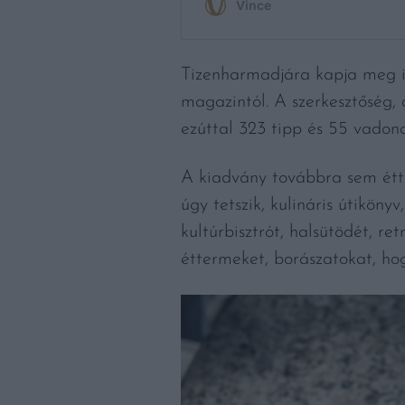
Tizenharmadjára kapja meg i
magazintól. A szerkesztőség,
ezúttal 323 tipp és 55 vadona
A kiadvány továbbra sem étte
úgy tetszik, kulináris útikön
kultúrbisztrót, halsütödét, ret
éttermeket, borászatokat, hog