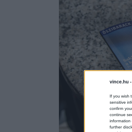
vince.hu 
If you wish 
sensitive in
confirm you
continue se
information 
further disc