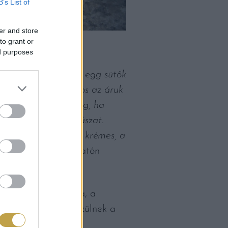
B’s List of
er and store
to grant or
ed purposes
enes grillek, green egg sütők
la emelkedett. Sajnos az áruk
 fel a tóparton, elég, ha
ött a balatoni cukrászat.
ar cuk­rászat is: a krémes, a
tte a sajtótájékoztatón
 a balatoni borokra, a
linkák tucatjai készülnek a