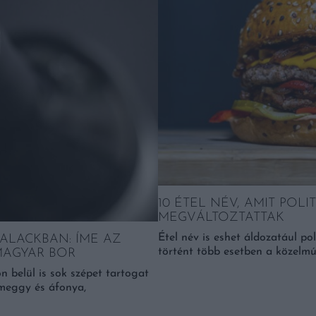
10 ÉTEL NÉV, AMIT POL
MEGVÁLTOZTATTAK
Étel név is eshet áldozatául po
ALACKBAN: ÍME AZ
történt több esetben a közelmúl
MAGYAR BOR
n belül is sok szépet tartogat
 meggy és áfonya,