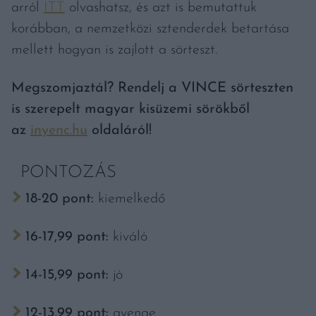
arról
ITT
olvashatsz, és azt is bemutattuk
korábban, a nemzetközi sztenderdek betartása
mellett hogyan is zajlott a sörteszt.
Megszomjaztál? Rendelj a VINCE sörteszten
is szerepelt magyar kisüzemi sörökből
az
inyenc.hu
oldaláról!
PONTOZÁS
18-20 pont:
kiemelkedő
16-17,99 pont:
kiváló
14-15,99 pont:
jó
12-13,99 pont:
gyenge