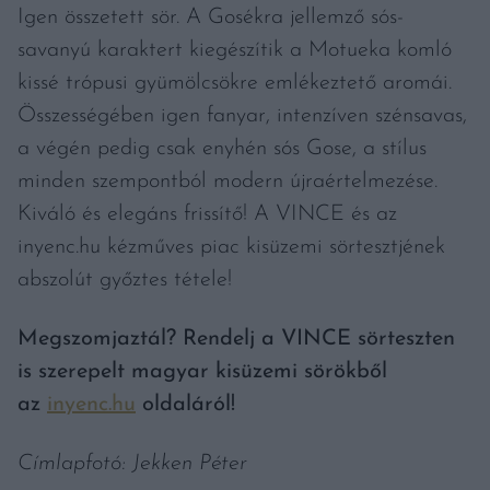
Igen összetett sör. A Gosékra jellemző sós-
savanyú karaktert kiegészítik a Motueka komló
kissé trópusi gyümölcsökre emlékeztető aromái.
Összességében igen fanyar, intenzíven szénsavas,
a végén pedig csak enyhén sós Gose, a stílus
minden szempontból modern újraértelmezése.
Kiváló és elegáns frissítő! A VINCE és az
inyenc.hu kézműves piac kisüzemi sörtesztjének
abszolút győztes tétele!
Megszomjaztál? Rendelj a VINCE sörteszten
is szerepelt magyar kisüzemi sörökből
az
inyenc.hu
oldaláról!
Címlapfotó: Jekken Péter