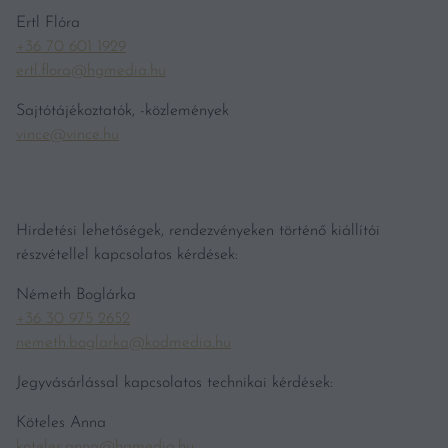
Ertl Flóra
+36 70 601 1929
ertl.flora@hgmedia.hu
Sajtótájékoztatók, -közlemények
vince@vince.hu
Hirdetési lehetőségek, rendezvényeken történő kiállítói
részvétellel kapcsolatos kérdések:
Németh Boglárka
+36 30 975 2652
nemeth.boglarka@kodmedia.hu
Jegyvásárlással kapcsolatos technikai kérdések:
Köteles Anna
koteles.anna@hgmedia.hu