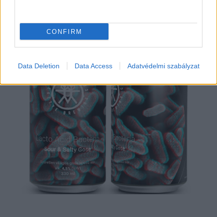
1. REKETYE LAB – 18,1/20 PONT
(KIEMELKEDŐ)
CONFIRM
Data Deletion
Data Access
Adatvédelmi szabályzat