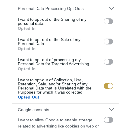
kóstolásakor lecsengésben gyümölcsös igazán.
Please note that this website/app uses one or more Google
Personal Data Processing Opt Outs
services and may gather and store information including but
not limited to your visit or usage behaviour. You may click to
I want to opt-out of the Sharing of my
personal data.
grant or deny consent to Google and its third-party tags to
Opted In
use your data for below specified purposes in below Google
consent section.
I want to opt-out of the Sale of my
2. KECSKEMÉTI
Personal Data.
SÖRMANUFAKTÚRA
Opted In
APRICOT&PEACH GOSE – 17,3/20
I want to opt-out of processing my
Personal Data for Targeted Advertising.
PONT (KIVÁLÓ)
Opted In
I want to opt-out of Collection, Use,
Retention, Sale, and/or Sharing of my
Personal Data that Is Unrelated with the
Purposes for which it was collected.
Opted Out
Google consents
I want to allow Google to enable storage
related to advertising like cookies on web or