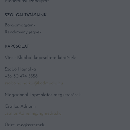
Moderálási szabályzat
SZOLGÁLTATÁSAINK
Borcsomagjaink
Rendezvény jegyek
KAPCSOLAT
Vince Klubbal kapcsolatos kérdések:
Szabó Hajnalka
+36 30 474 5558
szabo.hajnalka@kodmedia.hu
Magazinnal kapcsolatos megkeresések:
Csatlós Adrienn
csatlos.Adrienn@hgmedia.hu
Üzleti megkeresések: