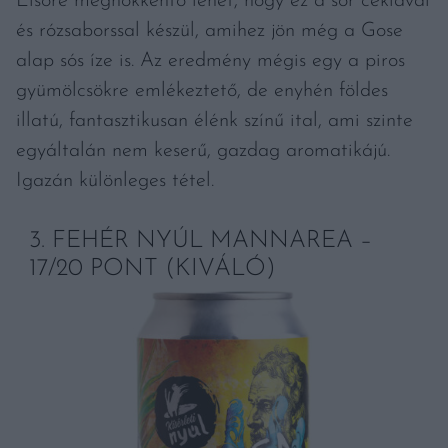
Elsőre meghökkentő lehet, hogy ez a sör céklával
és rózsaborssal készül, amihez jön még a Gose
alap sós íze is. Az eredmény mégis egy a piros
gyümölcsökre emlékeztető, de enyhén földes
illatú, fantasztikusan élénk színű ital, ami szinte
egyáltalán nem keserű, gazdag aromatikájú.
Igazán különleges tétel.
3. FEHÉR NYÚL MANNAREA –
17/20 PONT (KIVÁLÓ)