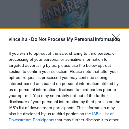
vince.hu -
Do Not Process My Personal Information
If you wish to opt-out of the sale, sharing to third parties, or
processing of your personal or sensitive information for
Ez egy mangó lassi ihletésű savanyú sör. A
targeted advertising by us, please use the below opt-out
mangó lassi egy indiai ital, gyümölccsel és
section to confirm your selection. Please note that after your
opt-out request is processed you may continue seeing
joghurttal készül, az édességét pedig mézzel
interest-based ads based on personal information utilized by
szokás beállítani. Itt a joghurtot a laktóz, a
us or personal information disclosed to third parties prior to
your opt-out. You may separately opt-out of the further
savasságot pedig a Gose sóssága és savanyúsága
disclosure of your personal information by third parties on the
biztosítja, amit szépen egészít ki a mangó.
IAB’s list of downstream participants. This information may
also be disclosed by us to third parties on the
IAB’s List of
Gyümölcsös, savanykás illatú, eleinte nem
Downstream Participants
that may further disclose it to other
kimondottan intenzíven mangós érzetű sör,
third parties.