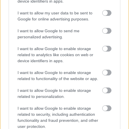
device identifiers in apps.
I want to allow my user data to be sent to
Google for online advertising purposes.
I want to allow Google to send me
personalized advertising.
I want to allow Google to enable storage
Valódi 21. századi Gose, amiben a sós ízeket a
related to analytics like cookies on web or
sárga- és az őszibarack nem csupán kiegészíti,
device identifiers in apps.
hanem uralja is. Főleg a friss főzetek esetében
I want to allow Google to enable storage
jönnek nagyon intenzíven a gyümölcsös jegyek,
related to functionality of the website or app.
de már a sör megjelenése is a fokozott
I want to allow Google to enable storage
barackhasználatra enged következtetni. Élénk,
related to personalization.
üde, frissítően sós sör.
I want to allow Google to enable storage
related to security, including authentication
functionality and fraud prevention, and other
user protection.