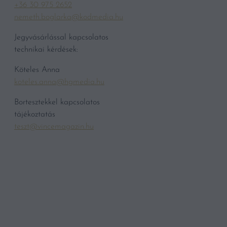
+36 30 975 2652
nemeth.boglarka@kodmedia.hu
Jegyvásárlással kapcsolatos
technikai kérdések:
Köteles Anna
koteles.anna@hgmedia.hu
Bortesztekkel kapcsolatos
tájékoztatás
teszt@vincemagazin.hu