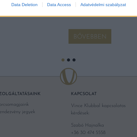
Data Deletion
Data Access
Adatvédelmi szabályzat
BŐVEBBEN
ZOLGÁLTATÁSAINK
KAPCSOLAT
orcsomagjaink
Vince Klubbal kapcsolatos
endezvény jegyek
kérdések:
Szabó Hajnalka
+36 30 474 5558