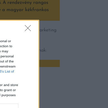
8. A rendezvény rangos
ve a magyar kékfrankos
elyhez a Magyar Bormarketing
sonal or
ection to
os felhívásban találnak:
ou may
 personal
out of the
 downstream
B’s List of
er and store
to grant or
ed purposes