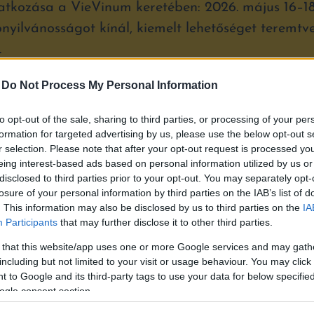
atkozása a VieVinum keretében: 2026. május 16–1
ónyilvánosságot kínál, kiemelt lehetőséget teremt
.
-
Do Not Process My Personal Information
tes, a bécsi megjelenés részvételi díjhoz kötött, am
lek esetében támogatást biztosít.
to opt-out of the sale, sharing to third parties, or processing of your per
formation for targeted advertising by us, please use the below opt-out s
észletes feltételeiről további információkat a hivatal
r selection. Please note that after your opt-out request is processed y
eing interest-based ads based on personal information utilized by us or
disclosed to third parties prior to your opt-out. You may separately opt-
 felhívás Kékfrankos Bormustra – Magyar Bor
losure of your personal information by third parties on the IAB’s list of
. This information may also be disclosed by us to third parties on the
IA
tock
Participants
that may further disclose it to other third parties.
 that this website/app uses one or more Google services and may gath
including but not limited to your visit or usage behaviour. You may click 
 to Google and its third-party tags to use your data for below specifi
ogle consent section.