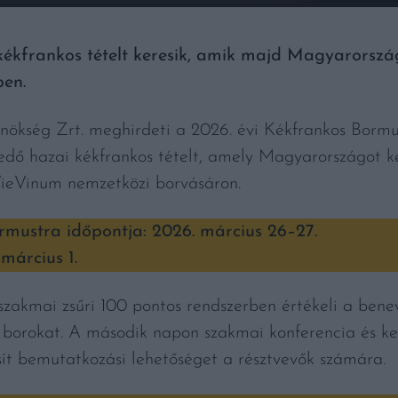
ékfrankos tételt keresik, amik majd Magyarország
ben.
kség Zrt. meghirdeti a 2026. évi Kékfrankos Bormus
kedő hazai kékfrankos tételt, amely Magyarországot k
 VieVinum nemzetközi borvásáron.
mustra időpontja: 2026. március 26–27.
 március 1.
szakmai zsűri 100 pontos rendszerben értékeli a beneve
t borokat. A második napon szakmai konferencia és ke
osít bemutatkozási lehetőséget a résztvevők számára.