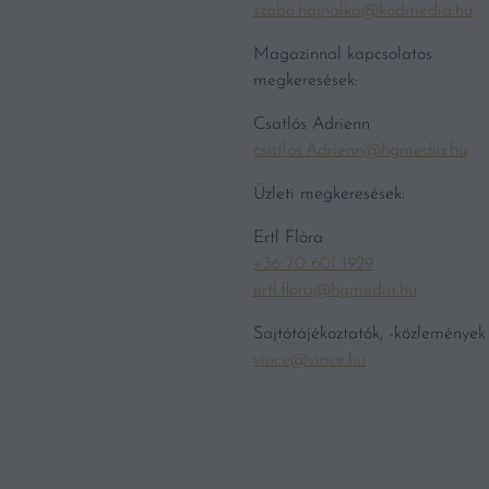
szabo.hajnalka@kodmedia.hu
Magazinnal kapcsolatos
megkeresések:
Csatlós Adrienn
csatlos.Adrienn@hgmedia.hu
Üzleti megkeresések:
Ertl Flóra
+36 70 601 1929
ertl.flora@hgmedia.hu
Sajtótájékoztatók, -közlemények
vince@vince.hu