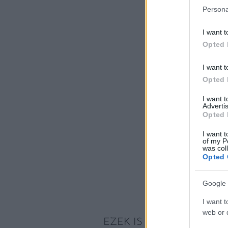
Persona
I want t
Opted 
I want t
Opted 
I want 
Advertis
Opted 
I want t
of my P
was col
Opted 
Google 
I want t
web or d
EZEK IS ÉRDEKELHETNE