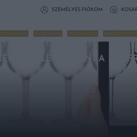
SZEMÉLYES FIÓKOM
KOSÁ
CSOMAGJAINK
KLUBTAGSÁG
OLVASNIVALÓ
RENDEZVÉNYEI
 LEHET JELENTKEZNI A KÉK