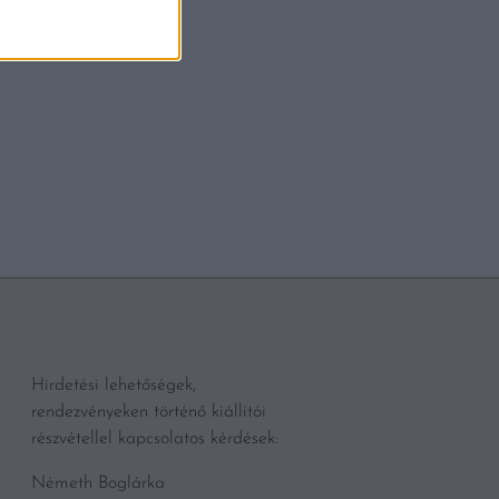
mégsem eszik a magyaro
BŐVEBBEN
Hirdetési lehetőségek,
rendezvényeken történő kiállítói
részvétellel kapcsolatos kérdések:
Németh Boglárka