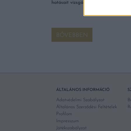
hatásait vizsgáló egyetemi kutatás.
BŐVEBBEN
ÁLTALÁNOS INFORMÁCIÓ
S
Adatvédelmi Szabályzat
B
Általános Szerződési Feltételek
R
Profilom
Impresszum
Játékszabályzat