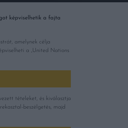
ot képviselhetik a fajta
trát, amelynek célja
épviselheti a „United Nations
zett tételeket, és kiválasztja
rekasztal-beszélgetés, majd