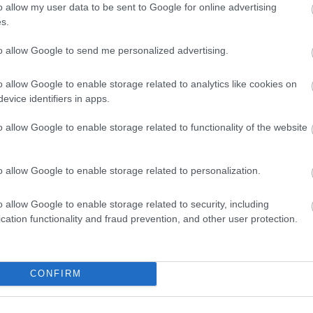
o allow my user data to be sent to Google for online advertising
s.
Kortyok
to allow Google to send me personalized advertising.
o allow Google to enable storage related to analytics like cookies on
evice identifiers in apps.
o allow Google to enable storage related to functionality of the website
o allow Google to enable storage related to personalization.
o allow Google to enable storage related to security, including
cation functionality and fraud prevention, and other user protection.
MONDJ KÖSZÖNETET EG
A bécsi kávéházi kultúra nagykö
pillanatokat teremt a “Say Th
G INNI, AKI EDDIG NEM
CONFIRM
atéves, a kávé egészségügyi