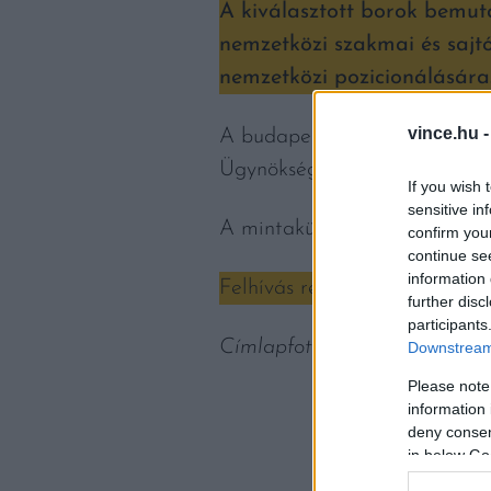
A kiválasztott borok bemut
nemzetközi szakmai és sajt
nemzetközi pozicionálására
vince.hu 
A budapesti részvétel díjmen
Ügynökség a kiválasztott téte
If you wish 
sensitive in
A mintaküldés és a részvétel r
confirm you
continue se
information 
Felhívás részletek:
Részvételi
further disc
participants
Címlapfotó: Boule / Shutters
Downstream 
Please note
information 
deny consent
in below Go