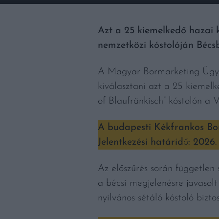
Azt a 25 kiemelkedő hazai k
nemzetközi kóstolóján Bécs
A Magyar Bormarketing Ügynö
kiválasztani azt a 25 kiemel
of Blaufränkisch” kóstolón a
A budapesti Kékfrankos Bor
Jelentkezési határid
ő
: 2026.
Az előszűrés során független 
a bécsi megjelenésre javasol
nyilvános sétáló kóstoló bizt