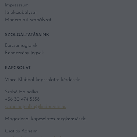
Impresszum
Játékszabályzat
Moderálási szabályzat
SZOLGÁLTATÁSAINK
Borcsomagjaink
Rendezvény jegyek
KAPCSOLAT
Vince Klubbal kapcsolatos kérdések:
Szabó Hajnalka
+36 30 474 5558
szabo.hajnalka@kodmedia.hu
Magazinnal kapcsolatos megkeresések:
Csatlós Adrienn