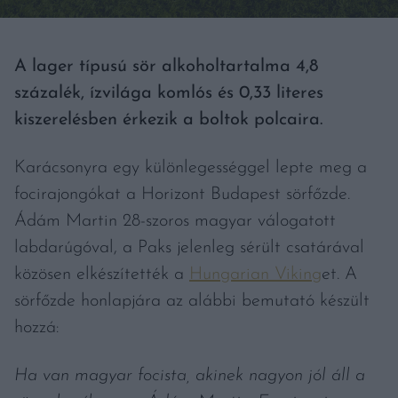
A lager típusú sör alkoholtartalma 4,8
százalék, ízvilága komlós és 0,33 literes
kiszerelésben érkezik a boltok polcaira.
Karácsonyra egy különlegességgel lepte meg a
focirajongókat a Horizont Budapest sörfőzde.
Ádám Martin 28-szoros magyar válogatott
labdarúgóval, a Paks jelenleg sérült csatárával
közösen elkészítették a
Hungarian Viking
et. A
sörfőzde honlapjára az alábbi bemutató készült
hozzá:
Ha van magyar focista, akinek nagyon jól áll a