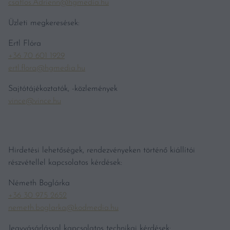
csatlos.Adrienn@hgmedia.hu
Üzleti megkeresések:
Ertl Flóra
+36 70 601 1929
ertl.flora@hgmedia.hu
Sajtótájékoztatók, -közlemények
vince@vince.hu
Hirdetési lehetőségek, rendezvényeken történő kiállítói
részvétellel kapcsolatos kérdések:
Németh Boglárka
+36 30 975 2652
nemeth.boglarka@kodmedia.hu
Jegyvásárlással kapcsolatos technikai kérdések: