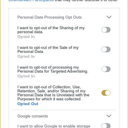
érkezik a boltok polcaira.
third parties.
Címlapfotó:
Wesley Tingey
/ Unsplash
Please note that this website/app uses one or more Google
Personal Data Processing Opt Outs
services and may gather and store information including but
not limited to your visit or usage behaviour. You may click to
I want to opt-out of the Sharing of my
personal data.
grant or deny consent to Google and its third-party tags to
Opted In
use your data for below specified purposes in below Google
consent section.
I want to opt-out of the Sale of my
Personal Data.
Opted In
I want to opt-out of processing my
Personal Data for Targeted Advertising.
Opted In
I want to opt-out of Collection, Use,
Retention, Sale, and/or Sharing of my
Personal Data that Is Unrelated with the
Purposes for which it was collected.
Opted Out
Google consents
I want to allow Google to enable storage