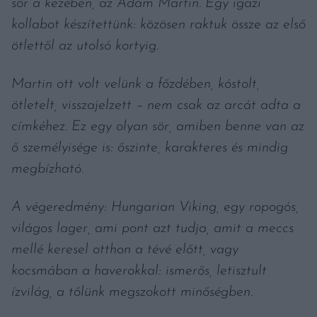
sör a kezében, az Ádám Martin. Egy igazi
kollabot készítettünk: közösen raktuk össze az első
ötlettől az utolsó kortyig.
Martin ott volt velünk a főzdében, kóstolt,
ötletelt, visszajelzett – nem csak az arcát adta a
címkéhez. Ez egy olyan sör, amiben benne van az
ő személyisége is: őszinte, karakteres és mindig
megbízható.
A végeredmény: Hungarian Viking, egy ropogós,
világos lager, ami pont azt tudja, amit a meccs
mellé keresel otthon a tévé előtt, vagy
kocsmában a haverokkal: ismerős, letisztult
ízvilág, a tőlünk megszokott minőségben.