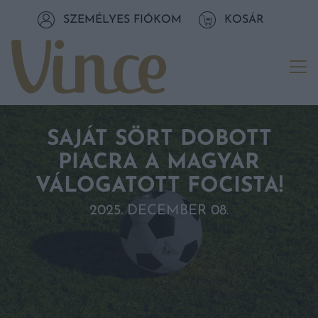
Tovább a navigációhoz
SZEMÉLYES FIÓKOM
KOSÁR
Tovább a tartalomhoz
Me
SAJÁT SÖRT DOBOTT
PIACRA A MAGYAR
VÁLOGATOTT FOCISTA!
2025. DECEMBER 08.