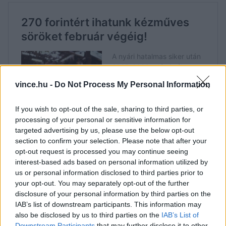
vince.hu -
Do Not Process My Personal Information
If you wish to opt-out of the sale, sharing to third parties, or
processing of your personal or sensitive information for
targeted advertising by us, please use the below opt-out
section to confirm your selection. Please note that after your
opt-out request is processed you may continue seeing
interest-based ads based on personal information utilized by
us or personal information disclosed to third parties prior to
your opt-out. You may separately opt-out of the further
disclosure of your personal information by third parties on the
A
lager
típusú sör alkoholtartalma 4,8 százalék,
IAB’s list of downstream participants. This information may
ízvilága komlós és 0,33 literes kiszerelésben
also be disclosed by us to third parties on the
IAB’s List of
Downstream Participants
that may further disclose it to other