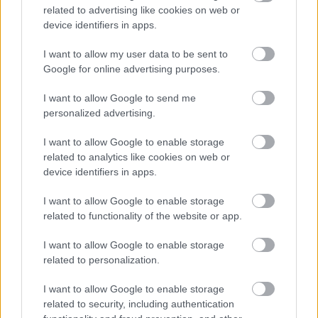
related to advertising like cookies on web or
device identifiers in apps.
EZEK IS ÉRDEKELHETNEK
I want to allow my user data to be sent to
Google for online advertising purposes.
I want to allow Google to send me
Ínyenc
personalized advertising.
I want to allow Google to enable storage
related to analytics like cookies on web or
device identifiers in apps.
I want to allow Google to enable storage
related to functionality of the website or app.
I want to allow Google to enable storage
related to personalization.
SZENT GYÖRGY-HEGY HAJNALIG 2025 – HELLO!
2025. június 7-én szombaton újra a Szent György-hegy
I want to allow Google to enable storage
HAJNALIG. Idén egész hétvégére rengeteg programmal
related to security, including authentication
készülnek a szervezők. 2025. június 7-én szombaton újra a