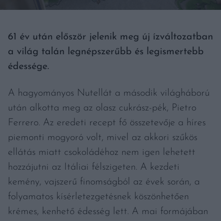
61 év után először jelenik meg új ízváltozatban
a világ talán legnépszerűbb és legismertebb
édessége.
A hagyományos Nutellát a második világháború
után alkotta meg az olasz cukrász-pék, Pietro
Ferrero. Az eredeti recept fő összetevője a híres
piemonti mogyoró volt, mivel az akkori szűkös
ellátás miatt csokoládéhoz nem igen lehetett
hozzájutni az Itáliai félszigeten. A kezdeti
kemény, vajszerű finomságból az évek során, a
folyamatos kísérletezgetésnek köszönhetően
krémes, kenhető édesség lett. A mai formájában