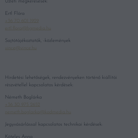
Üzleti megkeresések:
Ertl Flóra
+36 70 601 1929
ertl.flora@hgmedia.hu
Sajtótájékoztatók, -közlemények
vince@vince.hu
Hirdetési lehetőségek, rendezvényeken történő kiállítói
részvétellel kapcsolatos kérdések:
Németh Boglárka
+36 30 975 2652
nemeth.boglarka@kodmedia.hu
Jegyvásárlással kapcsolatos technikai kérdések:
Köteles Anna