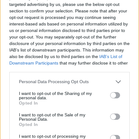
Ennél a sovány tejport csicseriborsó és rizsszirup
targeted advertising by us, please use the below opt-out
section to confirm your selection. Please note that after your
kombinációjára cserélték.
opt-out request is processed you may continue seeing
interest-based ads based on personal information utilized by
A már idézett cikk szerint Nutella Peanuttal
us or personal information disclosed to third parties prior to
your opt-out. You may separately opt-out of the further
elsősorban a mogyoróvajban legnagyobb
disclosure of your personal information by third parties on the
felvevőpiacnak számító USA-ra lőnek. 2020 óta
IAB’s list of downstream participants. This information may
also be disclosed by us to third parties on the
IAB’s List of
megduplázódtak a tengerentúlon a Nutella
Downstream Participants
that may further disclose it to other
eladások, a Ferrero pedig azt reméli, a vadiúj
third parties.
famogyorós verzió tovább javítja pozícióikat.
Please note that this website/app uses one or more Google
Personal Data Processing Opt Outs
Egyelőre azonban nem tudni, hogy a termék
services and may gather and store information including but
not limited to your visit or usage behaviour. You may click to
I want to opt-out of the Sharing of my
csak korlátozott ideig lesz elérhető, vagy
personal data.
grant or deny consent to Google and its third-party tags to
Opted In
állandóvá válik, valószínűleg attól függ, milyen
use your data for below specified purposes in below Google
consent section.
gyorsan kerül a háztartások polcaira.
I want to opt-out of the Sale of my
Personal Data.
Opted In
I want to opt-out of processing my