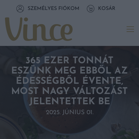
Tovább a navigációhoz
SZEMÉLYES FIÓKOM
KOSÁR
Tovább a tartalomhoz
Me
365 EZER TONNÁT
ESZÜNK MEG EBBŐL AZ
ÉDESSÉGBŐL ÉVENTE,
MOST NAGY VÁLTOZÁST
JELENTETTEK BE
2025. JÚNIUS 01.