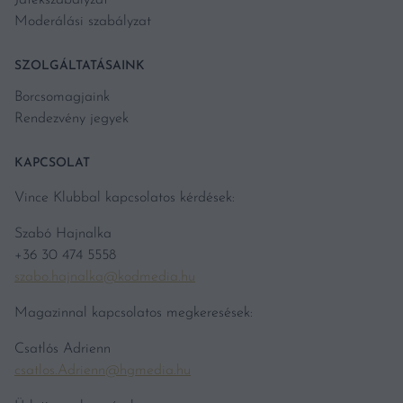
Játékszabályzat
Moderálási szabályzat
SZOLGÁLTATÁSAINK
Borcsomagjaink
Rendezvény jegyek
KAPCSOLAT
Vince Klubbal kapcsolatos kérdések:
Szabó Hajnalka
+36 30 474 5558
szabo.hajnalka@kodmedia.hu
Magazinnal kapcsolatos megkeresések:
Csatlós Adrienn
csatlos.Adrienn@hgmedia.hu