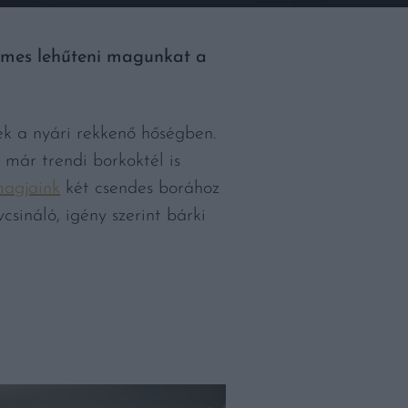
demes lehűteni magunkat a
ek a nyári rekkenő hőségben.
már trendi borkoktél is
agjaink
két csendes borához
sináló, igény szerint bárki