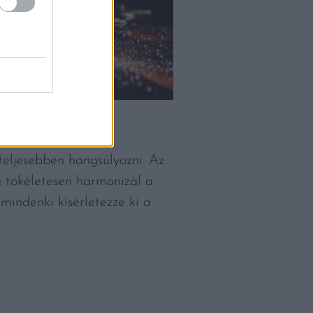
teljesebben hangsúlyozni. Az
n tökéletesen harmonizál a
 mindenki kísérletezze ki a