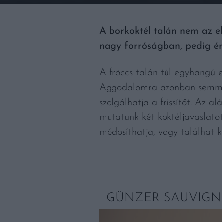
A borkoktél talán nem az e
nagy forróságban, pedig ér
A fröccs talán túl egyhangú e
Aggodalomra azonban semmi ok
szolgálhatja a frissítőt. Az a
mutatunk két koktéljavaslatot
módosíthatja, vagy találhat ki
GÜNZER SAUVIGN