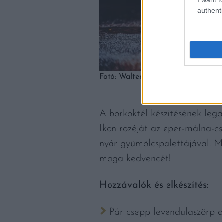
authenti
Fotó: Walter Lee Olivares de la C
A borkoktél készítésének lega
Ikon rozéját az eper-málna-c
nyár gyümölcspalettájával. Mu
maga kedvencét!
Hozzávalók és elkészítés:
Pár csepp levendulaszörp a