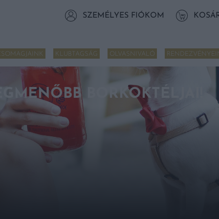
SZEMÉLYES FIÓKOM
KOSÁ
CSOMAGJAINK
KLUBTAGSÁG
OLVASNIVALÓ
RENDEZVÉNYEI
LEGMENŐBB BORKOKTÉLJAI!