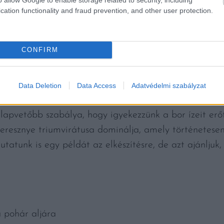
cation functionality and fraud prevention, and other user protection.
CONFIRM
ruz/Unsplash
Data Deletion
Data Access
Adatvédelmi szabályzat
lapvetőbb szabálya, hogy igyekezzünk a bor ízeit erő
seresznye triumvirátusa dominálja, amely történetese
tatunk is egy példát az elkészítésre, de azt ajánljuk,
 pohár aljára