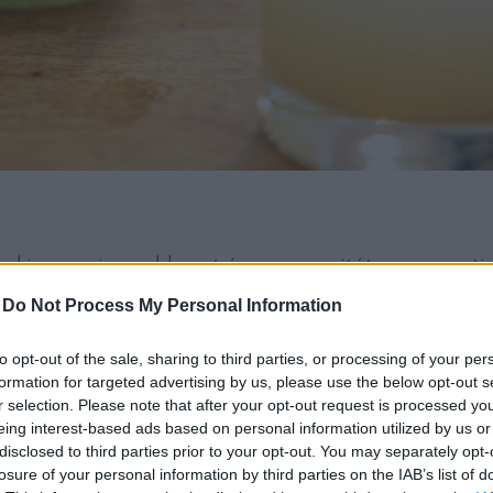
aki a sauvignon blanc-t és a margaritát nem szereti,
kedvencet!
-
Do Not Process My Personal Information
to opt-out of the sale, sharing to third parties, or processing of your per
formation for targeted advertising by us, please use the below opt-out s
r selection. Please note that after your opt-out request is processed y
eing interest-based ads based on personal information utilized by us or
disclosed to third parties prior to your opt-out. You may separately opt-
losure of your personal information by third parties on the IAB’s list of