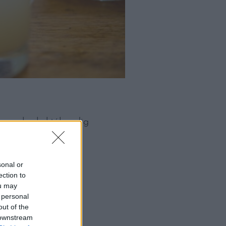
 ez a borkoktél pedig
sonal or
ection to
ou may
 personal
out of the
 downstream