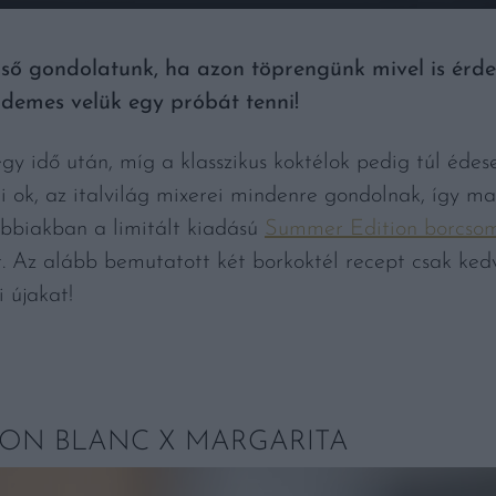
lső gondolatunk, ha azon töprengünk mivel is ér
demes velük egy próbát tenni!
gy idő után, míg a klasszikus koktélok pedig túl édes
, az italvilág mixerei mindenre gondolnak, így ma 
lábbiakban a limitált kiadású
Summer Edition borcsom
. Az alább bemutatott két borkoktél recept csak kedvc
 újakat!
ON BLANC X MARGARITA