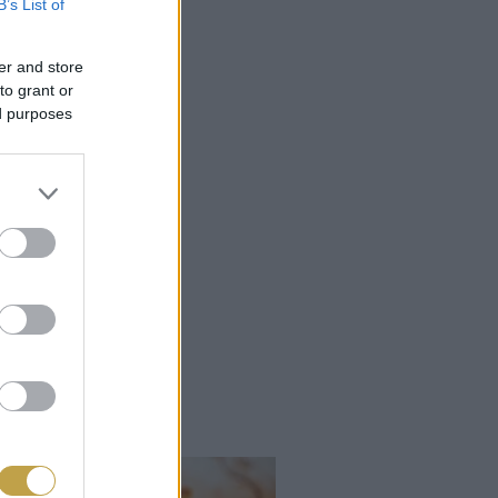
B’s List of
er and store
to grant or
ed purposes