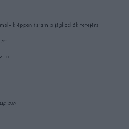
 amelyik éppen terem a jégkockák tetejére
ort
erint
nsplash