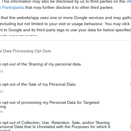
. This information may also be disclosed by us to third parties on the
IA
Participants
that may further disclose it to other third parties.
gnon blanc-t
 that this website/app uses one or more Google services and may gath
including but not limited to your visit or usage behaviour. You may click 
lesnyi tequilát
 to Google and its third-party tags to use your data for below specifi
ogle consent section.
 és/vagy lime-lé ízlés szerint
l Data Processing Opt Outs
unk lime karikát
o opt-out of the Sharing of my personal data.
In
o opt-out of the Sale of my Personal Data.
In
to opt-out of processing my Personal Data for Targeted
ing.
In
RI BOGYÓSOK
o opt-out of Collection, Use, Retention, Sale, and/or Sharing
ersonal Data that Is Unrelated with the Purposes for which it
lected.