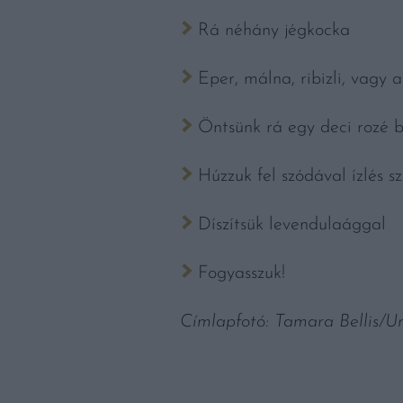
Rá néhány jégkocka
Eper, málna, ribizli, vagy
Öntsünk rá egy deci rozé b
Húzzuk fel szódával ízlés sz
Díszítsük levendulaággal
Fogyasszuk!
Címlapfotó: Tamara Bellis/U