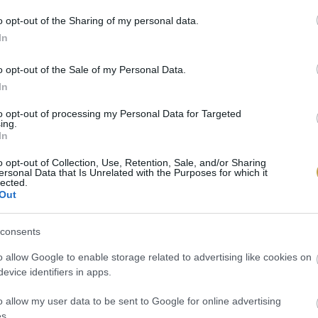
gyakorlással hamar jön.
o opt-out of the Sharing of my personal data.
In
amerikai palacsintát mutatnak be, de a trükk kiprób
o opt-out of the Sale of my Personal Data.
n nem ez az egyetlen kőbe vésett módszer. Ahány ház,
In
gy „tökéletes” palacsinta receptet egy olyan ember a
to opt-out of processing my Personal Data for Targeted
ing.
In
o opt-out of Collection, Use, Retention, Sale, and/or Sharing
ersonal Data that Is Unrelated with the Purposes for which it
ska
/ Unsplash
lected.
Out
consents
o allow Google to enable storage related to advertising like cookies on
evice identifiers in apps.
o allow my user data to be sent to Google for online advertising
s.