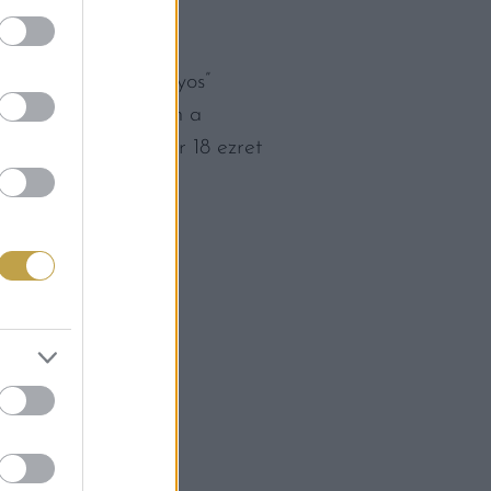
álható a „hagyományos”
 annyi szokás. Ebben a
jánlásával, aki már 18 ezret