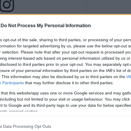
ekintése az Instagramon
-
Do Not Process My Personal Information
to opt-out of the sale, sharing to third parties, or processing of your per
formation for targeted advertising by us, please use the below opt-out s
r selection. Please note that after your opt-out request is processed y
eing interest-based ads based on personal information utilized by us or
disclosed to third parties prior to your opt-out. You may separately opt-
losure of your personal information by third parties on the IAB’s list of
. This information may also be disclosed by us to third parties on the
IA
Participants
that may further disclose it to other third parties.
 that this website/app uses one or more Google services and may gath
vedshow) által megosztott bejegyzés
including but not limited to your visit or usage behaviour. You may click 
 to Google and its third-party tags to use your data for below specifi
ni a tippet, hiszen a tojások szétválasztásán kívül 
ogle consent section.
ezebb része a folyamatnak – vagy bármelyik palacsin
l Data Processing Opt Outs
éges hozzá, hogy a palacsintafordítás anélkül menjen,