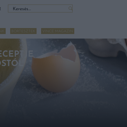
Keresés:
R
NK
BORTESZTEK
VINCE MAGAZIN
ECEPTJE
OSTÓL