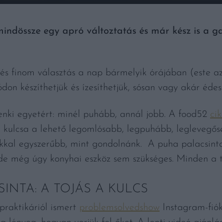
indössze egy apró változtatás és már kész is a g
ű és finom választás a nap bármelyik órájában (este 
don készíthetjük és ízesíthetjük, sósan vagy akár édes
ki egyetért: minél puhább, annál jobb. A food52
ci
 a kulcsa a lehető legomlósabb, legpuhább, leglevegő
okkal egyszerűbb, mint gondolnánk. A puha palacsinta
 de még úgy konyhai eszköz sem szükséges. Minden a t
INTA: A TOJÁS A KULCS
praktikáriól ismert
problemsolvedshow
Instagram-fiók