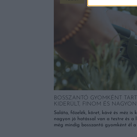
BOSSZANTÓ GYOMKÉNT TART
sztrokulturális
KIDERÜLT, FINOM ÉS NAGYO
ola Pincészet.
Saláta, főzelék, köret, kávé és méz is 
nagyon jó hatással van a testre és a 
még mindig bosszantó gyomként él a 