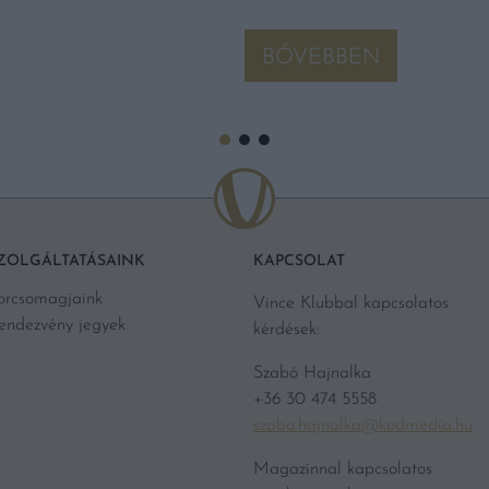
BŐVEBBEN
ZOLGÁLTATÁSAINK
KAPCSOLAT
orcsomagjaink
Vince Klubbal kapcsolatos
endezvény jegyek
kérdések:
Szabó Hajnalka
+36 30 474 5558
szabo.hajnalka@kodmedia.hu
Magazinnal kapcsolatos