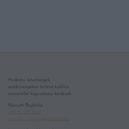
BŐVEBBEN
Hirdetési lehetőségek,
rendezvényeken történő kiállítói
részvétellel kapcsolatos kérdések:
Németh Boglárka
+36 30 975 2652
nemeth.boglarka@kodmedia.hu