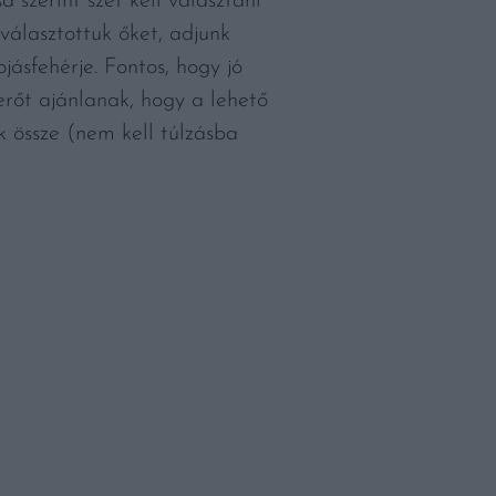
a szerint szét kell választani
tválasztottuk őket, adjunk
jásfehérje. Fontos, hogy jó
rőt ajánlanak, hogy a lehető
ük össze (nem kell túlzásba