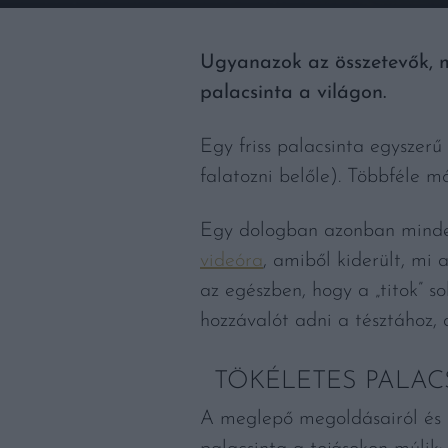
Ugyanazok az összetevők, m
palacsinta a világon.
Egy friss palacsinta egyszer
falatozni belőle). Többféle mó
Egy dologban azonban minden
videóra
, amiből kiderült, mi
az egészben, hogy a „titok” s
hozzávalót adni a tésztához,
TÖKÉLETES PALACS
A meglepő megoldásairól és 