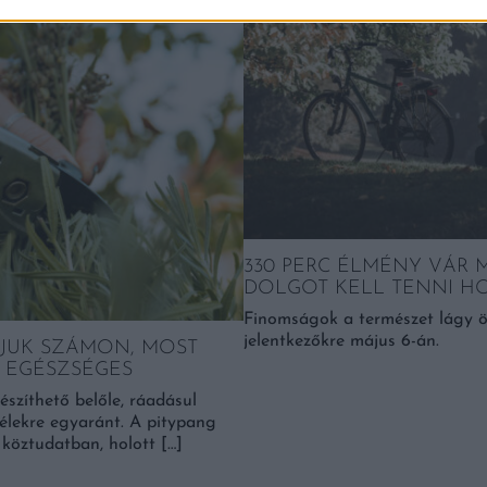
330 PERC ÉLMÉNY VÁR 
DOLGOT KELL TENNI H
Finomságok a természet lágy ö
jelentkezőkre május 6-án.
JUK SZÁMON, MOST
N EGÉSZSÉGES
készíthető belőle, ráadásul
lélekre egyaránt. A pitypang
köztudatban, holott […]