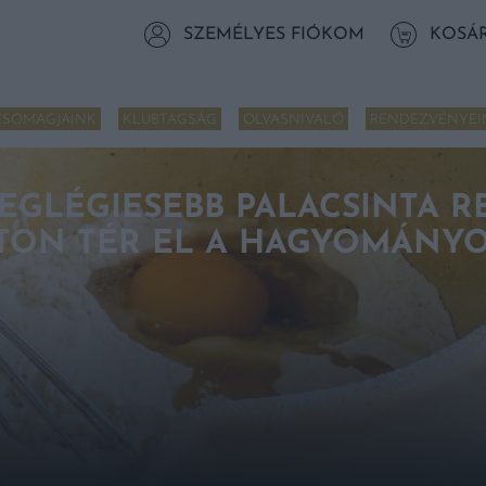
SZEMÉLYES FIÓKOM
KOSÁ
CSOMAGJAINK
KLUBTAGSÁG
OLVASNIVALÓ
RENDEZVÉNYEI
EGLÉGIESEBB PALACSINTA R
TON TÉR EL A HAGYOMÁNY