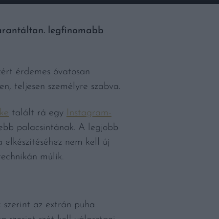
arantáltan. legfinomabb
azért érdemes óvatosan
en, teljesen személyre szabva.
kke
talált rá egy
Instagram-
sebb palacsintának. A legjobb
 elkészítéséhez nem kell új
echnikán múlik.
 szerint az extrán puha