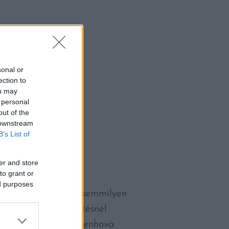
sonal or
ection to
ou may
 personal
out of the
 downstream
B’s List of
er and store
to grant or
ed purposes
gyakorlatilag nincs semmilyen
tareceptnek – a sütésnél
 hogy a tésztát mindenhová