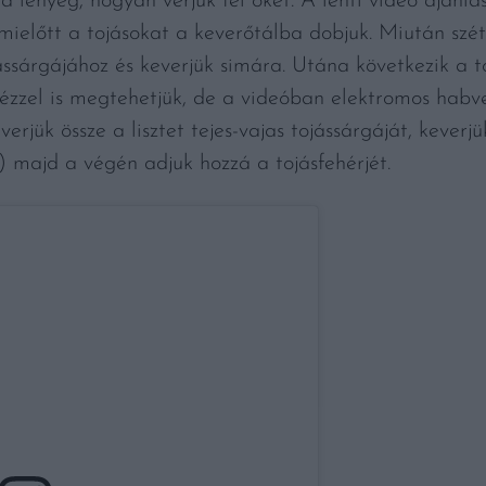
a lényeg, hogyan verjük fel őket. A lenti videó ajánlás
, mielőtt a tojásokat a keverőtálba dobjuk. Miután szé
jássárgájához és keverjük simára. Utána következik a to
ézzel is megtehetjük, de a videóban elektromos habve
rjük össze a lisztet tejes-vajas tojássárgáját, keverj
) majd a végén adjuk hozzá a tojásfehérjét.