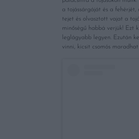
palacsinta a tojásokon múlik: 
a tojássárgáját és a fehérjét
tejet és olvasztott vajat a to
minőségű habbá verjük! Ezt k
leglágyabb legyen. Ezután keve
vinni, kicsit csomós maradhat