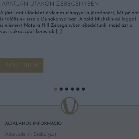
JÁRATLAN UTAKON ZEBEGÉNYBEN
A járt utat időnként érdemes elhagyni a járatlanért, két példát
is találtunk erre a Dunakanyarban. A zöld Michelin-csillaggal
is elismert Natura Hill Zebegényben ebédeltünk, majd azt a
váci cukrászdát kerestük […]
BŐVEBBEN
ÁLTALÁNOS INFORMÁCIÓ
Adatvédelmi Szabályzat