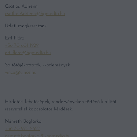
Csatlós Adrienn
csatlos.Adrienn@hgmedia.hu
Üzleti megkeresések:
Ertl Flóra
+36 70 601 1929
ertl.flora@hgmedia.hu
Sajtótájékoztatók, -közlemények
vince@vince.hu
Hirdetési lehetőségek, rendezvényeken történő kiállítói
részvétellel kapcsolatos kérdések:
Németh Boglárka
+36 30 975 2652
nemeth.boglarka@kodmedia.hu