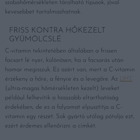
szobahőmérsékleten tárolható típusok, jóval
kevesebbet tartalmazhatnak.
FRISS KONTRA HŐKEZELT
GYÜMÖLCSLÉ
C-vitamin tekintetében általában a frissen
facsart lé nyer, különösen, ha a facsarás után
hamar megisszuk. Ez azért van, mert a C-vitamin
érzékeny a hőre, a fényre és a levegőre. Az
UHT
(ultra-magas hőmérsékleten kezelt) leveket
például felhevítik a hosszabb eltarthatóság
érdekében, de ez a folyamat elpusztítja a C-
vitamin egy részét. Sok gyártó utólag pótolja ezt,
ezért érdemes ellenőrizni a címkét.