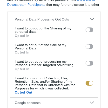
múlásával. A maximális hatás érdekében
Downstream Participants
that may further disclose it to other
third parties.
fogyasszuk el a gyümölcslevet hamar a vásárlás,
illetve a felbontás után.
Please note that this website/app uses one or more Google
Personal Data Processing Opt Outs
services and may gather and store information including but
not limited to your visit or usage behaviour. You may click to
I want to opt-out of the Sharing of my
personal data.
grant or deny consent to Google and its third-party tags to
Opted In
use your data for below specified purposes in below Google
consent section.
I want to opt-out of the Sale of my
Personal Data.
Opted In
I want to opt-out of processing my
Personal Data for Targeted Advertising.
Opted In
I want to opt-out of Collection, Use,
Retention, Sale, and/or Sharing of my
Personal Data that Is Unrelated with the
Purposes for which it was collected.
Opted Out
Google consents