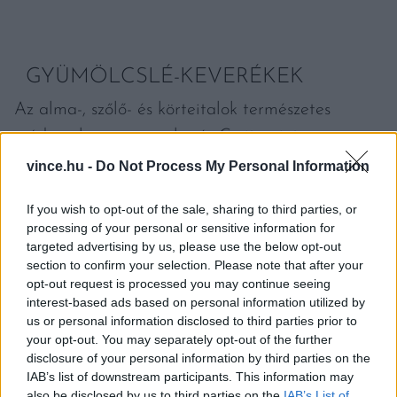
GYÜMÖLCSLÉ-KEVERÉKEK
Az alma-, szőlő- és körteitalok természetes
módon eleve nagyon kevés C-vitamint
tartalmaznak, ezért ezeket gyakran dúsítják. Ha
vince.hu -
Do Not Process My Personal Information
a címkén a „hozzáadott C-vitamin” vagy az
If you wish to opt-out of the sale, sharing to third parties, or
„aszkorbinsav” feliratot látjuk, az jelzi, hogy
processing of your personal or sensitive information for
felturbózták az italt. Ez nem rossz dolog – a
targeted advertising by us, please use the below opt-out
section to confirm your selection. Please note that after your
dúsítás egyszerűen azt jelenti, hogy utólag került
opt-out request is processed you may continue seeing
bele vitamin.
interest-based ads based on personal information utilized by
us or personal information disclosed to third parties prior to
your opt-out. You may separately opt-out of the further
A TÁROLÁS IS SZÁMÍT
disclosure of your personal information by third parties on the
IAB’s list of downstream participants. This information may
A C-vitamin még a hűtőben is lebomlik az idő
also be disclosed by us to third parties on the
IAB’s List of