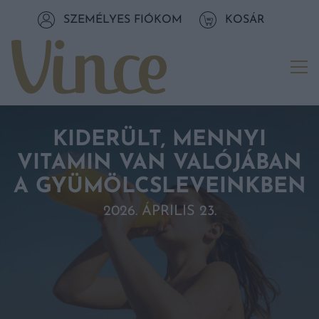
Tovább a navigációhoz
SZEMÉLYES FIÓKOM
KOSÁR
Tovább a tartalomhoz
Me
KIDERÜLT, MENNYI
VITAMIN VAN VALÓJÁBAN
A GYÜMÖLCSLEVEINKBEN
2026. ÁPRILIS 23.