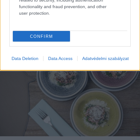
related to security, including authentication
functionality and fraud prevention, and other
user protection.
EZEK IS ÉRDEKELHETNEK
CONFIRM
Magazin
Data Deletion
Data Access
Adatvédelmi szabályzat