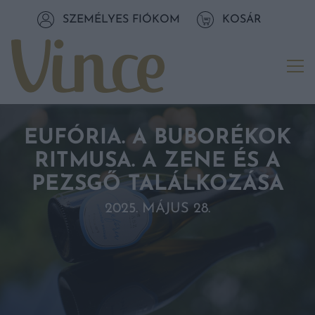
Tovább a navigációhoz
SZEMÉLYES FIÓKOM
KOSÁR
Tovább a tartalomhoz
Me
EUFÓRIA. A BUBORÉKOK
RITMUSA. A ZENE ÉS A
PEZSGŐ TALÁLKOZÁSA
2025. MÁJUS 28.