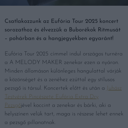
Csatlakozzunk az Eufória Tour 2025 koncert
sorozathoz és élvezzük a Buborékok Ritmusát
– pohárban és a hangjegyekben egyaránt!
Eufória Tour 2025 címmel indul országos turnéra
a A MELODY MAKER zenekar ezen a nyáron.
Minden állomáson különleges hangulattal várják
a közönséget és a zenéhez ezúttal egy stílusos
pezsgő is társul. Koncertek előtt és után a
Juhász
Testvérek Pincészete Eufória Extra Dry
Pezsgő
jével koccint a zenekar és bárki, aki a
helyszínen velük tart, maga is részese lehet ennek
a pezsgő pillanatnak.