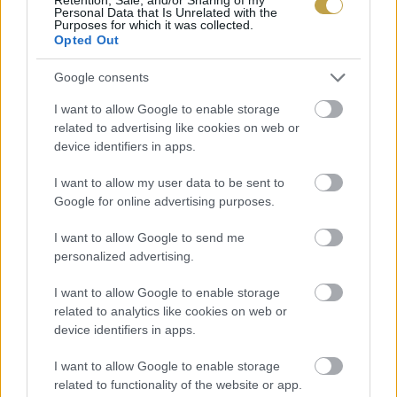
Personal Data that Is Unrelated with the
Augusztus 22. | Kecskemét, Hírös Feszt
Purposes for which it was collected.
Opted Out
Szeptember 6. | Budapest, Bókay Kert
Október 7. | Budapest, Kongresszusi Központ,
Google consents
Disco Symphonic koncert
I want to allow Google to enable storage
related to advertising like cookies on web or
device identifiers in apps.
Csatlakozzunk az Eufória Tour 2025 koncert
sorozathoz és élvezzük a
Buborékok Ritmusát
–
I want to allow my user data to be sent to
Google for online advertising purposes.
pohárban és a hangjegyekben egyaránt!
I want to allow Google to send me
(promóció)
personalized advertising.
Címlapfotó: Juhász Testvérek Pincészete
I want to allow Google to enable storage
related to analytics like cookies on web or
device identifiers in apps.
I want to allow Google to enable storage
related to functionality of the website or app.