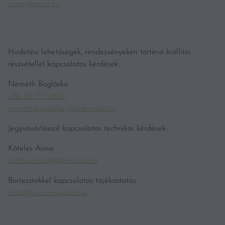
vince@vince.hu
Hirdetési lehetőségek, rendezvényeken történő kiállítói
részvétellel kapcsolatos kérdések:
Németh Boglárka
+36 30 975 2652
nemeth.boglarka@kodmedia.hu
Jegyvásárlással kapcsolatos technikai kérdések:
Köteles Anna
koteles.anna@hgmedia.hu
Bortesztekkel kapcsolatos tájékoztatás
teszt@vincemagazin.hu