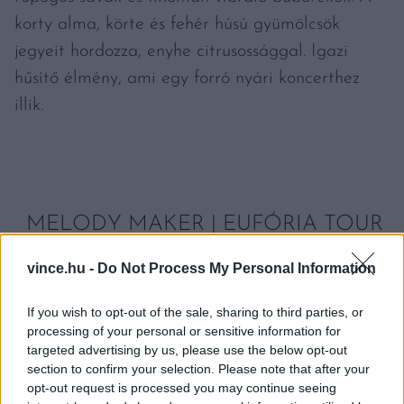
korty alma, körte és fehér húsú gyümölcsök
jegyeit hordozza, enyhe citrusossággal. Igazi
hűsítő élmény, ami egy forró nyári koncerthez
illik.
MELODY MAKER | EUFÓRIA TOUR
2025 ÁLLOMÁSOK
vince.hu -
Do Not Process My Personal Information
If you wish to opt-out of the sale, sharing to third parties, or
processing of your personal or sensitive information for
targeted advertising by us, please use the below opt-out
section to confirm your selection. Please note that after your
opt-out request is processed you may continue seeing