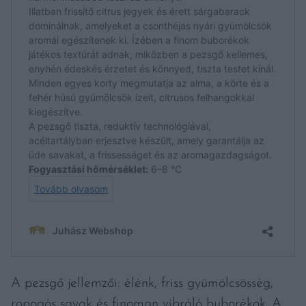
A pezsgő jellemzői: élénk, friss gyümölcsösség,
ropogós savak és finoman vibráló buborékok. A