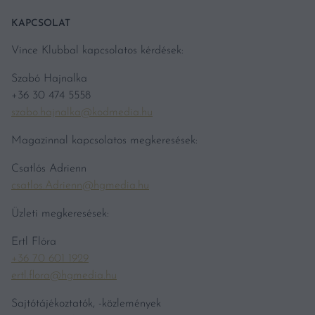
KAPCSOLAT
Vince Klubbal kapcsolatos kérdések:
Szabó Hajnalka
+36 30 474 5558
szabo.hajnalka@kodmedia.hu
Magazinnal kapcsolatos megkeresések:
Csatlós Adrienn
csatlos.Adrienn@hgmedia.hu
Üzleti megkeresések:
Ertl Flóra
+36 70 601 1929
ertl.flora@hgmedia.hu
Sajtótájékoztatók, -közlemények