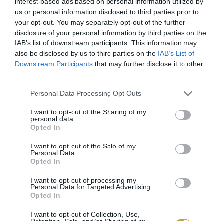
interest-based ads based on personal information utilized by
us or personal information disclosed to third parties prior to
your opt-out. You may separately opt-out of the further
disclosure of your personal information by third parties on the
IAB’s list of downstream participants. This information may
also be disclosed by us to third parties on the
IAB’s List of
Downstream Participants
that may further disclose it to other
third parties.
Please note that this website/app uses one or more Google
Personal Data Processing Opt Outs
services and may gather and store information including but
not limited to your visit or usage behaviour. You may click to
I want to opt-out of the Sharing of my
personal data.
grant or deny consent to Google and its third-party tags to
Opted In
use your data for below specified purposes in below Google
Fotó: Juhász Testvérek Pincészete
consent section.
I want to opt-out of the Sale of my
Personal Data.
Opted In
Június 12. | Tápióság, Cifrakert Fesztivál
I want to opt-out of processing my
Personal Data for Targeted Advertising.
Június 28. | Balatonakarattya, Peter’s Terasz
Opted In
Július 12. | Eger, Egri Borünnep
I want to opt-out of Collection, Use,
Augusztus 8. | Bana, Banai Napok
Retention, Sale, and/or Sharing of my