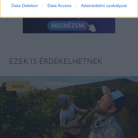
Data Deletion
Data Access
Adatvédelmi szabályzat
EZEK IS ÉRDEKELHETNEK
Sztorik