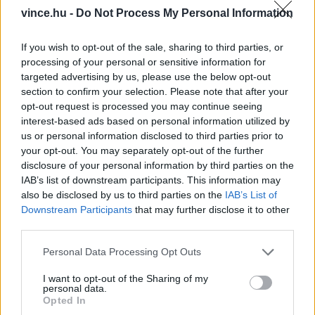
ezeket a kozmetikai termékekben a bőr
vince.hu -
Do Not Process My Personal Information
felfrissítésére használják. A koffein ideiglenesen
If you wish to opt-out of the sale, sharing to third parties, or
csökkentheti a duzzanatok láthatóságát és
processing of your personal or sensitive information for
frissebb megjelenést kölcsönözhet, a kolanövény
targeted advertising by us, please use the below opt-out
section to confirm your selection. Please note that after your
pedig antioxidáns hatású vegyületeket
opt-out request is processed you may continue seeing
tartalmaz, amik segíthetnek megvédeni a bőrt a
interest-based ads based on personal information utilized by
us or personal information disclosed to third parties prior to
környezeti hatásoktól. A zselé SPF 30-as, vízálló
your opt-out. You may separately opt-out of the further
formulája akár 80 percig véd az UVA- és UVB-
disclosure of your personal information by third parties on the
sugaraktól, így ideális az ajkak napközbeni
IAB’s list of downstream participants. This information may
also be disclosed by us to third parties on the
IAB’s List of
védelmére.
Downstream Participants
that may further disclose it to other
third parties.
Bár az 1893-ban alapított Pepsi korábban már
Please note that this website/app uses one or more Google
Personal Data Processing Opt Outs
dolgozott együtt divat- és életmódmárkákkal, a
services and may gather and store information including but
not limited to your visit or usage behaviour. You may click to
I want to opt-out of the Sharing of my
Wild Cherry Pepsi SPF 30 Tinted Lip Gel az első
personal data.
grant or deny consent to Google and its third-party tags to
Opted In
hivatalosan engedélyezett sminkterméke. A
use your data for below specified purposes in below Google