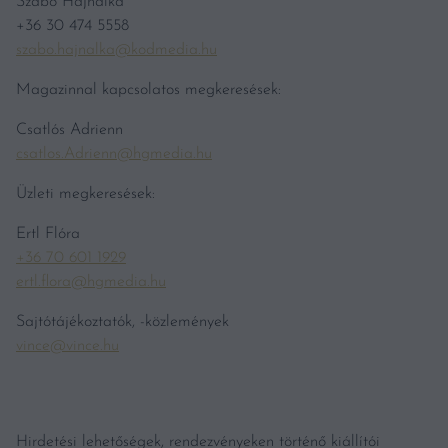
Szabó Hajnalka
+36 30 474 5558
szabo.hajnalka@kodmedia.hu
Magazinnal kapcsolatos megkeresések:
Csatlós Adrienn
csatlos.Adrienn@hgmedia.hu
Üzleti megkeresések:
Ertl Flóra
+36 70 601 1929
ertl.flora@hgmedia.hu
Sajtótájékoztatók, -közlemények
vince@vince.hu
Hirdetési lehetőségek, rendezvényeken történő kiállítói