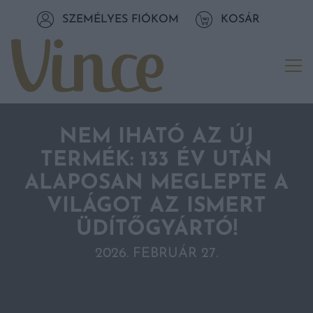
Tovább a navigációhoz
SZEMÉLYES FIÓKOM
KOSÁR
Tovább a tartalomhoz
Me
NEM IHATÓ AZ ÚJ
TERMÉK: 133 ÉV UTÁN
ALAPOSAN MEGLEPTE A
VILÁGOT AZ ISMERT
ÜDÍTŐGYÁRTÓ!
2026. FEBRUÁR 27.