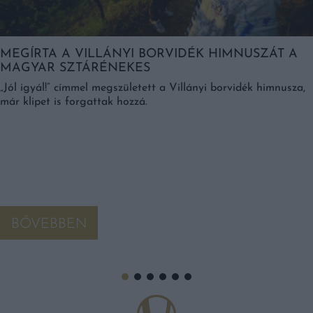
MEGÍRTA A VILLÁNYI BORVIDÉK HIMNUSZÁT A
MAGYAR SZTÁRÉNEKES
„Jól igyál!” címmel megszületett a Villányi borvidék himnusza,
már klipet is forgattak hozzá.
BŐVEBBEN