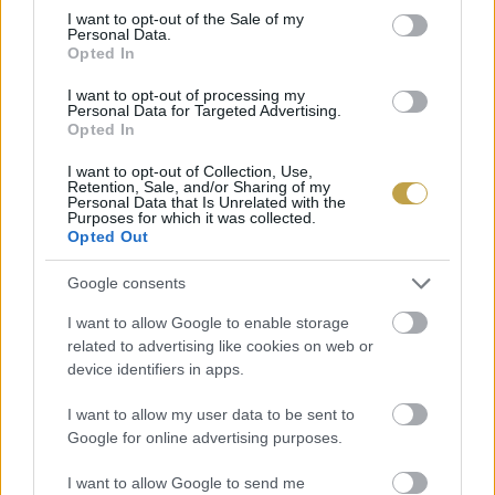
Vacation társalapítója, Lach Hall elmondta, a
consent section.
I want to opt-out of the Sale of my
Personal Data.
közös fejlesztése több mint egy évig tartott, és
Opted In
céljuk az volt, hogy többet nyújtsanak egy sima
I want to opt-out of processing my
Personal Data for Targeted Advertising.
kollaborációnál, amihez a két cég
Opted In
tulajdonképpen csak a nevét adja.
I want to opt-out of Collection, Use,
Retention, Sale, and/or Sharing of my
Personal Data that Is Unrelated with the
Purposes for which it was collected.
Opted Out
Google consents
I want to allow Google to enable storage
related to advertising like cookies on web or
device identifiers in apps.
I want to allow my user data to be sent to
Google for online advertising purposes.
I want to allow Google to send me