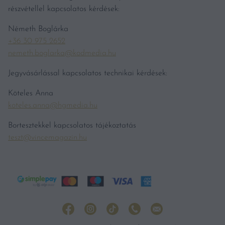
részvétellel kapcsolatos kérdések:
Németh Boglárka
+36 30 975 2652
nemeth.boglarka@kodmedia.hu
Jegyvásárlással kapcsolatos technikai kérdések:
Köteles Anna
koteles.anna@hgmedia.hu
Bortesztekkel kapcsolatos tájékoztatás
teszt@vincemagazin.hu