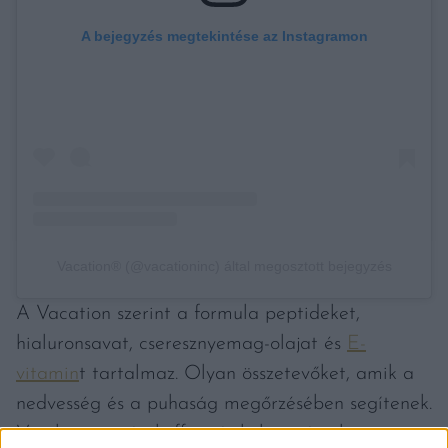
A bejegyzés megtekintése az Instagramon
Vacation® (@vacationinc) által megosztott bejegyzés
A Vacation szerint a formula peptideket,
hialuronsavat, cseresznyemag-olajat és
E-
vitamin
t tartalmaz. Olyan összetevőket, amik a
nedvesség és a puhaság megőrzésében segítenek.
Van benne még koffein és kolanövény-kivonat is,