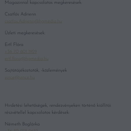
Magazinnal kapcsolatos megkeresések:
Csatlós Adrienn
csatlos.Adrienn@hgmedia.hu
Üzleti megkeresések:
Ertl Flóra
+36 70 601 1929
ertl.flora@hgmedia.hu
Sajtótájékoztatók, -közlemények
vince@vince.hu
Hirdetési lehetőségek, rendezvényeken történő kiállítói
részvétellel kapcsolatos kérdések:
Németh Boglárka