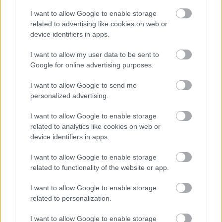
a végtermék is íz- és illatgazdagabbá válik. A
I want to allow Google to enable storage
harmadik természetes ízfokozó lehetőség az ún.
related to advertising like cookies on web or
dunder használata. Ez nem más, mint a korábbi
device identifiers in apps.
lepárlásoknál keletkezett cefremoslék, amelyet
I want to allow my user data to be sent to
sokszor lezáratlan tárolókba helyeznek el az
Google for online advertising purposes.
üzem területén, a szabadban, engedvén a
I want to allow Google to send me
természetes (újra) fermentálódási folyamat
personalized advertising.
megindulását. Meghatározott idő után ezt a
I want to allow Google to enable storage
komposztálódó anyagot elegyítik az erjedésben
related to analytics like cookies on web or
levő melasszal, megteremtve a lehetőségét egy
device identifiers in apps.
még gazdagabb és erőteljesebb rumkarakter
I want to allow Google to enable storage
elérésének.
related to functionality of the website or app.
I want to allow Google to enable storage
related to personalization.
I want to allow Google to enable storage