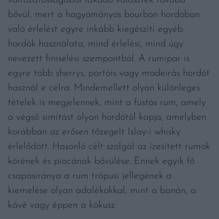
bővül, mert a hagyományos bourbon hordóban
való érlelést egyre inkább kiegészíti egyéb
hordók használata, mind érlelési, mind úgy
nevezett finiselési szempontból. A rumipar is
egyre több sherrys, portóis vagy madeirás hordót
használ e célra. Mindemellett olyan különleges
tételek is megjelennek, mint a füstös rum, amely
a végső simítást olyan hordótól kapja, amelyben
korábban az erősen tőzegelt Islay-i whisky
érlelődött. Hasonló célt szolgál az ízesített rumok
körének és piacának bővülése. Ennek egyik fő
csapásiránya a rum trópusi jellegének a
kiemelése olyan adalékokkal, mint a banán, a
kávé vagy éppen a kókusz.