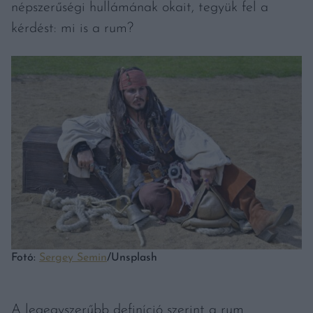
népszerűségi hullámának okait, tegyük fel a
kérdést: mi is a rum?
Fotó:
Sergey Semin
/Unsplash
A legegyszerűbb definíció szerint a rum