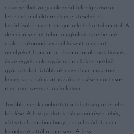
cukornádból vagy cukornád feldolgozásakor
létrejövő melléktermék erjesztéséből és
lepárlásából nyert, magas alkoholtartalmú ital. A
definíció szerint tehát megkülönböztethetünk
csak a cukornád levéből készült rumokat,
amelyeket franciásan rhum agricole-nak hívunk,
és az egyéb cukorgyártási melléktermékből
gyártottakat. Utóbbiak neve rhum industriel
lenne, de a szó ipart idéző csengése miatt csak
mint rum szerepel a címkéken.
További megkülönböztetési lehetőség az érlelés
kérdése. A friss párlatok túlnyomó része fehér,
víztiszta formában hagyja el a lepárlót, nem
különbözik ettől a rum sem. A friss