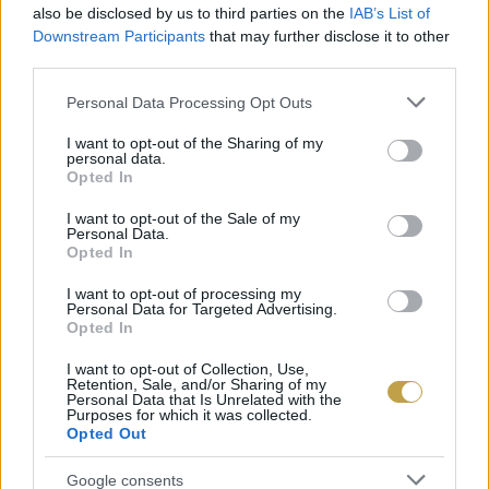
kulcskérdése a melasz fermentációjának
also be disclosed by us to third parties on the
IAB’s List of
gyorsasága. Minél hosszabb ideig történik a
Downstream Participants
that may further disclose it to other
third parties.
vízzel felhígított sűrű massza erjesztése, annál
Please note that this website/app uses one or more Google
több aromaképző vegyület halmozódik fel a
Personal Data Processing Opt Outs
services and may gather and store information including but
kierjedt elegyben. Ezáltal a végtermék, a rum is
not limited to your visit or usage behaviour. You may click to
I want to opt-out of the Sharing of my
personal data.
grant or deny consent to Google and its third-party tags to
ízgazdagabb, testesebb és markánsabb lesz.
Opted In
use your data for below specified purposes in below Google
consent section.
I want to opt-out of the Sale of my
A következő lehetőség a rum ’gazdagítására’ a
Personal Data.
Opted In
retort üstök szerepében rejlik. Amennyiben a
technológia úgy kerül kialakításra, hogy ezekben
I want to opt-out of processing my
Personal Data for Targeted Advertising.
a tartályokban megnövelt mennyiségű elő- vagy
Opted In
utópárlati frakciót helyeznek el, és így a hő
I want to opt-out of Collection, Use,
Retention, Sale, and/or Sharing of my
hatására felszabaduló molekuláknak egyre több
Personal Data that Is Unrelated with the
Purposes for which it was collected.
rétegen kell keresztülhatolniuk, azaz
Opted Out
kölcsönhatásba keveredniük egyéb vegyületekkel,
Google consents