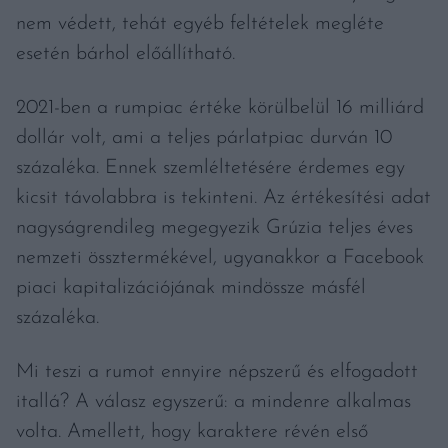
nem védett, tehát egyéb feltételek megléte
esetén bárhol előállítható.
2021-ben a rumpiac értéke körülbelül 16 milliárd
dollár volt, ami a teljes párlatpiac durván 10
százaléka. Ennek szemléltetésére érdemes egy
kicsit távolabbra is tekinteni. Az értékesítési adat
nagyságrendileg megegyezik Grúzia teljes éves
nemzeti össztermékével, ugyanakkor a Facebook
piaci kapitalizációjának mindössze másfél
százaléka.
Mi teszi a rumot ennyire népszerű és elfogadott
itallá? A válasz egyszerű: a mindenre alkalmas
volta. Amellett, hogy karaktere révén első