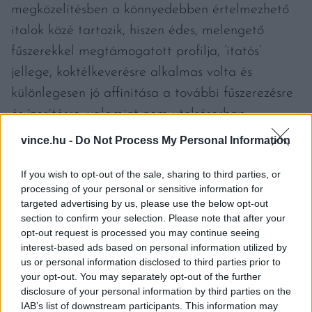
megközelítésben a könnyedebben értelmezhető
italok közé tartozik, hiszen édes, melengető
fűszerekkel megtámogatott profilja, ’itatós’
jellege, koktélkeverésre alkalmas volta és
különlegesen jó affinitása a további fűszerezésre
és ízesítésre, valamint nem utolsósorban
érlelhetősége azt eredményezi, hogy minden
vince.hu -
Do Not Process My Personal Information
fogyasztói szegmens megtalálhatja a neki tetsző
If you wish to opt-out of the sale, sharing to third parties, or
változatot.
processing of your personal or sensitive information for
targeted advertising by us, please use the below opt-out
section to confirm your selection. Please note that after your
opt-out request is processed you may continue seeing
interest-based ads based on personal information utilized by
us or personal information disclosed to third parties prior to
A RUM STÍLUSAI
your opt-out. You may separately opt-out of the further
disclosure of your personal information by third parties on the
A kívánt aromaprofil elérésének egyik
IAB’s list of downstream participants. This information may