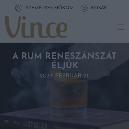
Tovább a navigációhoz
SZEMÉLYES FIÓKOM
KOSÁR
Tovább a tartalomhoz
Me
A RUM RENESZÁNSZÁT
ÉLJÜK
2023. FEBRUÁR 21.