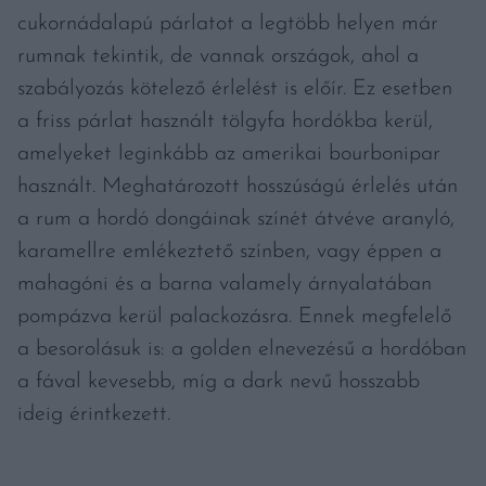
cukornádalapú párlatot a legtöbb helyen már
rumnak tekintik, de vannak országok, ahol a
szabályozás kötelező érlelést is előír. Ez esetben
a friss párlat használt tölgyfa hordókba kerül,
amelyeket leginkább az amerikai bourbonipar
használt. Meghatározott hosszúságú érlelés után
a rum a hordó dongáinak színét átvéve aranyló,
karamellre emlékeztető színben, vagy éppen a
mahagóni és a barna valamely árnyalatában
pompázva kerül palackozásra. Ennek megfelelő
a besorolásuk is: a golden elnevezésű a hordóban
a fával kevesebb, míg a dark nevű hosszabb
ideig érintkezett.