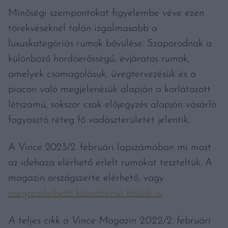
Minőségi szempontokat figyelembe véve ezen
törekvéseknél talán izgalmasabb a
luxuskategóriás rumok bővülése. Szaporodnak a
különböző hordóerősségű, évjáratos rumok,
amelyek csomagolásuk, üvegtervezésük és a
piacon való megjelenésük alapján a korlátozott
létszámú, sokszor csak előjegyzés alapján vásárló
fogyasztó réteg fő vadászterületét jelentik.
A Vince 2023/2. februári lapszámában mi most
az idehaza elérhető érlelt rumokat teszteltük. A
magazin országszerte elérhető, vagy
megrendelhető közvetlenül tőlünk is
.
A teljes cikk a Vince Magazin 2022/2. februári