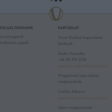
ZOLGÁLTATÁSAINK
KAPCSOLAT
orcsomagjaink
Vince Klubbal kapcsolatos
endezvény jegyek
kérdések:
Szabó Hajnalka
+36 30 474 5558
szabo.hajnalka@kodmedia.hu
Magazinnal kapcsolatos
megkeresések:
Csatlós Adrienn
csatlos.Adrienn@hgmedia.hu
Üzleti megkeresések: