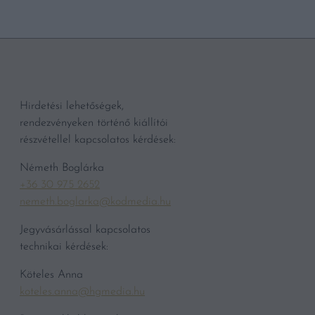
Hirdetési lehetőségek,
rendezvényeken történő kiállítói
részvétellel kapcsolatos kérdések:
Németh Boglárka
+36 30 975 2652
nemeth.boglarka@kodmedia.hu
Jegyvásárlással kapcsolatos
technikai kérdések:
Köteles Anna
koteles.anna@hgmedia.hu