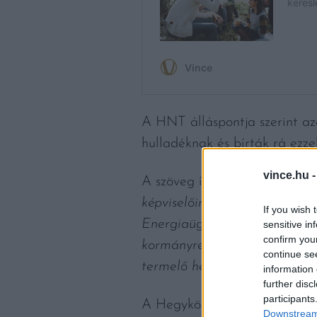
A HNT álláspontja szerint azo
hulladéknak és bírták rá ezze
vince.hu 
A szöveg így folytatódik:
“Heg
képviselőinek ezen ügyféltob
If you wish 
Energiaügyi Minisztérium a HN
sensitive in
confirm you
kormányrendelet fogalommegh
continue se
termelő hegyközségi tagok te
information 
further disc
participants
A Hegyközségek Nemzeti Tan
Downstream 