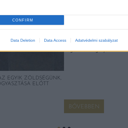
CONFIRM
NAGYON RÁKAPTUNK ER
MINDEN MÁSODIK MAGY
Data Deletion
Data Access
Adatvédelmi szabályzat
A szóban forgó élelmiszer tér
megőrzésének igénye.
AZ EGYIK ZÖLDSÉGÜNK,
OGYASZTÁSA ELŐTT
BŐVEBBEN