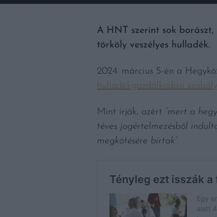
A HNT szerint sok borászt,
törköly veszélyes hulladék.
2024. március 5-én a Hegykö
hulladékgazdálkodási szabál
Mint írják, azért
“mert a hegy
téves jogértelmezésből indulta
megkötésére bírtak”
.