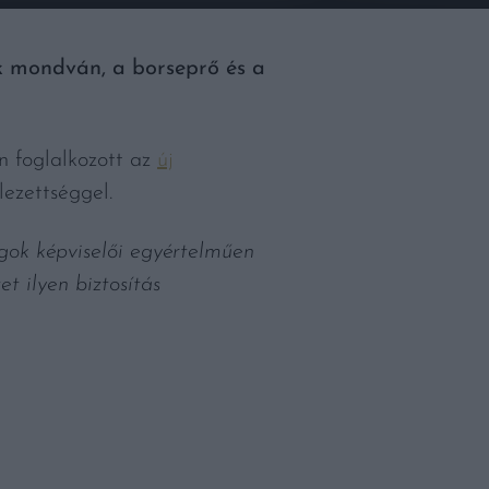
ok mondván, a borseprő és a
 foglalkozott az
új
lezettséggel.
ágok képviselői egyértelműen
t ilyen biztosítás