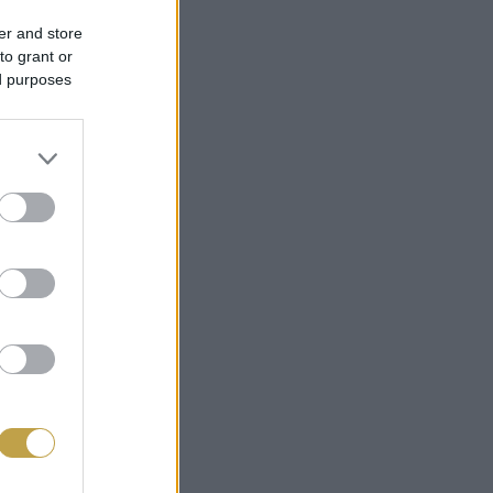
er and store
to grant or
ed purposes