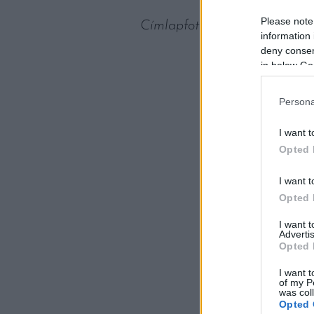
Please note
Címlapfotó:
Thomas Wavid J
information 
deny consent
in below Go
Persona
I want t
Opted 
I want t
Opted 
I want 
Advertis
Opted 
I want t
of my P
was col
Opted 