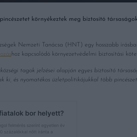
 pincészetet környékeztek meg biztosító társaság
zségek Nemzeti Tanácsa (HNT) egy hosszabb írásban
yozás
hoz kapcsolódó környezetvédelmi biztosítási köte
községi tagok jelzései alapján egyes biztosító társas
k ki, és nyomatékos üzletpolitikájukkal több pincészete