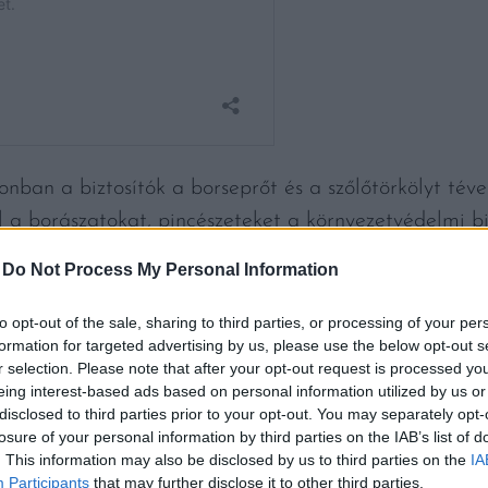
nban a biztosítók a borseprőt és a szőlőtörkölyt téve
l a borászatokat, pincészeteket a környezetvédelmi b
-
Do Not Process My Personal Information
yközségek Nemzeti Tanácsa különösen károsnak tarto
orzási módszerét különösen a jelenlegi háborús gazda
to opt-out of the sale, sharing to third parties, or processing of your per
T levelére soron kívül válaszolt. Az EM által ismert
formation for targeted advertising by us, please use the below opt-out s
r selection. Please note that after your opt-out request is processed y
atározása alapján elmondható, hogy a hagyományos
eing interest-based ads based on personal information utilized by us or
vékenysége nem minősül hulladékkezelésnek.”
disclosed to third parties prior to your opt-out. You may separately opt-
losure of your personal information by third parties on the IAB’s list of
. This information may also be disclosed by us to third parties on the
IA
ácsának teljes közleménye elolvasható a
weboldal
uk
Participants
that may further disclose it to other third parties.