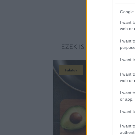
Google 
I want t
web or d
I want t
EZEK IS ÉRDEKELHETNE
purpose
I want 
Falatok
I want t
web or d
I want t
or app.
I want t
I want t
authenti