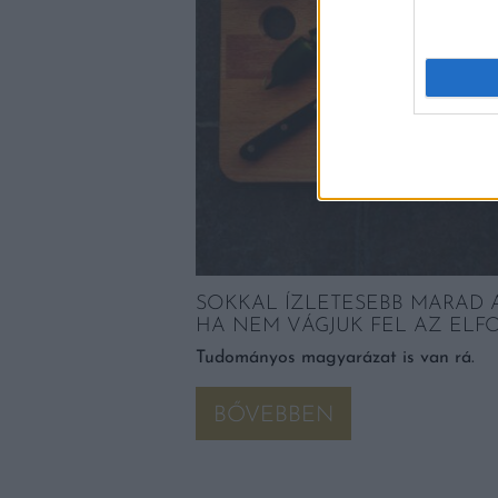
LATONI NYÁRHOZ
kalauza. A Balatoni Kör
áz helyet felölelő
 északi és déli parti
SOKKAL ÍZLETESEBB MARAD 
HA NEM VÁGJUK FEL AZ ELF
Tudományos magyarázat is van rá.
BŐVEBBEN