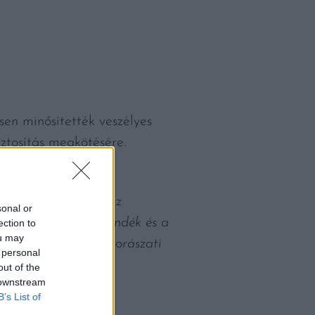
sen minősítették veszélyes
iztosítás megkötésére.
tta a biztosítók
sági környezetben. Az
sonal or
etett jogalkotói szándék és a
ection to
ou may
 szőlőtermelő és borászati
 personal
out of the
 downstream
B’s List of
on.