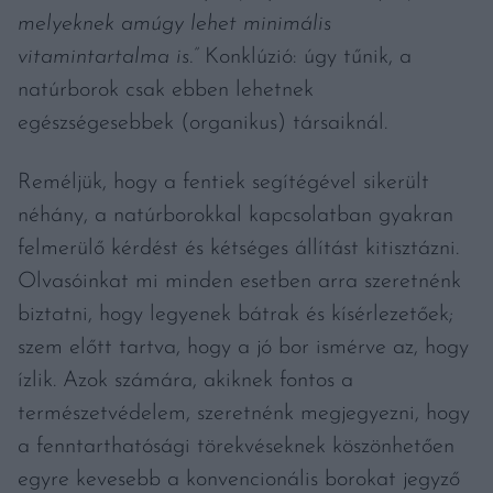
melyeknek amúgy lehet minimális
vitamintartalma is.”
Konklúzió: úgy tűnik, a
natúrborok csak ebben lehetnek
egészségesebbek (organikus) társaiknál.
Reméljük, hogy a fentiek segítégével sikerült
néhány, a natúrborokkal kapcsolatban gyakran
felmerülő kérdést és kétséges állítást kitisztázni.
Olvasóinkat mi minden esetben arra szeretnénk
biztatni, hogy legyenek bátrak és kísérlezetőek;
szem előtt tartva, hogy a jó bor ismérve az, hogy
ízlik. Azok számára, akiknek fontos a
természetvédelem, szeretnénk megjegyezni, hogy
a fenntarthatósági törekvéseknek köszönhetően
egyre kevesebb a konvencionális borokat jegyző