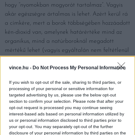
hogy “nyomokban mogyorót tartalmaz”. Vagyis
akár egészségre ártalmas is lehet. Azért kerül rá
a címkére, mert a borok többségében hozzáadott
kén-dioxid van, amelynek határértéke mind az
organikus, mind a natúrboroknál megadott
mértékű lehet (vagyis egyáltalán nem feltétlenül
zéró).
vince.hu -
Do Not Process My Personal Information
If you wish to opt-out of the sale, sharing to third parties, or
processing of your personal or sensitive information for
Ok, de miért teszik a borba, ha a szervezet
targeted advertising by us, please use the below opt-out
section to confirm your selection. Please note that after your
számára ez rossz?
–
merülhet fel a kérdés.
opt-out request is processed you may continue seeing
interest-based ads based on personal information utilized by
us or personal information disclosed to third parties prior to
your opt-out. You may separately opt-out of the further
disclosure of your personal information by third parties on the