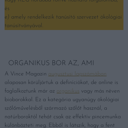
és
e)
amely rendelkezik tanúsító szervezet ökológiai
tanúsítványával.
ORGANIKUS BOR AZ, AMI
A Vince Magazin
augusztusi lapszámában
alaposan körüljártuk a definíciókat, de online is
foglalkoztunk már az
organikus
vagy más néven
bioborokkal. Ez a kategória ugyanúgy ökológiai
szőlőművelésből származó szőlőt használ, a
natúrboroktól tehát csak az effektív pincemunka
különbözteti meg. Ebből is látszik, hogy a fent