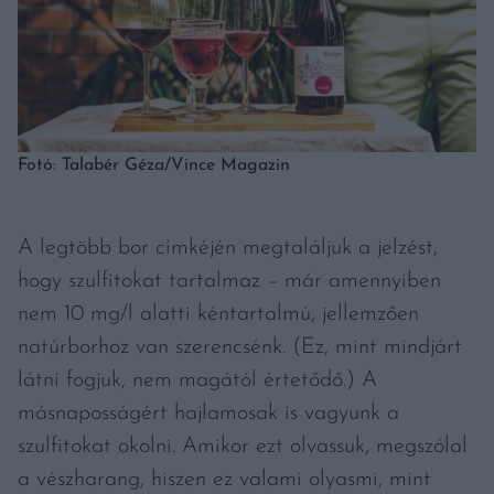
Fotó: Talabér Géza/Vince Magazin
A legtöbb bor címkéjén megtaláljuk a jelzést,
hogy szulfitokat tartalmaz
–
már amennyiben
nem 10 mg/l alatti kéntartalmú, jellemzően
natúrborhoz van szerencsénk. (Ez, mint mindjárt
látni fogjuk, nem magától értetődő.) A
másnaposságért hajlamosak is vagyunk a
szulfitokat okolni. Amikor ezt olvassuk, megszólal
a vészharang, hiszen ez valami olyasmi, mint