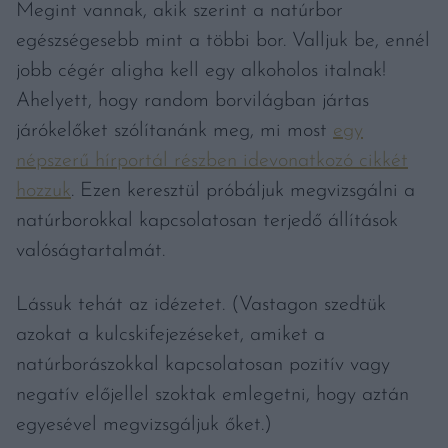
Megint vannak, akik szerint a natúrbor
egészségesebb mint a többi bor. Valljuk be, ennél
jobb cégér aligha kell egy alkoholos italnak!
Ahelyett, hogy random borvilágban jártas
járókelőket szólítanánk meg, mi most
egy
népszerű hírportál részben idevonatkozó cikkét
hozzuk
. Ezen keresztül próbáljuk megvizsgálni a
natúrborokkal kapcsolatosan terjedő állítások
valóságtartalmát.
Lássuk tehát az idézetet. (Vastagon szedtük
azokat a kulcskifejezéseket, amiket a
natúrborászokkal kapcsolatosan pozitív vagy
negatív előjellel szoktak emlegetni, hogy aztán
egyesével megvizsgáljuk őket.)