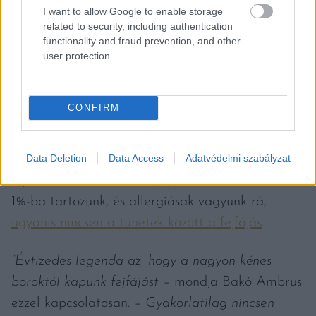
kérdéskörével. Arányosítva rangsorolta is, hogy
I want to allow Google to enable storage
related to security, including authentication
mi minden tartalmazza még a boron kívül. Akit
functionality and fraud prevention, and other
érdekel ez az ábra,
ide kattintva tudja
user protection.
megtekinteni
. A legérdekesebb talán az, hogy az
aszalt gyümölcsök nassolásával mennyivel több
CONFIRM
ként juttatunk a szervezetünkbe, mint akárcsak
egy pohár bor elfogyasztásával
–
legyen az akár
Data Deletion
Data Access
Adatvédelmi szabályzat
konvencionális. Mégsem fáj az aszalványoktól a
fejünk. Akkor sem, ha a populáció szerencsétlen
1%-ba tartozunk, és allergiásak vagyunk rá,
ugyanis nincsen a tünetek között a fejfájás
.
“Évtizedes legenda az, hogy a nagyon kénes
boroktól kapunk fejfájást –
mondja Bakó Ambrus
ezzel kapcsolatosan.
–
Gyakorlatilag nincsen