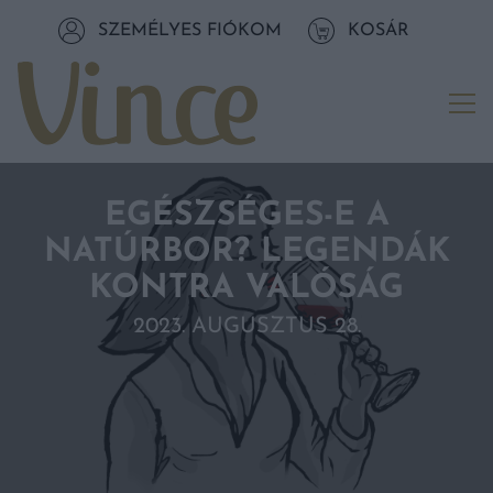
Tovább a navigációhoz
SZEMÉLYES FIÓKOM
KOSÁR
Tovább a tartalomhoz
Me
EGÉSZSÉGES-E A
NATÚRBOR? LEGENDÁK
KONTRA VALÓSÁG
2023. AUGUSZTUS 28.