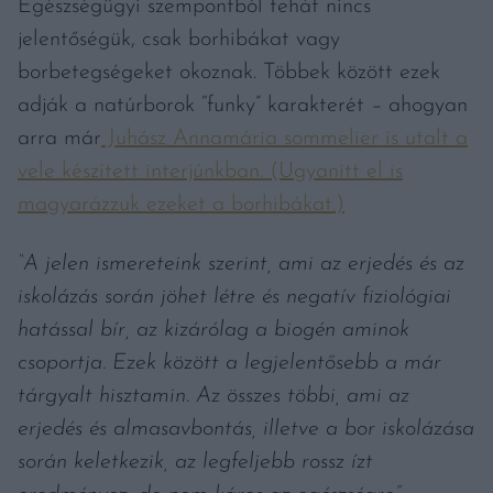
Egészségügyi szempontból tehát nincs
jelentőségük, csak borhibákat vagy
borbetegségeket okoznak. Többek között ezek
adják a natúrborok “funky” karakterét
–
ahogyan
arra már
Juhász Annamária sommelier is utalt a
vele készített interjúnkban. (Ugyanitt el is
magyarázzuk ezeket a borhibákat.)
“A jelen ismereteink szerint, ami az erjedés és az
iskolázás során jöhet létre és negatív fiziológiai
hatással bír, az kizárólag a biogén aminok
csoportja. Ezek között a legjelentősebb a már
tárgyalt hisztamin. Az összes többi, ami az
erjedés és almasavbontás, illetve a bor iskolázása
során keletkezik, az legfeljebb rossz ízt