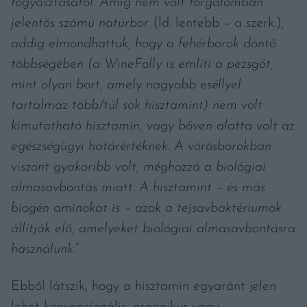
fogyasztásától. Amíg nem volt forgalomban
jelentős számú natúrbor
(ld. lentebb – a szerk.)
,
addig elmondhattuk, hogy a fehérborok döntő
többségében (a WineFolly is említi a pezsgőt,
mint olyan bort, amely nagyobb eséllyel
tartalmaz több/túl sok hisztamint) nem volt
kimutatható hisztamin, vagy bőven alatta volt az
egészségügyi határértéknek. A vörösborokban
viszont gyakoribb volt, méghozzá a biológiai
almasavbontás miatt. A hisztamint – és más
biogén aminokat is – azok a tejsavbaktériumok
állítják elő, amelyeket biológiai almasavbontásra
használunk.
“
Ebből látszik, hogy a hisztamin egyaránt jelen
lehet konvencionális, organikus vagy