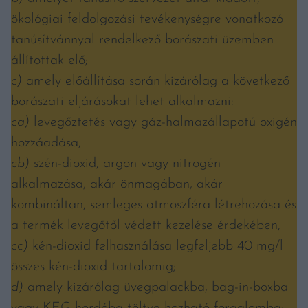
ökológiai feldolgozási tevékenységre vonatkozó
tanúsítvánnyal rendelkező borászati üzemben
állítottak elő;
c)
amely előállítása során kizárólag a következő
borászati eljárásokat lehet alkalmazni:
ca)
levegőztetés vagy gáz-halmazállapotú oxigén
hozzáadása,
cb)
szén-dioxid, argon vagy nitrogén
alkalmazása, akár önmagában, akár
kombináltan, semleges atmoszféra létrehozása és
a termék levegőtől védett kezelése érdekében,
cc)
kén-dioxid felhasználása legfeljebb 40 mg/l
összes kén-dioxid tartalomig;
d)
amely kizárólag üvegpalackba, bag-in-boxba
vagy KEG hordóba töltve hozható forgalomba;