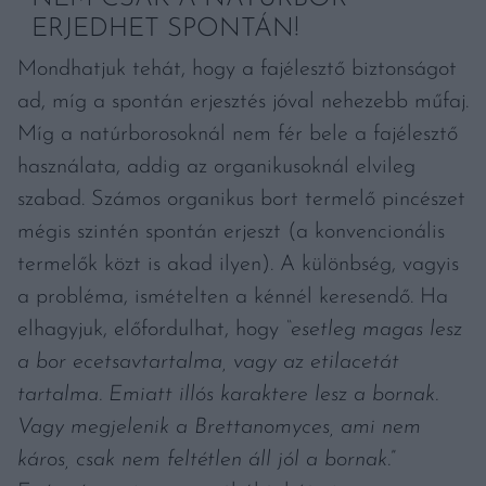
ERJEDHET SPONTÁN!
Mondhatjuk tehát, hogy a fajélesztő biztonságot
ad, míg a spontán erjesztés jóval nehezebb műfaj.
Míg a natúrborosoknál nem fér bele a fajélesztő
használata, addig az organikusoknál elvileg
szabad. Számos organikus bort termelő pincészet
mégis szintén spontán erjeszt (a konvencionális
termelők közt is akad ilyen). A különbség, vagyis
a probléma, ismételten a kénnél keresendő. Ha
elhagyjuk, előfordulhat, hogy
“esetleg magas lesz
a bor ecetsavtartalma, vagy az etilacetát
tartalma. Emiatt illós karaktere lesz a bornak.
Vagy megjelenik a Brettanomyces, ami nem
káros, csak nem feltétlen áll jól a bornak.
”