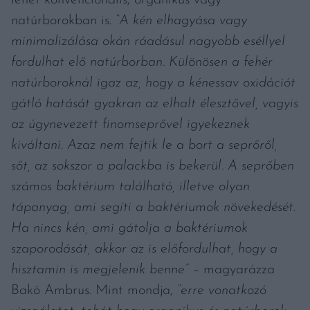
natúrborokban is.
“A kén elhagyása vagy
minimalizálása okán ráadásul nagyobb eséllyel
fordulhat elő natúrborban. Különösen a fehér
natúrboroknál igaz az, hogy a kénessav oxidációt
gátló hatását gyakran az elhalt élesztővel, vagyis
az úgynevezett finomseprővel igyekeznek
kiváltani. Azaz nem fejtik le a bort a seprőről,
sőt, az sokszor a palackba is bekerül. A seprőben
számos baktérium található, illetve olyan
tápanyag, ami segíti a baktériumok növekedését
.
Ha nincs kén, ami gátolja a baktériumok
szaporodását, akkor az is előfordulhat, hogy a
hisztamin is megjelenik benne”
–
magyarázza
Bakó Ambrus. Mint mondja,
“erre vonatkozó