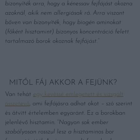
bizonyíték arra, hogy a kénessav fejfájást okozna
azoknál, akik nem allergiásak rá. Arra viszont
bőven van bizonyíték, hogy biogén aminokat
(főként hisztamint) bizonyos koncentráció felett
tartalmazó borok okoznak fejfájást.”
MITŐL FÁJ AKKOR A FEJÜNK?
Van tehát
egy kevéssé emlegetett és vizsgált
összetevő
, ami fejfájásra adhat okot
–
szó szerint
és átvitt értelemben egyaránt. Ez a borokban
jelenlévő hisztamin. “
Nagyon sok ember
szabályosan rosszul lesz a hisztaminos bor