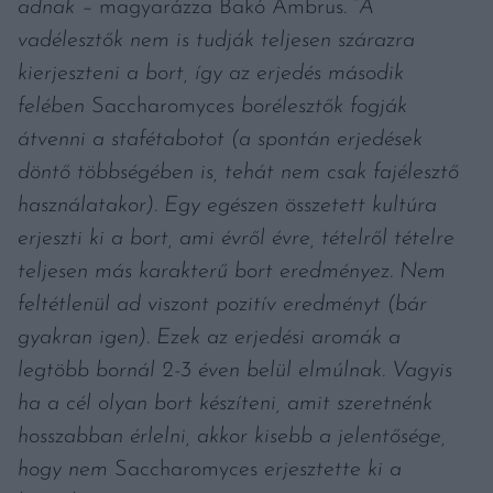
adnak
–
magyarázza Bakó Ambrus. “
A
vadélesztők nem is tudják teljesen szárazra
kierjeszteni a bort, így az erjedés második
felében
Saccharomyces
borélesztők fogják
átvenni a stafétabotot (a spontán erjedések
döntő többségében is, tehát nem csak fajélesztő
használatakor). Egy egészen összetett kultúra
erjeszti ki a bort, ami évről évre, tételről tételre
teljesen más karakterű bort eredményez. Nem
feltétlenül ad viszont pozitív eredményt (bár
gyakran igen). Ezek az erjedési aromák a
legtöbb bornál 2-3 éven belül elmúlnak. Vagyis
ha a cél olyan bort készíteni, amit szeretnénk
hosszabban érlelni, akkor kisebb a jelentősége,
hogy nem
Saccharomyces
erjesztette ki a