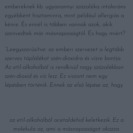
embereknek kb. ugyanannyi százaléka intoleráns
egyébként hisztaminra, mint például allergiás a
kénre. És ennél is többen vannak azok, akik
szenvedtek már másnaposságtól. És hogy miért?
“Leegyszerűsítve: az emberi szervezet a legtöbb
szerves táplálékot szén-dioxidra és vízre bontja.
Az etil-alkoholból is rendkívül nagy százalékban
szén-dioxid és víz lesz. Ez viszont nem egy
lépésben történik. Ennek az első lépése az, hogy
az etil-alkoholból acetaldehid keletkezik. Ez a
molekula az, ami a másnaposságot okozza.