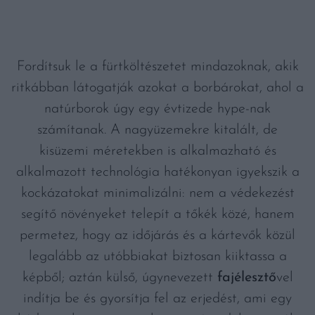
Fordítsuk le a fürtköltészetet mindazoknak, akik
ritkábban látogatják azokat a borbárokat, ahol a
natúrborok úgy egy évtizede hype-nak
számítanak. A nagyüzemekre kitalált, de
kisüzemi méretekben is alkalmazható és
alkalmazott technológia hatékonyan igyekszik a
kockázatokat minimalizálni: nem a védekezést
segítő növényeket telepít a tőkék közé, hanem
permetez, hogy az időjárás és a kártevők közül
legalább az utóbbiakat biztosan kiiktassa a
képből; aztán külső, úgynevezett
fajélesztő
vel
indítja be és gyorsítja fel az erjedést, ami egy