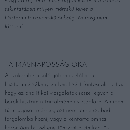
vizsgálatot, tehát hogy organikus és natúrborok
tekintetében milyen mértékű lehet a
hisztamintartalom-különbség, én még nem
láttam”.
A MÁSNAPOSSÁG OKA
A szakember családjában is előfordul
hisztaminérzékeny ember. Ezért fontosnak tartja,
hogy az analitikai vizsgálatok része legyen a
borok hisztamin-tartalmának vizsgálata. Amiben
túl magasat mérnek, azt nem lenne szabad
forgalomba hozni, vagy a kéntartalomhoz
hasonlóan fel kellene tüntetni a címkén. Az