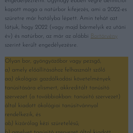
engedélyeztetni. Úgyhogy ebben végre definíciót
kapott maga a natúrbor kifejezés, ami a 2022-es
szüretre már hatályba lépett. Amin tehát azt
látjuk, hogy 2022 (vagy majd bármelyik ez utáni
év) és natúrbor, az már az alábbi
Bortörvény
szerint került engedélyezésre.
Olyan bor, gyöngyözőbor vagy pezsgő,
a)
amely előállításához felhasznált szőlő
aa)
ökológiai gazdálkodási követelmények
tanúsítására elismert, akkreditált tanúsító
szervezet (a továbbiakban: tanúsító szervezet)
által kiadott ökológiai tanúsítvánnyal
rendelkezik, és
ab)
kizárólag kézi szüretelésű;
b)
amelyet tanúsító szervezet által kiadott,