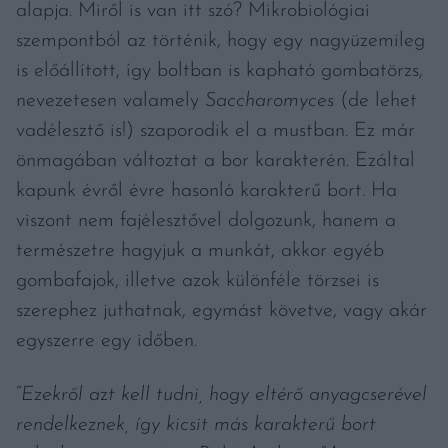
alapja. Miről is van itt szó? Mikrobiológiai
szempontból az történik, hogy egy nagyüzemileg
is előállított, így boltban is kapható gombatörzs,
nevezetesen valamely
Saccharomyces
(de lehet
vadélesztő is!) szaporodik el a mustban. Ez már
önmagában változtat a bor karakterén. Ezáltal
kapunk évről évre hasonló karakterű bort. Ha
viszont nem fajélesztővel dolgozunk, hanem a
természetre hagyjuk a munkát, akkor egyéb
gombafajok, illetve azok különféle törzsei is
szerephez juthatnak, egymást követve, vagy akár
egyszerre egy időben.
“
Ezekről a
z
t kell tudni, hogy eltérő anyagcserével
rendelkeznek, így kicsit más karakterű bort