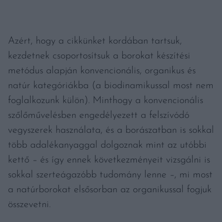
Azért, hogy a cikkünket kordában tartsuk,
kezdetnek csoportosítsuk a borokat készítési
metódus alapján konvencionális, organikus és
natúr kategóriákba (a biodinamikussal most nem
foglalkozunk külön). Minthogy a konvencionális
szőlőművelésben engedélyezett a felszívódó
vegyszerek használata, és a borászatban is sokkal
több adalékanyaggal dolgoznak mint az utóbbi
kettő
–
és így ennek következményeit vizsgálni is
sokkal szerteágazóbb tudomány lenne
–
, mi most
a natúrborokat elsősorban az organikussal fogjuk
összevetni.