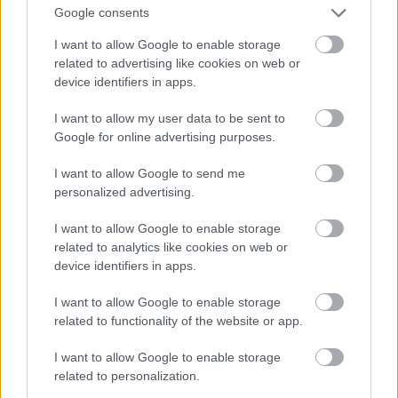
Google consents
I want to allow Google to enable storage
related to advertising like cookies on web or
A KÉN NEM MODERNKORI
device identifiers in apps.
VÍVMÁNY
I want to allow my user data to be sent to
A kén használata nem 21. századi hóbort, már az
Google for online advertising purposes.
ókori rómaiak is ismerték. Kénből készített
I want to allow Google to send me
gyertyákkal fertőtlenítették a boros edényeiket
personalized advertising.
(amfóráikat). Ezt váltotta fel magának a
I want to allow Google to enable storage
kénessavnak a használata a 20. század elején.
related to analytics like cookies on web or
device identifiers in apps.
Tanulmányok már az 1980-as években arra
I want to allow Google to enable storage
jutottak, hogy a populáció mintegy 1 százaléka
related to functionality of the website or app.
allergiás a kénre. Ez a mutató az asztmások
I want to allow Google to enable storage
között 5-10% is lehet. A boros ismeretek origója,
related to personalization.
a WineFolly is foglalkozott a szulfitok