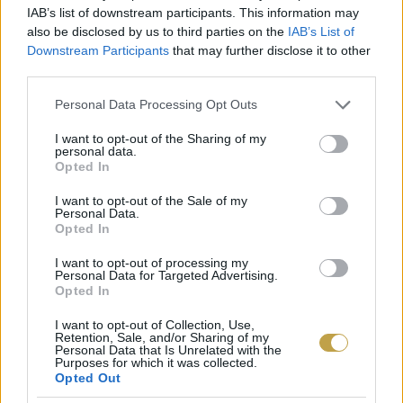
IAB’s list of downstream participants. This information may
Jellemzően az erjesztés elején, illetve a
also be disclosed by us to third parties on the
IAB’s List of
Downstream Participants
that may further disclose it to other
palackozás előtt kerül a kén a borba. Ráadásul
third parties.
ha nem adja hozzá a borász, akkor is bele
Please note that this website/app uses one or more Google
Personal Data Processing Opt Outs
kerülhet a palackba, hiszen az élesztő
services and may gather and store information including but
(gyakorlatilag bármilyen élesztő, tehát nem csak
not limited to your visit or usage behaviour. You may click to
I want to opt-out of the Sharing of my
personal data.
grant or deny consent to Google and its third-party tags to
a szelektált fajtaélesztő) maga is termel
Opted In
use your data for below specified purposes in below Google
kénessavat (amelyet a borászati szakzsargon
consent section.
I want to opt-out of the Sale of my
Personal Data.
többségében csak kénnek nevez). A kén szerepe
Opted In
a borban a stabilizáció. Lelassítja, részlegesen
I want to opt-out of processing my
megakadályozza a kémiai, mikrobiológiai
Personal Data for Targeted Advertising.
Opted In
folyamatokat, valamint azt, hogy a bor oxigénnel
való érintkezéskor idejekorán elveszítse az
I want to opt-out of Collection, Use,
Retention, Sale, and/or Sharing of my
Personal Data that Is Unrelated with the
élvezeti értékét.
Purposes for which it was collected.
Opted Out