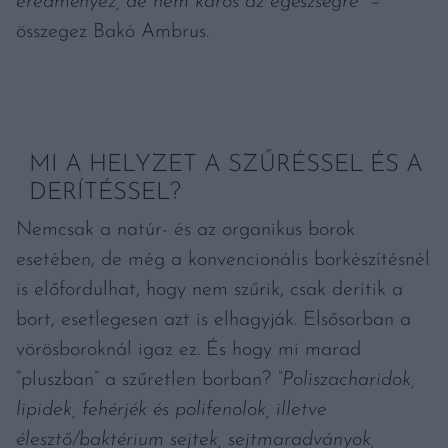
eredményez, de nem káros az egészségre”
–
összegez Bakó Ambrus.
MI A HELYZET A SZŰRÉSSEL ÉS A
DERÍTÉSSEL?
Nemcsak a natúr- és az organikus borok
esetében, de még a konvencionális borkészítésnél
is előfordulhat, hogy nem szűrik, csak derítik a
bort, esetlegesen azt is elhagyják. Elsősorban a
vörösboroknál igaz ez. És hogy mi marad
“pluszban” a szűretlen borban?
“Poliszacharidok,
lipidek, fehérjék és polifenolok, illetve
élesztő/baktérium sejtek, sejtmaradványok,