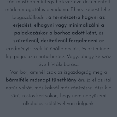
kád mustban mintegy hatezer éve dokumentált
módon magától is beindulna. Ehhez képest lehet
biogazdálkodni,
a természetre hagyni az
erjedést
,
elhagyni vagy minimalizálni a
palackozáskor a borhoz adott ként
, és
szűretlenül, derítetlenül forgalmazni
az
eredményt: ezek különálló opciók, és aki mindet
kipipálja, az a natúrborász. Vagy, ahogy kétszáz
éve hívták: borász.
Van bor, aminél csak az ízgazdagság meg a
bármiféle másnapi tünethiány
árulja el az ital
natúr voltát, másikaknál már ránézésre látszik a
sűrű, rostos kortyokon, hogy nem nagyüzemi
alkoholos szőlőlével van dolgunk.