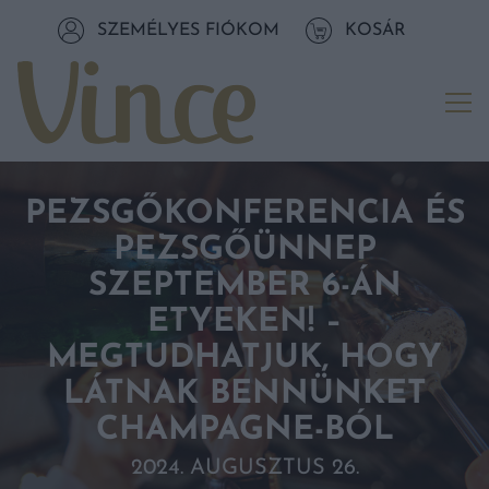
Tovább a navigációhoz
SZEMÉLYES FIÓKOM
KOSÁR
Tovább a tartalomhoz
Me
PEZSGŐKONFERENCIA ÉS
PEZSGŐÜNNEP
SZEPTEMBER 6-ÁN
ETYEKEN! –
MEGTUDHATJUK, HOGY
LÁTNAK BENNÜNKET
CHAMPAGNE-BÓL
2024. AUGUSZTUS 26.