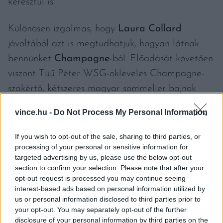
keresztül is.
Különösen izgalmas, hogy
Laura Collard
jóvoltából azt is megtudhatjuk, hogyan látnak
bennünket
Champagne
-ból. Előadását követően
viszont Tüű Péter WSG-okleveles Champagne-
szakértő, kétszeres magyar sommelier bajnok
vezetésével megkóstolhatunk „kinti” eredetvédett
vince.hu -
Do Not Process My Personal Information
pezsgőstílusokat.
If you wish to opt-out of the sale, sharing to third parties, or
Persze nem marad el a sokak szerint
processing of your personal or sensitive information for
targeted advertising by us, please use the below opt-out
legizgalmasabb rész az interaktív kerekasztal-
section to confirm your selection. Please note that after your
beszélgetés sem. Érdemes lesz bekapcsolódni
opt-out request is processed you may continue seeing
interest-based ads based on personal information utilized by
Hernyák Tamás
(Hernyák Birtok),
Lippai
us or personal information disclosed to third parties prior to
Mihály
(Virtu Étterem),
Dr. Molnár
your opt-out. You may separately opt-out of the further
Péter
(Tokaji Borvidék Hegyközségi Tanácsa) és
disclosure of your personal information by third parties on the