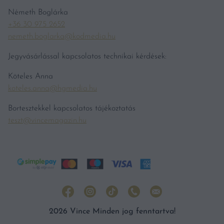
Németh Boglárka
+36 30 975 2652
nemeth.boglarka@kodmedia.hu
Jegyvásárlással kapcsolatos technikai kérdések:
Köteles Anna
koteles.anna@hgmedia.hu
Bortesztekkel kapcsolatos tájékoztatás
teszt@vincemagazin.hu
2026 Vince Minden jog fenntartva!