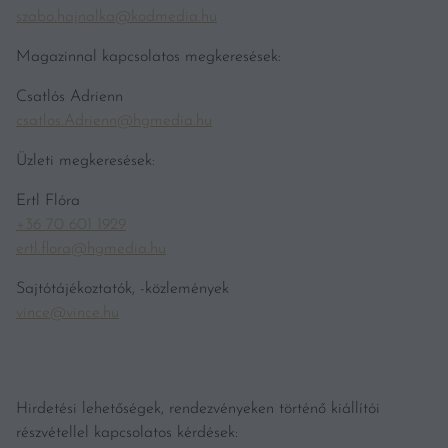
szabo.hajnalka@kodmedia.hu
Magazinnal kapcsolatos megkeresések:
Csatlós Adrienn
csatlos.Adrienn@hgmedia.hu
Üzleti megkeresések:
Ertl Flóra
+36 70 601 1929
ertl.flora@hgmedia.hu
Sajtótájékoztatók, -közlemények
vince@vince.hu
Hirdetési lehetőségek, rendezvényeken történő kiállítói
részvétellel kapcsolatos kérdések: