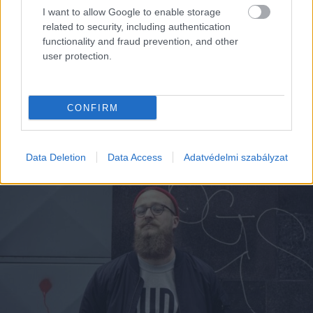
I want to allow Google to enable storage
related to security, including authentication
functionality and fraud prevention, and other
user protection.
CONFIRM
EZEK IS ÉRDEKELHETNEK
Data Deletion
Data Access
Adatvédelmi szabályzat
Falatok