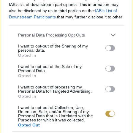
IAB’s list of downstream participants. This information may
Rozsnyói Krisztián
(Fine Brands Company)
also be disclosed by us to third parties on the
IAB’s List of
magyar eredetvédett pezsgők jövőjét kutató
Downstream Participants
that may further disclose it to other
third parties.
vitájába.
Please note that this website/app uses one or more Google
Personal Data Processing Opt Outs
services and may gather and store information including but
Az esemény legszebb része pedig vitathatatlanul
not limited to your visit or usage behaviour. You may click to
I want to opt-out of the Sharing of my
a Budapest szőlőskertjében, az etyeki szőlős
personal data.
grant or deny consent to Google and its third-party tags to
Opted In
környezetben tartott fantasztikus kóstolókat
use your data for below specified purposes in below Google
consent section.
I want to opt-out of the Sale of my
ígérő
Pezsgőünnep és Open Bar.
Az érdeklődők
Personal Data.
Opted In
számos jegytípus közül választhatnak
, érdemes
lecsapni az utolsó helyekre! A részletes program
I want to opt-out of processing my
Personal Data for Targeted Advertising.
a
konferencia weblapján
böngészhető.
Opted In
I want to opt-out of Collection, Use,
A szervezők a programváltoztatás jogát
Retention, Sale, and/or Sharing of my
Personal Data that Is Unrelated with the
fenntartják!
Purposes for which it was collected.
Opted Out