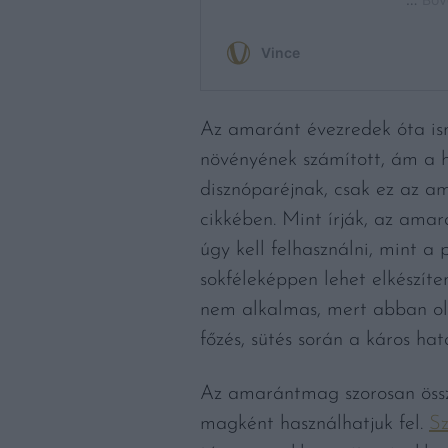
Az amaránt évezredek óta ism
növényének számított, ám a h
disznóparéjnak, csak ez az 
cikkében. Mint írják, az amar
úgy kell felhasználni, mint 
sokféleképpen lehet elkészít
nem alkalmas, mert abban oly
főzés, sütés során a káros hat
Az amarántmag szorosan össz
magként használhatjuk fel.
Sz