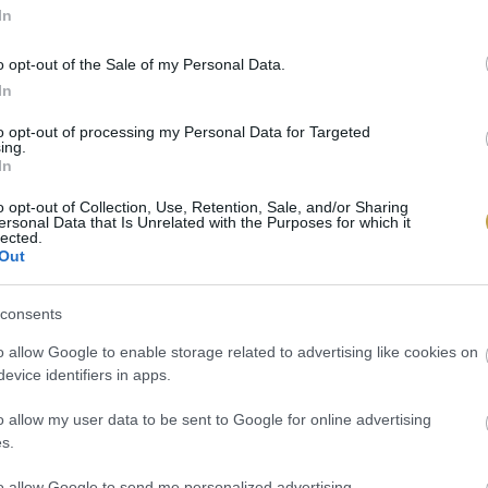
In
o opt-out of the Sale of my Personal Data.
In
to opt-out of processing my Personal Data for Targeted
ing.
In
o opt-out of Collection, Use, Retention, Sale, and/or Sharing
/ Pexels
ersonal Data that Is Unrelated with the Purposes for which it
lected.
Out
consents
o allow Google to enable storage related to advertising like cookies on
evice identifiers in apps.
o allow my user data to be sent to Google for online advertising
s.
to allow Google to send me personalized advertising.