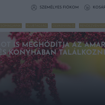
SZEMÉLYES FIÓKOM
KOSÁ
CSOMAGJAINK
KLUBTAGSÁG
OLVASNIVALÓ
RENDEZVÉNYEI
T IS MEGHÓDÍTJA AZ AMAR
ÉS KONYHÁBAN TALÁLKOZNI