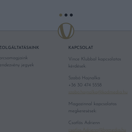
ZOLGÁLTATÁSAINK
KAPCSOLAT
orcsomagjaink
Vince Klubbal kapcsolatos
endezvény jegyek
kérdések:
Szabó Hajnalka
+36 30 474 5558
szabo.hajnalka@kodmedia.hu
Magazinnal kapcsolatos
megkeresések:
Csatlós Adrienn
csatlos.Adrienn@hgmedia.hu