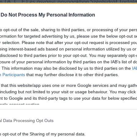
 (A, C, E) és ásványi anyagokban.Szénhidrát tartal
san bomlik le, az amaránt tartalmú étkezés kiválóan 
-
Do Not Process My Personal Information
t, hajtásait, spenótszerűen használhatjuk fel. Magjából
ölve, pattogatott kukoricához hasonló, ízletes csemegé
to opt-out of the sale, sharing to third parties, or processing of your per
formation for targeted advertising by us, please use the below opt-out s
 mag, de kalácsot és még üdítőitalt is készítenek belő
r selection. Please note that after your opt-out request is processed y
ejnek is. Fehérje dús zöldje és magja kiváló takarmán
eing interest-based ads based on personal information utilized by us or
disclosed to third parties prior to your opt-out. You may separately opt-
 helyre, fészkekbe. Háttér-, szegély-, csoportos és p
losure of your personal information by third parties on the IAB’s list of
ertrészek elkülönítésére is.
. This information may also be disclosed by us to third parties on the
IA
Participants
that may further disclose it to other third parties.
 that this website/app uses one or more Google services and may gath
including but not limited to your visit or usage behaviour. You may click 
 to Google and its third-party tags to use your data for below specifi
ogle consent section.
l Data Processing Opt Outs
o opt-out of the Sharing of my personal data.