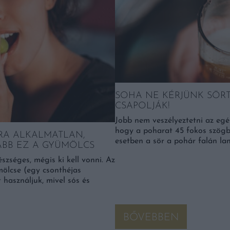
SOHA NE KÉRJÜNK SÖRT
CSAPOLJÁK!
Jobb nem veszélyeztetni az egé
hogy a poharat 45 fokos szögbe
SRA ALKALMATLAN,
esetben a sör a pohár falán lan
BB EZ A GYÜMÖLCS
szséges, mégis ki kell vonni. Az
mölcse (egy csonthéjas
használjuk, mivel sós és
BŐVEBBEN