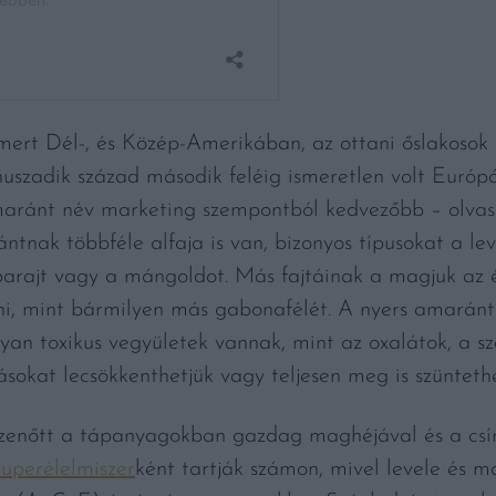
ert Dél-, és Közép-Amerikában, az ottani őslakosok 
uszadik század második feléig ismeretlen volt Európ
amaránt név marketing szempontból kedvezőbb – olva
ántnak többféle alfaja is van, bizonyos típusokat a le
a parajt vagy a mángoldot. Más fajtáinak a magjuk az
eni, mint bármilyen más gabonafélét. A nyers amará
an toxikus vegyületek vannak, mint az oxalátok, a sz
ásokat lecsökkenthetjük vagy teljesen meg is szüntethe
enőtt a tápanyagokban gazdag maghéjával és a csíráv
uperélelmiszer
ként tartják számon, mivel levele és m