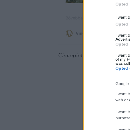
Opted 
I want t
Opted 
I want 
Advertis
Opted 
Címlapfotó:
Paige Thompson
I want t
of my P
was col
Opted 
Google 
I want t
web or d
I want t
purpose
I want 