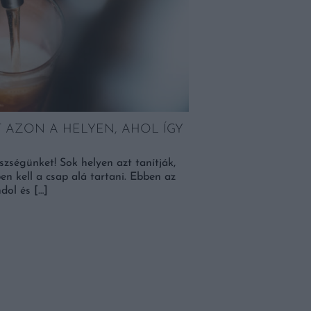
10 ÍNYCSIKLANDÓ
NOVEMBERRE
10 gasztronómiai progr
libaételekből, a disznóto
 AZON A HELYEN, AHOL ÍGY
szségünket! Sok helyen azt tanítják,
n kell a csap alá tartani. Ebben az
dol és […]
BŐVEBBEN