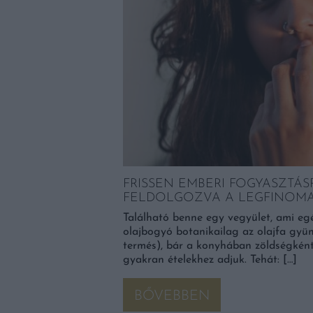
N KÉSZÜLŐ SAJTOT
FRISSEN EMBERI FOGYASZTÁ
ÁNAK!
FELDOLGOZVA A LEGFINOMA
előzve végzett az élen a
Található benne egy vegyület, ami egé
yeki Kecskesajt
olajbogyó botanikailag az olajfa gyü
méke Európa legjobb
termés), bár a konyhában zöldségként 
gyakran ételekhez adjuk. Tehát: […]
BŐVEBBEN