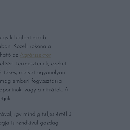
egyik legfontosabb
ában. Közeli rokona a
sható az
Agrárszektor
veléért termesztenek, ezeket
 értékes, melyet ugyanolyan
ntmag emberi fogyasztásra
aponinok, vagy a nitrátok. A
tjük.
al, így mindig teljes értékű
agja is rendkívül gazdag