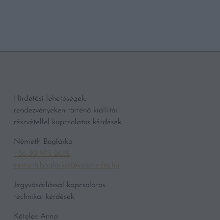
Hirdetési lehetőségek,
rendezvényeken történő kiállítói
részvétellel kapcsolatos kérdések:
Németh Boglárka
+36 30 975 2652
nemeth.boglarka@kodmedia.hu
Jegyvásárlással kapcsolatos
technikai kérdések:
Köteles Anna