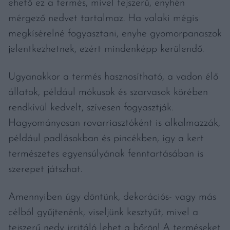
ehető ez a termés, mivel tejszerű, enyhén
mérgező nedvet tartalmaz. Ha valaki mégis
megkísérelné fogyasztani, enyhe gyomorpanaszok
jelentkezhetnek, ezért mindenképp kerülendő.
Ugyanakkor a termés hasznosítható, a vadon élő
állatok, például mókusok és szarvasok körében
rendkívül kedvelt, szívesen fogyasztják.
Hagyományosan rovarriasztóként is alkalmazzák,
például padlásokban és pincékben, így a kert
természetes egyensúlyának fenntartásában is
szerepet játszhat.
Amennyiben úgy döntünk, dekorációs- vagy más
célból gyűjtenénk, viseljünk kesztyűt, mivel a
tejszerű nedv irritáló lehet a bőrön! A terméseket