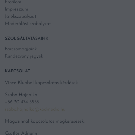
Profilom
Impresszum
Játékszabályzat
Moderálási szabályzat
SZOLGÁLTATÁSAINK
Borcsomagjaink
Rendezvény jegyek
KAPCSOLAT
Vince Klubbal kapcsolatos kérdések:
Szabó Hajnalka
+36 30 474 5558
szabo.hajnalka@kodmedia.hu
Magazinnal kapcsolatos megkeresések:
Csatlós Adrienn