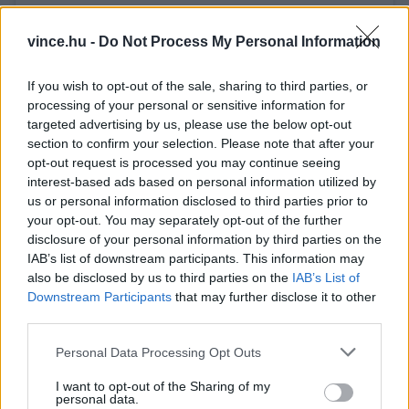
A bejegyzés megtekintése az Instagramon
vince.hu -
Do Not Process My Personal Information
If you wish to opt-out of the sale, sharing to third parties, or
processing of your personal or sensitive information for
targeted advertising by us, please use the below opt-out
section to confirm your selection. Please note that after your
opt-out request is processed you may continue seeing
interest-based ads based on personal information utilized by
us or personal information disclosed to third parties prior to
your opt-out. You may separately opt-out of the further
Martha Stewart (@marthastewart48) által megosztott bejegyzés
disclosure of your personal information by third parties on the
IAB’s list of downstream participants. This information may
Alternatív megoldásként a gyümölcsöket a
also be disclosed by us to third parties on the
IAB’s List of
kertben vagy a farmon a vadon élő állatoknak is
Downstream Participants
that may further disclose it to other
third parties.
kihelyezhetjük, hiszen sok faj szívesen fogyasztja,
Please note that this website/app uses one or more Google
így a termés hasznos szerepet kap
Personal Data Processing Opt Outs
services and may gather and store information including but
az ökoszisztémában. Mindig ügyeljünk arra, hogy
not limited to your visit or usage behaviour. You may click to
I want to opt-out of the Sharing of my
personal data.
a gyűjtés ne károsítsa a fákat, és hagyjon
grant or deny consent to Google and its third-party tags to