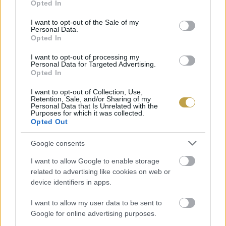
Opted In
use your data for below specified purposes in below Google
elegendő termést a természetben, hogy a helyi
consent section.
I want to opt-out of the Sale of my
állatok is részesüljenek az előnyökből!
Personal Data.
Opted In
Az impozáns megjelenésű fa, amely kemény,
I want to opt-out of processing my
Personal Data for Targeted Advertising.
tartós fájával és sűrű lombjával
Opted In
már önmagában értéket ad a
I want to opt-out of Collection, Use,
Retention, Sale, and/or Sharing of my
kertnek. Ültetésével természetes sövényt
Personal Data that Is Unrelated with the
Purposes for which it was collected.
hozhatunk létre, amivel hatékonyan védhetjük a
Opted Out
területet a szél és a betolakodó állatok ellen.
Google consents
Tövisei miatt ritkán igényel extra védelmet, így
I want to allow Google to enable storage
related to advertising like cookies on web or
alacsony karbantartással járó, hosszú távú
device identifiers in apps.
megoldást kínál. Emellett gyors növekedése és
I want to allow my user data to be sent to
ellenálló természete révén ideális választás a
Google for online advertising purposes.
változatos éghajlati körülményekhez. Könnyen