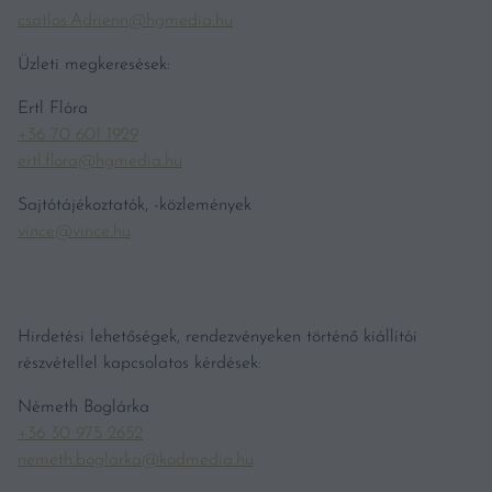
csatlos.Adrienn@hgmedia.hu
Üzleti megkeresések:
Ertl Flóra
+36 70 601 1929
ertl.flora@hgmedia.hu
Sajtótájékoztatók, -közlemények
vince@vince.hu
Hirdetési lehetőségek, rendezvényeken történő kiállítói
részvétellel kapcsolatos kérdések:
Németh Boglárka
+36 30 975 2652
nemeth.boglarka@kodmedia.hu