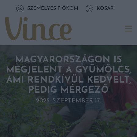
Tovább a navigációhoz
SZEMÉLYES FIÓKOM
KOSÁR
Tovább a tartalomhoz
Me
MAGYARORSZÁGON IS
MEGJELENT A GYÜMÖLCS,
AMI RENDKÍVÜL KEDVELT,
PEDIG MÉRGEZŐ
2025. SZEPTEMBER 17.