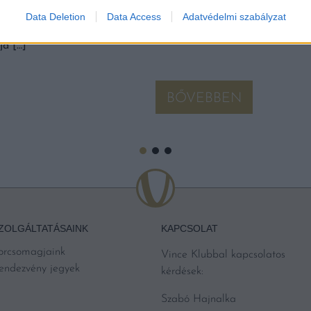
KEDVENC ITALUNKBÓL 
ak fő tulajdonosa, a
Data Deletion
Data Access
Adatvédelmi szabályzat
vány a 35. jubileumi fesztivál
Turbózzuk fel a bejáratott házi
erületet tervez átadni Kapolcs
trükkel. Garantáltan csodát fog
ja […]
BŐVEBBEN
ZOLGÁLTATÁSAINK
KAPCSOLAT
orcsomagjaink
Vince Klubbal kapcsolatos
endezvény jegyek
kérdések:
Szabó Hajnalka