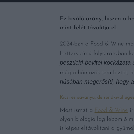
Ez kiváló arány, hiszen a 
mint felét távolítja el.
2024-ben a Food & Wine már
Letters című folyóiratában k
peszticid-bevitel kockázata
még a hámozás sem biztos, h
húsában megerősíti, hogy a
Kicsi és savanyú, de rendkívül eg
Most ismét a
Food & Wine
ír
olyan biológiailag lebomló m
is képes eltávolítani a gyümöl