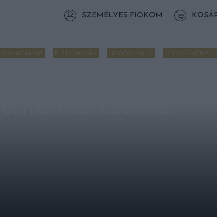
SZEMÉLYES FIÓKOM
KOSÁ
CSOMAGJAINK
KLUBTAGSÁG
OLVASNIVALÓ
RENDEZVÉNYEI
RÜL ÉS A PERMETSZER 96 SZ
 BOLTI GYÜMÖLCSÖKRŐL