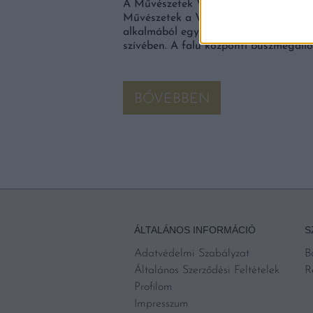
T!
A Művészetek Völgye Fesztivál és ann
Művészetek a Vidékfejlesztésért Alapít
mok Gyűjteményében
alkalmából egy teljesen megújult közt
l 100-ra emelkedett. Új
szívében. A falu központi buszmegálló
űjteménye és a Magyar
került a […]
BŐVEBBEN
ÁLTALÁNOS INFORMÁCIÓ
S
Adatvédelmi Szabályzat
B
Általános Szerződési Feltételek
R
Profilom
Impresszum