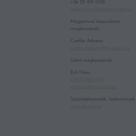
+36 30 474 5558
szabo.hajnalka@kodmedia.hu
Magazinnal kapcsolatos
megkeresések:
Csatlós Adrienn
csatlos.Adrienn@hgmedia.hu
Üzleti megkeresések:
Ertl Flóra
+36 70 601 1929
ertl.flora@hgmedia.hu
Sajtótájékoztatók, -közlemények
vince@vince.hu