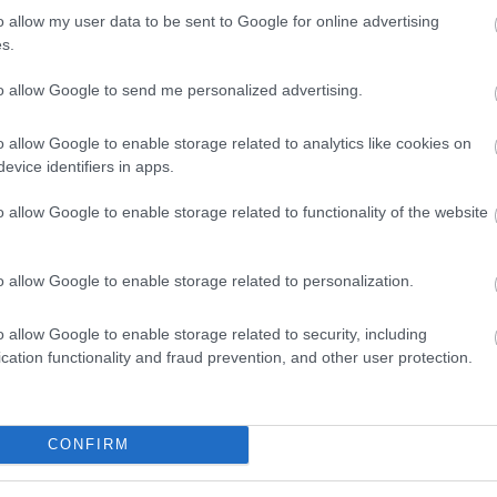
o allow my user data to be sent to Google for online advertising
s.
to allow Google to send me personalized advertising.
o allow Google to enable storage related to analytics like cookies on
evice identifiers in apps.
o allow Google to enable storage related to functionality of the website
o allow Google to enable storage related to personalization.
o allow Google to enable storage related to security, including
cation functionality and fraud prevention, and other user protection.
K
CONFIRM
RS MŰVÉSZET A 35.
Falatok
A LEGFINOMABB HÁZI KE