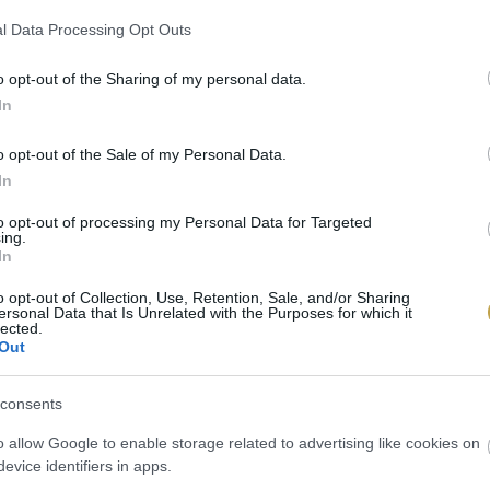
l Data Processing Opt Outs
k olcsó és könnyen előállítható (almánként körülbelül „
t), így ipari méretekben is jól alkalmazható. Most azo
o opt-out of the Sharing of my personal data.
mekben való felhasználásra. Ugyanakkor nem zárják ki
In
etta” – megalkotását sem.
o opt-out of the Sale of my Personal Data.
In
ak víz kell hozzá
to opt-out of processing my Personal Data for Targeted
 Unsplash
ing.
In
o opt-out of Collection, Use, Retention, Sale, and/or Sharing
ersonal Data that Is Unrelated with the Purposes for which it
lected.
Out
consents
o allow Google to enable storage related to advertising like cookies on
evice identifiers in apps.