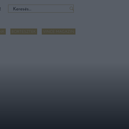
Keresés:
R
NK
BORTESZTEK
VINCE MAGAZIN
ÁZALÉKÁT