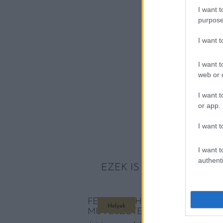
I want t
purpose
I want 
I want t
web or d
I want t
or app.
I want t
I want t
authenti
EZEK IS ÉRDEKELHETNE
FENNTARTHATÓSÁG ÉS KORTÁ
Helyek
MŰVÉSZETEK VÖLGYÉBEN
G EDDIG NEM VOLT