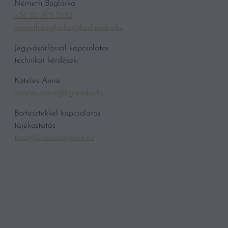
Németh Boglárka
+36 30 975 2652
nemeth.boglarka@kodmedia.hu
Jegyvásárlással kapcsolatos
technikai kérdések:
Köteles Anna
koteles.anna@hgmedia.hu
Bortesztekkel kapcsolatos
tájékoztatás
teszt@vincemagazin.hu