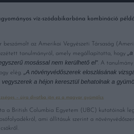
hagyományos víz-szódabikarbóna kombináció péld
 beszámolt az Amerikai Vegyészeti Társaság (Amer
„a
özzétett tanulmányról, amely megállapította, hogy
 egyszerű mosással nem kerülhető el”
. A tanulmány
„A növényvédőszerek eloszlásának vizsgá
ogy elég.
 vegyszerek a héjon keresztül behatolnak a gyümö
észséges – újra divatba jön ez a magyar gyümölcs
ta a British Columbia Egyetem (UBC) kutatóinak legú
osófolyadékról, ami állításuk szerint a növényvédős
csökről.