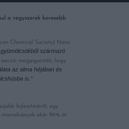
ául a vegyszerek kevesebb
ican Chemical Society) Nano
 gyümölcsökből származó
 szerzői megjegyezték, hogy
lata az alma héjában és
lcshúsba is.”
jabb fejlesztéséről, egy
zer-maradványok akár 96%-át