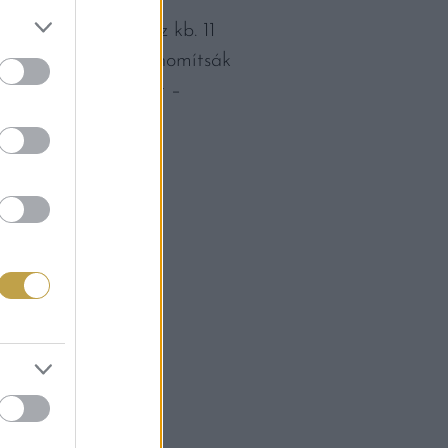
három centtel”, azaz kb. 11
n dolgoznak, hogy finomítsák
 az otthoni változat –