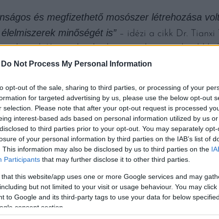
nságos és megfizethető mosószer létrehozása volt,
 élelmiszerek minőségét is”
– idézi a cikk Dr. Tianx
endszerek Karának adjunktusát, a lemosóról publikált
 választaniuk a friss termények fogyasztása és a
-
Do Not Process My Personal Information
to opt-out of the sale, sharing to third parties, or processing of your per
formation for targeted advertising by us, please use the below opt-out s
ban és burgonyában található keményítő, ez vassal, v
r selection. Please note that after your opt-out request is processed y
eing interest-based ads based on personal information utilized by us or
„ragadó
l ki. Ez a kombináció a kutatócsoport szerint
disclosed to third parties prior to your opt-out. You may separately opt-
kötni a növényvédő szereket és leemelni azokat a 
losure of your personal information by third parties on the IAB’s list of
. This information may also be disclosed by us to third parties on the
IA
Participants
that may further disclose it to other third parties.
jön a gyakorlat! A mosószert három, a gyakorlatban 
 that this website/app uses one or more Google services and may gath
telték, „valós koncentrációk” mellett. Úgy találták, 
including but not limited to your visit or usage behaviour. You may click 
volította. Összehasonlításképpen megjegyezték, hogy 
 to Google and its third-party tags to use your data for below specifi
 kevesebb mint felét távolította el.
ogle consent section.