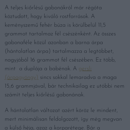
A teljes kiőrlésű gabonákról már régóta
köztudott, hogy kiváló rostforrások. A
keményszemű fehér búza is körülbelül 11,5
grammot tartalmaz fél csészénként. Az összes
gabonaféle közül azonban a barna árpa
(hántolatlan árpa) tartalmazza a legtöbbet,
nagyjából 16 grammot fél csészében. Ez több,
mint a duplája a babénak. A
gersli
(árpagyöngy)
sincs sokkal lemaradva a maga
15,6 grammjával, bár technikailag ez utóbbi nem
számít teljes kiőrlésű gabonának.
A hántolatlan változat azért köröz le mindent,
mert minimálisan feldolgozott, így még megvan
a külső héja, azaz a korparétege. Bár a