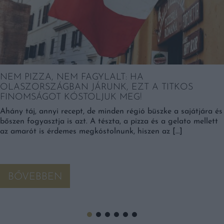
NEM PIZZA, NEM FAGYLALT: HA
OLASZORSZÁGBAN JÁRUNK, EZT A TITKOS
FINOMSÁGOT KÓSTOLJUK MEG!
Ahány táj, annyi recept, de minden régió büszke a sajátjára és
bőszen fogyasztja is azt. A tészta, a pizza és a gelato mellett
az amarót is érdemes megkóstolnunk, hiszen az […]
BŐVEBBEN