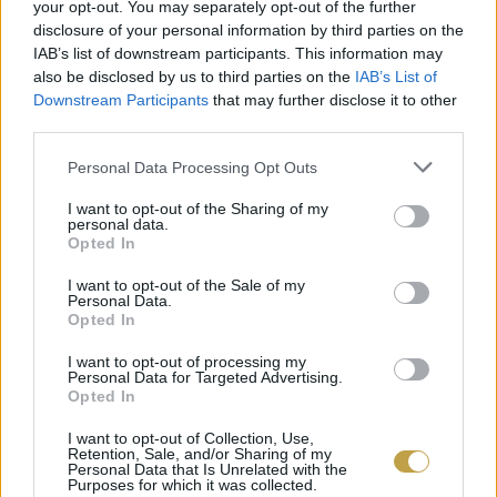
your opt-out. You may separately opt-out of the further
fehér rizs, azzal a különbséggel, hogy több vízre
disclosure of your personal information by third parties on the
és hosszabb főzési időre van szüksége.
IAB’s list of downstream participants. This information may
also be disclosed by us to third parties on the
IAB’s List of
Downstream Participants
that may further disclose it to other
Essen szó végül az említett „olcsóságról”: míg a
third parties.
hántolatlan árpa kilogrammonkénti ára 600 és
Please note that this website/app uses one or more Google
Personal Data Processing Opt Outs
1300 Ft között mozog, addig a száraz feketebab
services and may gather and store information including but
not limited to your visit or usage behaviour. You may click to
I want to opt-out of the Sharing of my
értz 1600 és 3200 Ft közötti összeget kérnek el.
personal data.
grant or deny consent to Google and its third-party tags to
Opted In
use your data for below specified purposes in below Google
consent section.
I want to opt-out of the Sale of my
Personal Data.
Opted In
I want to opt-out of processing my
Personal Data for Targeted Advertising.
Opted In
I want to opt-out of Collection, Use,
Retention, Sale, and/or Sharing of my
Personal Data that Is Unrelated with the
Purposes for which it was collected.