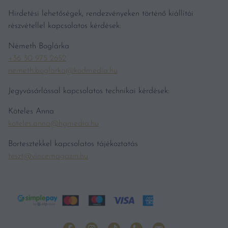
Hirdetési lehetőségek, rendezvényeken történő kiállítói
részvétellel kapcsolatos kérdések:
Németh Boglárka
+36 30 975 2652
nemeth.boglarka@kodmedia.hu
Jegyvásárlással kapcsolatos technikai kérdések:
Köteles Anna
koteles.anna@hgmedia.hu
Bortesztekkel kapcsolatos tájékoztatás
teszt@vincemagazin.hu