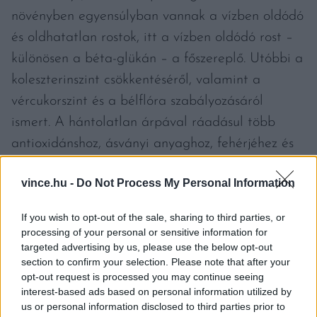
növényben egyensúlyban vannak a vízben oldódó
és oldhatatlan rostok, itt a vízben oldódó rost –
különösen a béta-glükán – a főszereplő. Utóbbi a
koleszterinszint csökkentéséről, valamint a
vércukorszint és a bélflóra szabályozásáról
ismert. A hántolatlan árpával ráadásul több
antioxidánshoz, ásványi anyaghoz, fehérjéhez és
vitaminhoz juthatunk, mint a fekete babbal. Csak
vince.hu -
Do Not Process My Personal Information
hogy néhányat említsünk: 30,5 milligramm
kalciumot, 122,5 milligramm magnéziumot, 416
If you wish to opt-out of the sale, sharing to third parties, or
milligramm káliumot és 11,5 gramm fehérjét
processing of your personal or sensitive information for
targeted advertising by us, please use the below opt-out
tartalmaz.
section to confirm your selection. Please note that after your
opt-out request is processed you may continue seeing
Általánosságban elmondható, hogy a
interest-based ads based on personal information utilized by
us or personal information disclosed to third parties prior to
hántolatlan árpa ugyanúgy készíthető el, mint a