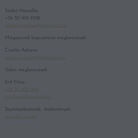
Szabó Hajnalka
+36 30 474 5558
szabo.hajnalka@kodmedia.hu
Magazinnal kapcsolatos megkeresések:
Csatlós Adrienn
csatlos.Adrienn@hgmedia.hu
Üzleti megkeresések:
Ertl Flóra
+36 70 601 1929
ertl.flora@hgmedia.hu
Sajtótájékoztatók, -közlemények
vince@vince.hu