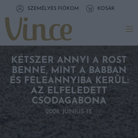
Tovább a navigációhoz
SZEMÉLYES FIÓKOM
KOSÁR
Tovább a tartalomhoz
Me
KÉTSZER ANNYI A ROST
BENNE, MINT A BABBAN
ÉS FELEANNYIBA KERÜL:
AZ ELFELEDETT
CSODAGABONA
2026. JÚNIUS 13.