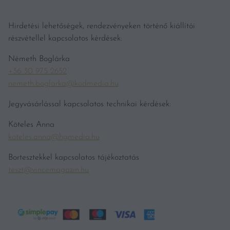
Hirdetési lehetőségek, rendezvényeken történő kiállítói
részvétellel kapcsolatos kérdések:
Németh Boglárka
+36 30 975 2652
nemeth.boglarka@kodmedia.hu
Jegyvásárlással kapcsolatos technikai kérdések:
Köteles Anna
koteles.anna@hgmedia.hu
Bortesztekkel kapcsolatos tájékoztatás
teszt@vincemagazin.hu