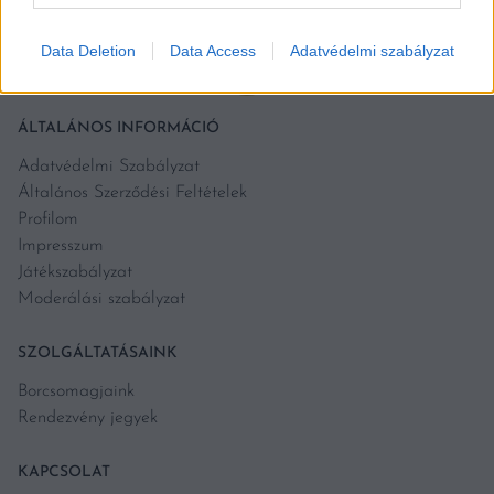
Data Deletion
Data Access
Adatvédelmi szabályzat
ÁLTALÁNOS INFORMÁCIÓ
Adatvédelmi Szabályzat
Általános Szerződési Feltételek
Profilom
Impresszum
Játékszabályzat
Moderálási szabályzat
SZOLGÁLTATÁSAINK
Borcsomagjaink
Rendezvény jegyek
KAPCSOLAT