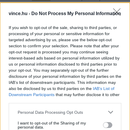
A 68 ezer szeletet rászorulóknak osztották szét.
vince.hu -
Do Not Process My Personal Information
A legnagyobb pizza tehát Los Angelesben
If you wish to opt-out of the sale, sharing to third parties, or
készült,
az egyik legjobb
viszont – a világ egyik
processing of your personal or sensitive information for
legnagyobb, utazókat, turistákat segítő oldala
targeted advertising by us, please use the below opt-out
section to confirm your selection. Please note that after your
szerint – Budapesten.
opt-out request is processed you may continue seeing
interest-based ads based on personal information utilized by
Címlapfotó:
Catia Climovich
/ Unsplash
us or personal information disclosed to third parties prior to
your opt-out. You may separately opt-out of the further
disclosure of your personal information by third parties on the
IAB’s list of downstream participants. This information may
also be disclosed by us to third parties on the
IAB’s List of
Downstream Participants
that may further disclose it to other
third parties.
Please note that this website/app uses one or more Google
Personal Data Processing Opt Outs
services and may gather and store information including but
not limited to your visit or usage behaviour. You may click to
I want to opt-out of the Sharing of my
personal data.
grant or deny consent to Google and its third-party tags to