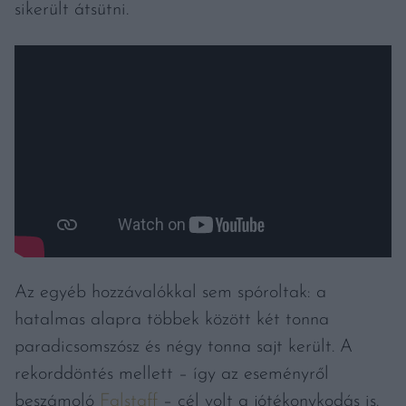
sikerült átsütni.
Az egyéb hozzávalókkal sem spóroltak: a
hatalmas alapra többek között két tonna
paradicsomszósz és négy tonna sajt került. A
rekorddöntés mellett – így az eseményről
beszámoló
Falstaff
– cél volt a jótékonykodás is.