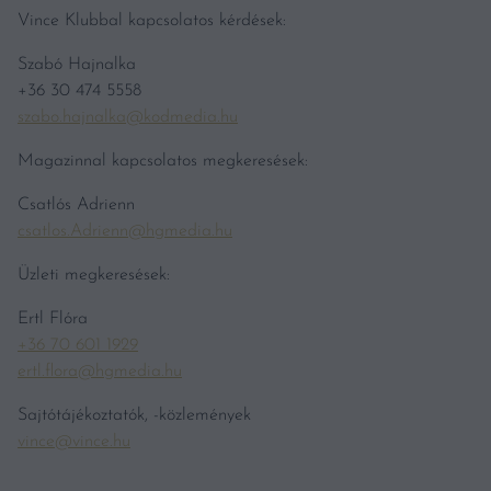
Vince Klubbal kapcsolatos kérdések:
Szabó Hajnalka
+36 30 474 5558
szabo.hajnalka@kodmedia.hu
Magazinnal kapcsolatos megkeresések:
Csatlós Adrienn
csatlos.Adrienn@hgmedia.hu
Üzleti megkeresések:
Ertl Flóra
+36 70 601 1929
ertl.flora@hgmedia.hu
Sajtótájékoztatók, -közlemények
vince@vince.hu