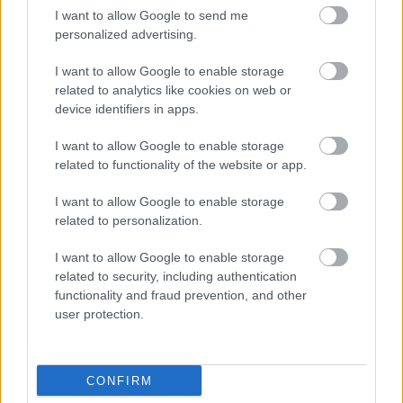
I want to allow Google to send me
personalized advertising.
I want to allow Google to enable storage
related to analytics like cookies on web or
device identifiers in apps.
A TURISTAMENTES HORVÁT VÁROS, AMI EURÓPA
LEGSZEBB TENGERPARTJÁVAL ÉS BORRAL VÁR
I want to allow Google to enable storage
Horvátország az egyik legnépszerűbb úti cél Európában, de
related to functionality of the website or app.
még mindig vannak rejtett, felfedezetlen kincsei.
I want to allow Google to enable storage
related to personalization.
I want to allow Google to enable storage
related to security, including authentication
functionality and fraud prevention, and other
user protection.
BŐVEBBEN
CONFIRM