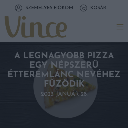
Tovább a navigációhoz
SZEMÉLYES FIÓKOM
KOSÁR
Tovább a tartalomhoz
Me
A LEGNAGYOBB PIZZA
EGY NÉPSZERŰ
ÉTTEREMLÁNC NEVÉHEZ
FŰZŐDIK
2023. JANUÁR 28.