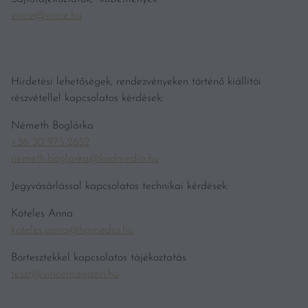
vince@vince.hu
Hirdetési lehetőségek, rendezvényeken történő kiállítói
részvétellel kapcsolatos kérdések:
Németh Boglárka
+36 30 975 2652
nemeth.boglarka@kodmedia.hu
Jegyvásárlással kapcsolatos technikai kérdések:
Köteles Anna
koteles.anna@hgmedia.hu
Bortesztekkel kapcsolatos tájékoztatás
teszt@vincemagazin.hu