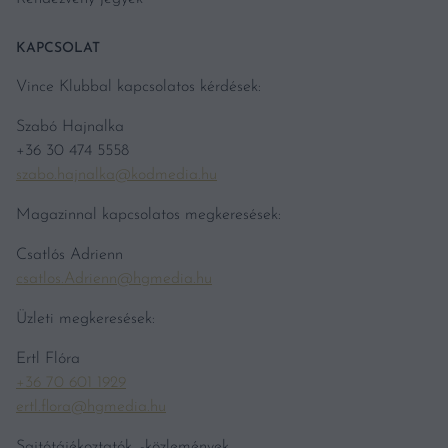
KAPCSOLAT
Vince Klubbal kapcsolatos kérdések:
Szabó Hajnalka
+36 30 474 5558
szabo.hajnalka@kodmedia.hu
Magazinnal kapcsolatos megkeresések:
Csatlós Adrienn
csatlos.Adrienn@hgmedia.hu
Üzleti megkeresések:
Ertl Flóra
+36 70 601 1929
ertl.flora@hgmedia.hu
Sajtótájékoztatók, -közlemények