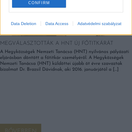
CONFIRM
Data Deletion
Data Access
Adatvédelmi szabályzat
MEGVÁLASZTOTTÁK A HNT ÚJ FŐTITKÁRÁT
A Hegyközségek Nemzeti Tanácsa (HNT) nyilvános pályázati
eljárásban döntött a főtitkár személyéről. A Hegyközségek
Nemzeti Tanácsa (HNT) küldöttei újabb öt évre szavaztak
bizalmat Dr. Brazsil Dávidnak, aki 2016. januárjától a […]
BŐVEBBEN