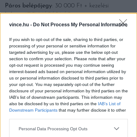
Páros belépőjegy
: 30 000 Ft + kezelési
költség
JEGYVÁSÁRLÁS
vince.hu -
Do Not Process My Personal Information
A belépődíj tartalmazza a borok korlátlan
If you wish to opt-out of the sale, sharing to third parties, or
kóstolását és a kóstoló pohár bérlését. Kóstoljon
processing of your personal or sensitive information for
végig egy jeggyel, több mint 100 ünnepi tételt.
targeted advertising by us, please use the below opt-out
section to confirm your selection. Please note that after your
opt-out request is processed you may continue seeing
interest-based ads based on personal information utilized by
us or personal information disclosed to third parties prior to
your opt-out. You may separately opt-out of the further
disclosure of your personal information by third parties on the
IAB’s list of downstream participants. This information may
also be disclosed by us to third parties on the
IAB’s List of
Downstream Participants
that may further disclose it to other
third parties.
Please note that this website/app uses one or more Google
Personal Data Processing Opt Outs
services and may gather and store information including but