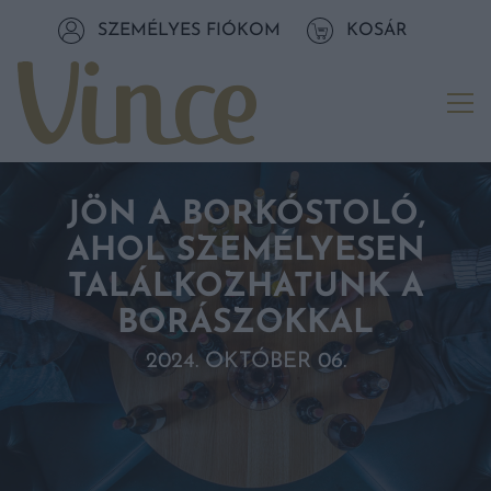
Tovább a navigációhoz
SZEMÉLYES FIÓKOM
KOSÁR
Tovább a tartalomhoz
Me
JÖN A BORKÓSTOLÓ,
AHOL SZEMÉLYESEN
TALÁLKOZHATUNK A
BORÁSZOKKAL
2024. OKTÓBER 06.