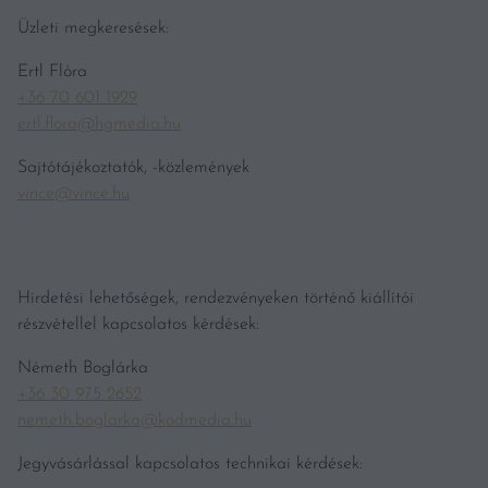
Üzleti megkeresések:
Ertl Flóra
+36 70 601 1929
ertl.flora@hgmedia.hu
Sajtótájékoztatók, -közlemények
vince@vince.hu
Hirdetési lehetőségek, rendezvényeken történő kiállítói
részvétellel kapcsolatos kérdések:
Németh Boglárka
+36 30 975 2652
nemeth.boglarka@kodmedia.hu
Jegyvásárlással kapcsolatos technikai kérdések: