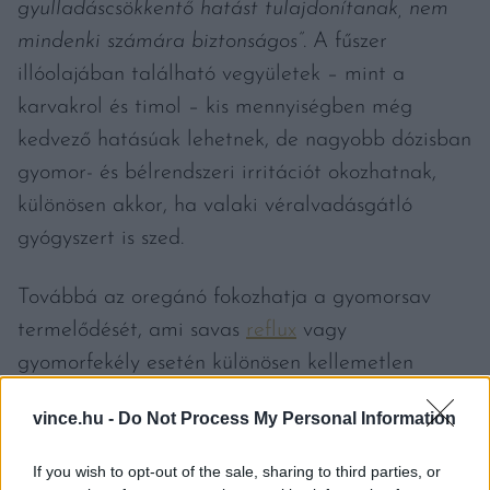
gyulladáscsökkentő hatást tulajdonítanak, nem
mindenki számára biztonságos”
. A fűszer
illóolajában található vegyületek – mint a
karvakrol és timol – kis mennyiségben még
kedvező hatásúak lehetnek, de nagyobb dózisban
gyomor- és bélrendszeri irritációt okozhatnak,
különösen akkor, ha valaki véralvadásgátló
gyógyszert is szed.
Továbbá az oregánó fokozhatja a gyomorsav
termelődését, ami savas
reflux
vagy
gyomorfekély esetén különösen kellemetlen
tüneteket válthat ki. Az érzékeny egyéneknél
vince.hu -
Do Not Process My Personal Information
allergiás reakciók – mint hányinger, szédülés
vagy bőrkiütés – is előfordulhatnak.
If you wish to opt-out of the sale, sharing to third parties, or