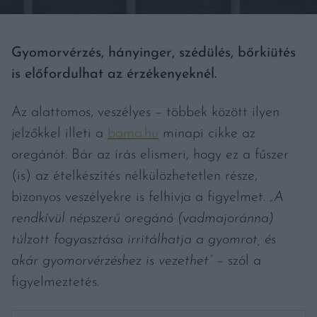
Gyomorvérzés, hányinger, szédülés, bőrkiütés
is előfordulhat az érzékenyeknél.
Az alattomos, veszélyes – többek között ilyen
jelzőkkel illeti a
bama.hu
minapi cikke az
oregánót. Bár az írás elismeri, hogy ez a fűszer
(is) az ételkészítés nélkülözhetetlen része,
bizonyos veszélyekre is felhívja a figyelmet.
„A
rendkívül népszerű oregánó (vadmajoránna)
túlzott fogyasztása irritálhatja a gyomrot, és
akár gyomorvérzéshez is vezethet”
– szól a
figyelmeztetés.