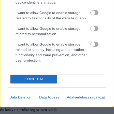
device identifiers in apps.
EZEK IS ÉRDEKELHETNEK
I want to allow Google to enable storage
related to functionality of the website or app.
Magazin
I want to allow Google to enable storage
related to personalization.
I want to allow Google to enable storage
related to security, including authentication
functionality and fraud prevention, and other
user protection.
CONFIRM
Data Deletion
Data Access
Adatvédelmi szabályzat
A RUM RENESZÁNSZÁT ÉLJÜK
A rum bizonyos piaci szegmensekben egyre inkább népszerű
és kedvelt italkategóriává válik.