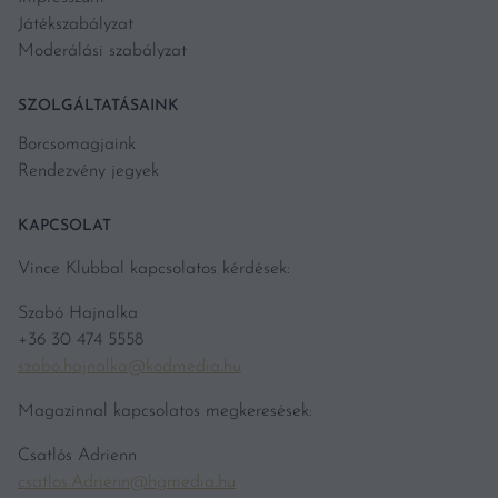
Játékszabályzat
Moderálási szabályzat
SZOLGÁLTATÁSAINK
Borcsomagjaink
Rendezvény jegyek
KAPCSOLAT
Vince Klubbal kapcsolatos kérdések:
Szabó Hajnalka
+36 30 474 5558
szabo.hajnalka@kodmedia.hu
Magazinnal kapcsolatos megkeresések:
Csatlós Adrienn
csatlos.Adrienn@hgmedia.hu