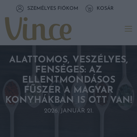
Tovább a navigációhoz
SZEMÉLYES FIÓKOM
KOSÁR
Tovább a tartalomhoz
Me
ALATTOMOS, VESZÉLYES,
FENSÉGES: AZ
ELLENTMONDÁSOS
FŰSZER A MAGYAR
KONYHÁKBAN IS OTT VAN!
2026. JANUÁR 21.