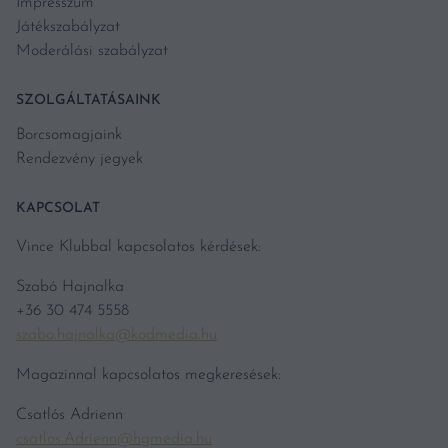
Impresszum
Játékszabályzat
Moderálási szabályzat
SZOLGÁLTATÁSAINK
Borcsomagjaink
Rendezvény jegyek
KAPCSOLAT
Vince Klubbal kapcsolatos kérdések:
Szabó Hajnalka
+36 30 474 5558
szabo.hajnalka@kodmedia.hu
Magazinnal kapcsolatos megkeresések:
Csatlós Adrienn
csatlos.Adrienn@hgmedia.hu