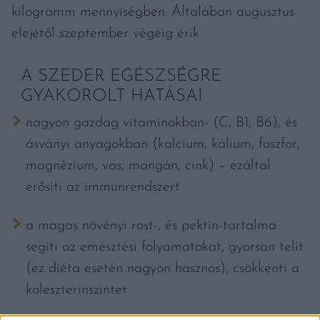
kilogramm mennyiségben. Általában augusztus
elejétől szeptember végéig érik
A SZEDER EGÉSZSÉGRE
GYAKOROLT HATÁSAI
nagyon gazdag vitaminokban- (C, B1, B6), és
ásványi anyagokban (kalcium, kálium, foszfor,
magnézium, vas, mangán, cink) – ezáltal
erősíti az immunrendszert
a magas növényi rost-, és pektin-tartalma
segíti az emésztési folyamatokat, gyorsan telít
(ez diéta esetén nagyon hasznos), csökkenti a
koleszterinszintet