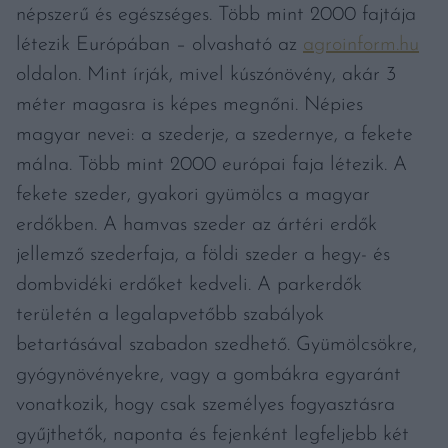
népszerű és egészséges. Több mint 2000 fajtája
létezik Európában – olvasható az
agroinform.hu
oldalon. Mint írják, mivel kúszónövény, akár 3
méter magasra is képes megnőni. Népies
magyar nevei: a szederje, a szedernye, a fekete
málna. Több mint 2000 európai faja létezik. A
fekete szeder, gyakori gyümölcs a magyar
erdőkben. A hamvas szeder az ártéri erdők
jellemző szederfaja, a földi szeder a hegy- és
dombvidéki erdőket kedveli. A parkerdők
területén a legalapvetőbb szabályok
betartásával szabadon szedhető. Gyümölcsökre,
gyógynövényekre, vagy a gombákra egyaránt
vonatkozik, hogy csak személyes fogyasztásra
gyűjthetők, naponta és fejenként legfeljebb két