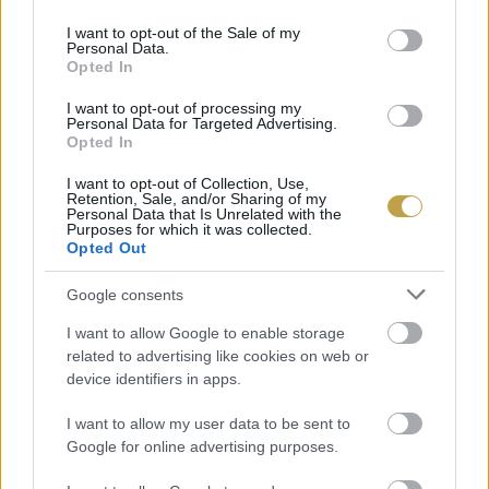
use your data for below specified purposes in below Google
consent section.
I want to opt-out of the Sale of my
kiváló vashiányos anémia kiegészítő kezelésére
Personal Data.
Opted In
gyulladásgátló
I want to opt-out of processing my
Personal Data for Targeted Advertising.
Opted In
véd a csontritkulás ellen
I want to opt-out of Collection, Use,
Retention, Sale, and/or Sharing of my
Personal Data that Is Unrelated with the
A szeder nyersen fogyasztva a leghatásosabb, de
Purposes for which it was collected.
Opted Out
készíthetünk belőle dzsemet, lekvárt, szörpöt,
gyümölcszselét, befőttet is, illetve mélyhűtéssel is
Google consents
eltárolható a téli hónapokra.
I want to allow Google to enable storage
related to advertising like cookies on web or
device identifiers in apps.
I want to allow my user data to be sent to
Google for online advertising purposes.