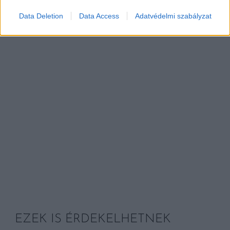
Data Deletion
Data Access
Adatvédelmi szabályzat
EZEK IS ÉRDEKELHETNEK