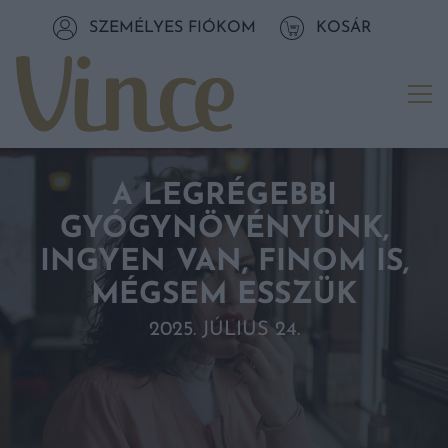
Tovább a navigációhoz
SZEMÉLYES FIÓKOM
KOSÁR
Tovább a tartalomhoz
Me
A LEGRÉGEBBI
GYÓGYNÖVÉNYÜNK,
INGYEN VAN, FINOM IS,
MÉGSEM ESSZÜK
2025. JÚLIUS 24.