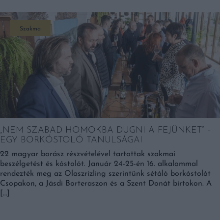
Szakma
„NEM SZABAD HOMOKBA DUGNI A FEJÜNKET” –
EGY BORKÓSTOLÓ TANULSÁGAI
22 magyar borász részvételével tartottak szakmai
beszélgetést és kóstolót. Január 24-25-én 16. alkalommal
rendezték meg az Olaszrizling szerintünk sétáló borkóstolót
Csopakon, a Jásdi Borteraszon és a Szent Donát birtokon. A
[…]