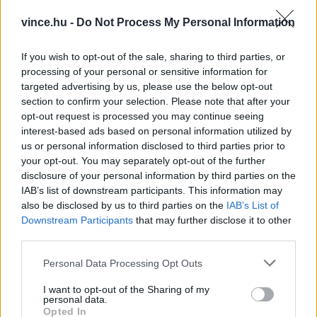
hasmenés kezeléséhez használható, amit a
vince.hu -
Do Not Process My Personal Information
magas
tannin
tartalma magyaráz
If you wish to opt-out of the sale, sharing to third parties, or
védi a hajszálereket
processing of your personal or sensitive information for
targeted advertising by us, please use the below opt-out
section to confirm your selection. Please note that after your
baktériumölő hatása miatt segít a húgyúti
opt-out request is processed you may continue seeing
fertőzések leküzdésében
interest-based ads based on personal information utilized by
us or personal information disclosed to third parties prior to
your opt-out. You may separately opt-out of the further
gyógyítja a köszvényt
disclosure of your personal information by third parties on the
IAB’s list of downstream participants. This information may
magas antocián, és flavonoid- tartalma
also be disclosed by us to third parties on the
IAB’s List of
Downstream Participants
that may further disclose it to other
megakadályozhatja a daganatos
third parties.
megbetegedések kialakulását, lassítja a már
Please note that this website/app uses one or more Google
Personal Data Processing Opt Outs
meglévő sejtburjánzások növekedését
services and may gather and store information including but
not limited to your visit or usage behaviour. You may click to
I want to opt-out of the Sharing of my
personal data.
grant or deny consent to Google and its third-party tags to
csökkenti a vérnyomást
Opted In