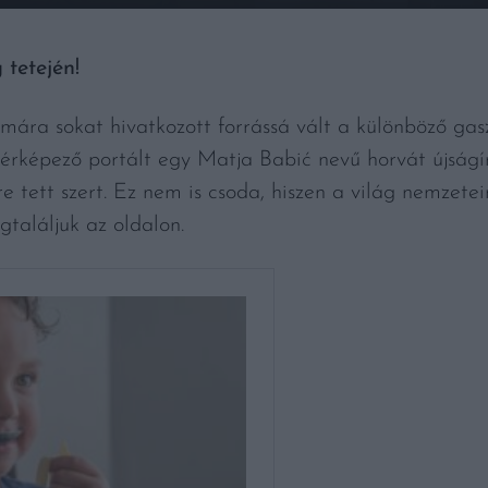
tetején!
ára sokat hivatkozott forrássá vált a különböző gas
ltérképező portált egy Matja Babić nevű horvát újságí
 tett szert. Ez nem is csoda, hiszen a világ nemzetein
találjuk az oldalon.