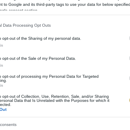
 to Google and its third-party tags to use your data for below specifi
ogle consent section.
l Data Processing Opt Outs
ISZALÁMI
o opt-out of the Sharing of my personal data.
In
yományosan a hidegebb hónapokban készült. A télisza
 sertéshús és
zsír
adja, a keveréket fűszerekkel – példá
o opt-out of the Sale of my Personal Data.
 ízesítik. A Duna-menti, párás érlelési környezet külö
In
ületén kialakuló nemespenész fehéres-szürkés bevonata
to opt-out of processing my Personal Data for Targeted
ing.
erkezet jellegzetesen márványozott, a hús és zsír egye
In
o opt-out of Collection, Use, Retention, Sale, and/or Sharing
nyhén édeskés, mégis karakteres. Állaga krémesebb, m
ersonal Data that Is Unrelated with the Purposes for which it
lected.
ó szájérzetet eredményez. Ma is prémium exporttermé
Out
consents