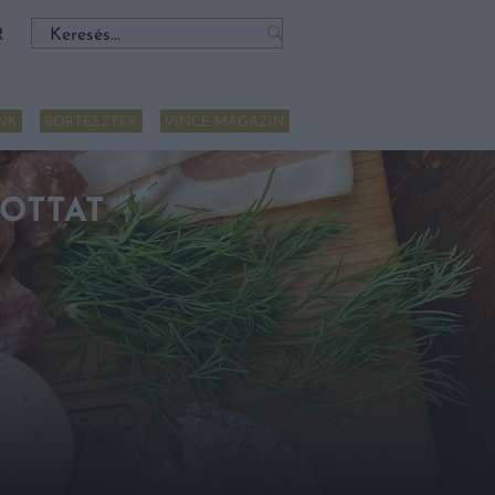
Keresés:
R
NK
BORTESZTEK
VINCE MAGAZIN
OTTAT