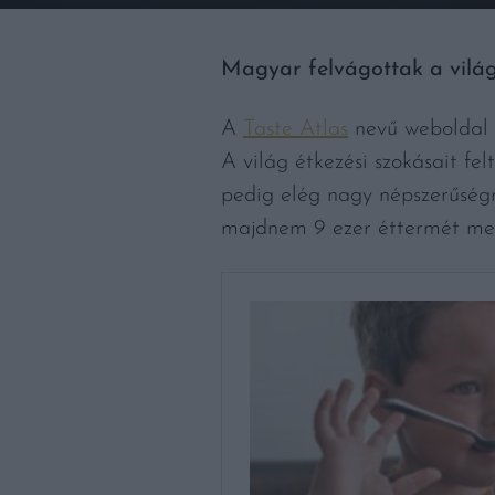
Magyar felvágottak a világ 
A
Taste Atlas
nevű weboldal m
A világ étkezési szokásait fe
pedig elég nagy népszerűségre
majdnem 9 ezer éttermét meg