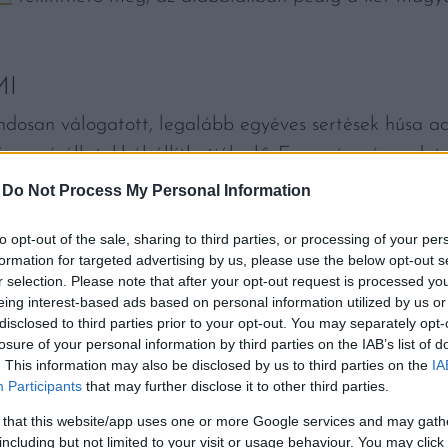
MI
ndosan válogatott, legalább egyéves sertések húsa a
mazó állatokból állíthatják elő. Ez a szigorú erede
 hagyományokhoz való hűséget.
-
Do Not Process My Personal Information
ntosabb sajátossága a lassú, legalább 90 napig tartó,
to opt-out of the sale, sharing to third parties, or processing of your per
formation for targeted advertising by us, please use the below opt-out s
alom, a hőmérséklet és a levegőben jelen lévő termés
r selection. Please note that after your opt-out request is processed y
lámi külső burka nemespenésszel vonódjon be. Ez a p
eing interest-based ads based on personal information utilized by us or
disclosed to third parties prior to your opt-out. You may separately opt-
k legfontosabb jelzője.
losure of your personal information by third parties on the IAB’s list of
. This information may also be disclosed by us to third parties on the
IA
 komplex, a sertéshús természetes édessége és a fűszer
Participants
that may further disclose it to other third parties.
nt a szalámit vékonyra szeletelve, önmagában vagy fr
 that this website/app uses one or more Google services and may gath
including but not limited to your visit or usage behaviour. You may click 