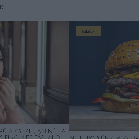
K
Falatok
RŰ A CSERJE, AMINÉL A
S FINOM ÉS TÁPLÁLÓ
NE LEPŐDJÜNK MEG, H