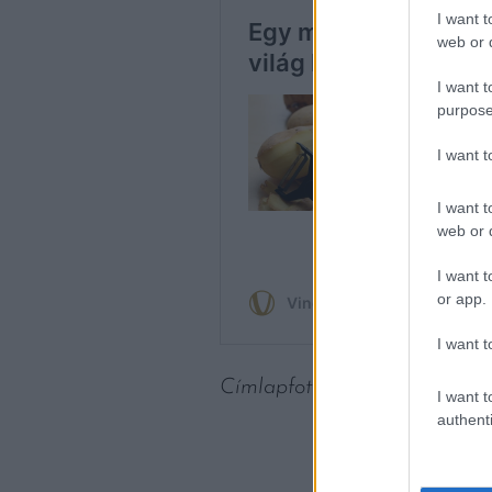
I want t
web or d
I want t
purpose
I want 
I want t
web or d
I want t
or app.
I want t
Címlapfotó:
Mike Houser
/ U
I want t
authenti