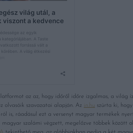
latformot az az, hogy időről időre izgalmas, a világ 
az olvasóik szavazatai alapján. Az
in.hu
szúrta ki, hogy 
iról is, ráadásul ezt a versenyt magyar termékek nye
t magyar szalámi végzett, megelőzve többek között ol
VA
tekinthető meg, az alábbiakban pedig a két magyar