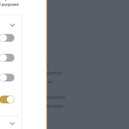
ed purposes
lámi alapját
ul fehér borssal,
nleges hatással van a
 a lassú érlelési folyamat
nletes eloszlású benne.
int sok más száraz szalámié,
k, a magyar élelmiszeripar