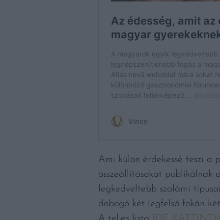
Ami külön érdekessé teszi a p
összeállításokat publikálnak 
legkedveltebb szalámi típusa
dobogó két legfelső fokán ké
A teljes lista
IDE KATTINT