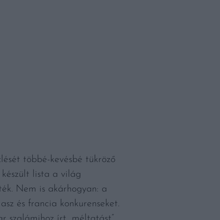
ízlését többé-kevésbé tükröző
készült lista a világ
rték. Nem is akárhogyan: a
asz és francia konkurenseket.
 szalámihoz írt „méltatást”