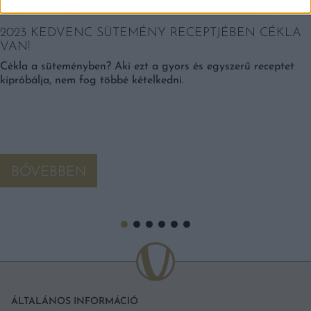
2023 KEDVENC SÜTEMÉNY RECEPTJÉBEN CÉKLA
VAN!
Cékla a süteményben? Aki ezt a gyors és egyszerű receptet
kipróbálja, nem fog többé kételkedni.
BŐVEBBEN
ÁLTALÁNOS INFORMÁCIÓ