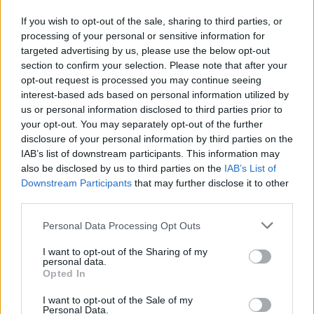
megajándékozás egy kiváló módja annak, hogy
If you wish to opt-out of the sale, sharing to third parties, or
kifejezzük szeretetünket és törődésünket valaki
processing of your personal or sensitive information for
iránt. ZAX csokoládéval nem nyúlhatunk
targeted advertising by us, please use the below opt-out
section to confirm your selection. Please note that after your
mellé.
opt-out request is processed you may continue seeing
interest-based ads based on personal information utilized by
Örömforrás:
A ZAX csokoládék kóstolása
us or personal information disclosed to third parties prior to
your opt-out. You may separately opt-out of the further
örömteli és különleges élményt ad, ami
disclosure of your personal information by third parties on the
bármikor feldobja a hangulatot. Kiváló
IAB’s list of downstream participants. This information may
örömforrás, amit év végén
also be disclosed by us to third parties on the
IAB’s List of
Downstream Participants
that may further disclose it to other
pláne megérdemlünk!
third parties.
Please note that this website/app uses one or more Google
Personal Data Processing Opt Outs
Kikapcsolódás:
Egy minőségi csokoládé
services and may gather and store information including but
elfogyasztása kiváló módja lehet annak, hogy
not limited to your visit or usage behaviour. You may click to
I want to opt-out of the Sharing of my
personal data.
grant or deny consent to Google and its third-party tags to
megpihenjünk, kikapcsolódjunk, élvezzük az
Opted In
use your data for below specified purposes in below Google
ízeket és egyedi pillanatokat teremtsünk
consent section.
I want to opt-out of the Sale of my
Personal Data.
magunknak, kollégáinknak és a szeretteinknek