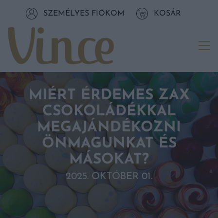
Tovább a navigációhoz
SZEMÉLYES FIÓKOM
KOSÁR
Tovább a tartalomhoz
Me
MIÉRT ÉRDEMES ZAX
CSOKOLÁDÉKKAL
MEGAJÁNDÉKOZNI
ÖNMAGUNKAT ÉS
MÁSOKAT?
2025. OKTÓBER 01.