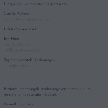
Magazinnal kapcsolatos megkeresések:
Csatlós Adrienn
csatlos.Adrienn@hgmedia.hu
Üzleti megkeresések:
Ertl Flóra
+36 70 601 1929
ertl.flora@hgmedia.hu
Sajtótájékoztatók, -közlemények
vince@vince.hu
Hirdetési lehetőségek, rendezvényeken történő kiállítói
részvétellel kapcsolatos kérdések:
Németh Boglárka