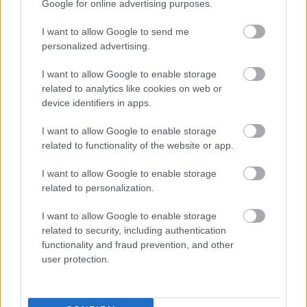
Google for online advertising purposes.
I want to allow Google to send me
personalized advertising.
I want to allow Google to enable storage
related to analytics like cookies on web or
device identifiers in apps.
I want to allow Google to enable storage
KÉSZÍTSÜNK INGYEN KONYHAI TISZTÍTÓSZERT 10
related to functionality of the website or app.
PERC ALATT TERMÉSZETES ALAPANYAGOKBÓL!
I want to allow Google to enable storage
A magyarok egyik kedvenc fűszernövénye nem csak a
related to personalization.
fazékban kincs! Sokan nem tudják, de a magyarok egyik
kedvenc fűszere nemcsak ízesítésre tökéletes, hanem a konyha
I want to allow Google to enable storage
tisztításában és a kellemetlen szagok […]
related to security, including authentication
functionality and fraud prevention, and other
user protection.
BŐVEBBEN