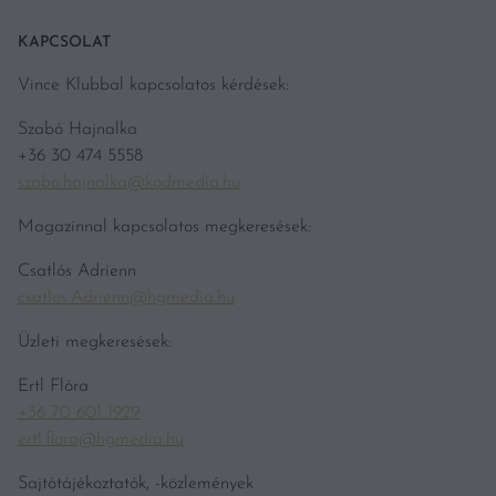
KAPCSOLAT
Vince Klubbal kapcsolatos kérdések:
Szabó Hajnalka
+36 30 474 5558
szabo.hajnalka@kodmedia.hu
Magazinnal kapcsolatos megkeresések:
Csatlós Adrienn
csatlos.Adrienn@hgmedia.hu
Üzleti megkeresések:
Ertl Flóra
+36 70 601 1929
ertl.flora@hgmedia.hu
Sajtótájékoztatók, -közlemények