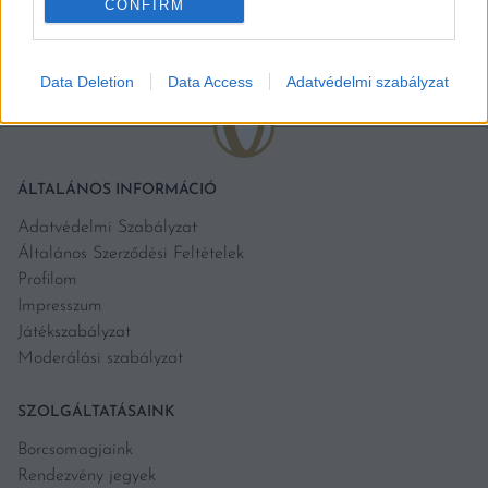
CONFIRM
Data Deletion
Data Access
Adatvédelmi szabályzat
ÁLTALÁNOS INFORMÁCIÓ
Adatvédelmi Szabályzat
Általános Szerződési Feltételek
Profilom
Impresszum
Játékszabályzat
Moderálási szabályzat
SZOLGÁLTATÁSAINK
Borcsomagjaink
Rendezvény jegyek