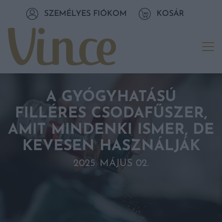
Tovább a navigációhoz
SZEMÉLYES FIÓKOM
KOSÁR
Tovább a tartalomhoz
Me
A GYÓGYHATÁSÚ
FILLÉRES CSODAFŰSZER,
AMIT MINDENKI ISMER, DE
KEVESEN HASZNÁLJÁK
2025. MÁJUS 02.