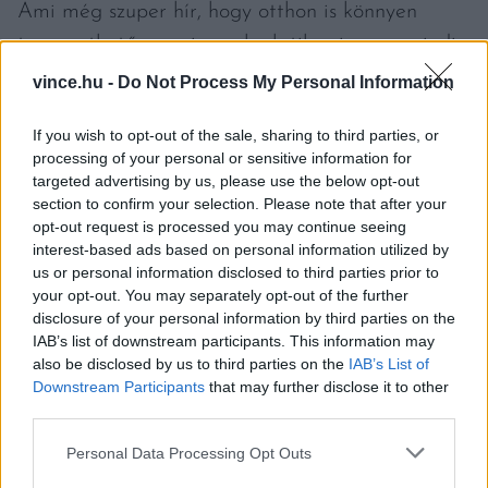
Ami még szuper hír, hogy otthon is könnyen
termeszthető, vagyis gyakorlatilag ingyen mindig
rendelkezésre áll. Szárazságtűrő növény, öntözést
vince.hu -
Do Not Process My Personal Information
csak ültetés után igényel. Az erős fagyokra
If you wish to opt-out of the sale, sharing to third parties, or
érzékeny lehet, ezért érdemes télire betakarni
processing of your personal or sensitive information for
mulccsal. Magról is sikeresen vethető,
targeted advertising by us, please use the below opt-out
section to confirm your selection. Please note that after your
palántázható, de tőosztással és dugványozással is
opt-out request is processed you may continue seeing
szaporítható.
interest-based ads based on personal information utilized by
us or personal information disclosed to third parties prior to
your opt-out. You may separately opt-out of the further
Címlapfotó: stefzn / Unsplash
disclosure of your personal information by third parties on the
IAB’s list of downstream participants. This information may
also be disclosed by us to third parties on the
IAB’s List of
Downstream Participants
that may further disclose it to other
third parties.
Please note that this website/app uses one or more Google
Personal Data Processing Opt Outs
services and may gather and store information including but