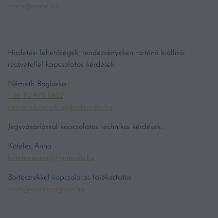
vince@vince.hu
Hirdetési lehetőségek, rendezvényeken történő kiállítói
részvétellel kapcsolatos kérdések:
Németh Boglárka
+36 30 975 2652
nemeth.boglarka@kodmedia.hu
Jegyvásárlással kapcsolatos technikai kérdések:
Köteles Anna
koteles.anna@hgmedia.hu
Bortesztekkel kapcsolatos tájékoztatás
teszt@vincemagazin.hu