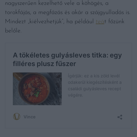
nagyszerűen kezelhető vele a köhögés, a
torokfájás, a megfázás és akár a szájgyulladás is.
Mindezt „kiélvezhetjük”, ha például
teá
t főzünk
belőle.