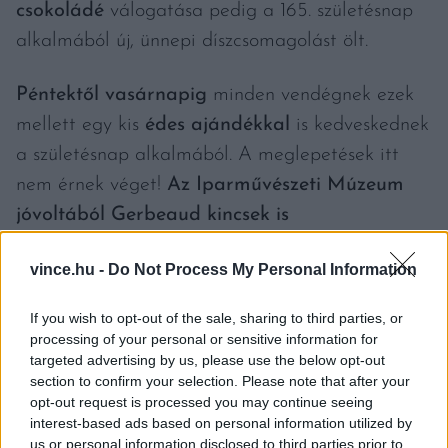
csokoládé
válogatása pedig a 165. születésnap
alkalmából új, ünnepi díszcsomagolást ölt.
Péntektől vasárnapig
minden vendégnek ezek
mellett egy kis
édes ajándékkal
is kedveskednek
a születésnap alkalmából. A meglepetések itt
nem érnek véget!
Az
Iparművészeti Múzeum
jóvoltából Gerbeaud kincsek is
megtekinthetőek lesznek a kávéházban, a
vince.hu -
Do Not Process My Personal Information
kizárólag erre a hétvégére megnyíló,
születésnapi mini tárlaton.
If you wish to opt-out of the sale, sharing to third parties, or
processing of your personal or sensitive information for
targeted advertising by us, please use the below opt-out
section to confirm your selection. Please note that after your
opt-out request is processed you may continue seeing
interest-based ads based on personal information utilized by
us or personal information disclosed to third parties prior to