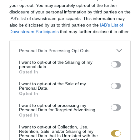
your opt-out. You may separately opt-out of the further
disclosure of your personal information by third parties on the
IAB’s list of downstream participants. This information may
also be disclosed by us to third parties on the
IAB’s List of
Downstream Participants
that may further disclose it to other
third parties.
Please note that this website/app uses one or more Google
Personal Data Processing Opt Outs
services and may gather and store information including but
not limited to your visit or usage behaviour. You may click to
I want to opt-out of the Sharing of my
personal data.
grant or deny consent to Google and its third-party tags to
Opted In
use your data for below specified purposes in below Google
Három napig zeneszó tölti be a patinás
consent section.
I want to opt-out of the Sale of my
Personal Data.
kávéházat. Eközben olyan programokon is részt
Opted In
vehetnek az érdeklődők, melyek a Gerbeaud
I want to opt-out of processing my
család és a kávéház érdekességeit mesélik el
Personal Data for Targeted Advertising.
Opted In
Niszkács Anna ügyvezető-tulajdonos
és
I want to opt-out of Collection, Use,
Molnár Gyöngy Krisztina
művészettörténész
Retention, Sale, and/or Sharing of my
Personal Data that Is Unrelated with the
segítségével.