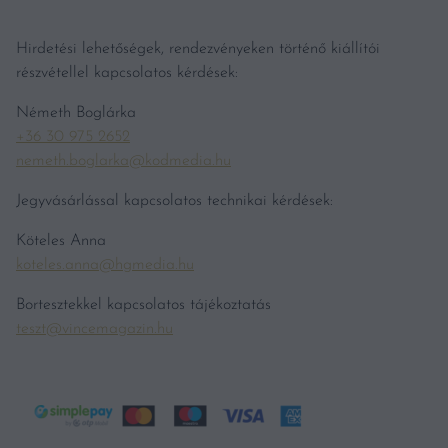
Hirdetési lehetőségek, rendezvényeken történő kiállítói
részvétellel kapcsolatos kérdések:
Németh Boglárka
+36 30 975 2652
nemeth.boglarka@kodmedia.hu
Jegyvásárlással kapcsolatos technikai kérdések:
Köteles Anna
koteles.anna@hgmedia.hu
Bortesztekkel kapcsolatos tájékoztatás
teszt@vincemagazin.hu