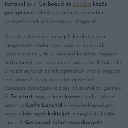
tortával
és a
Gerbeaud és
Sauska
közös
pezsgőjével
különleges ajánlat keretében
ünnepelhetnek a kávéházba látogatók.
Az ekkor debütáló megújult kínálat a már
megszokott módon nem csak az édes ízek
szerelmeseinek, de a könnyed kávéházi fogások
kedvelőinek sem okoz majd csalódást. A halászlé,
a hazai sajtokat és felvágottakat kínáló magyar
ízelítőtányér vagy a madártej mellett
desszertújdonságaik is édes pillanatokat ígérnek.
A
Sissi tart
vagy a
házi krémes
mellé többek
között a
Caffé Lánchíd
kávékülönlegességet,
vagy a
ház saját koktélját
is megkóstolhatják
majd. A
Gerbeaud töltött macskanyelv