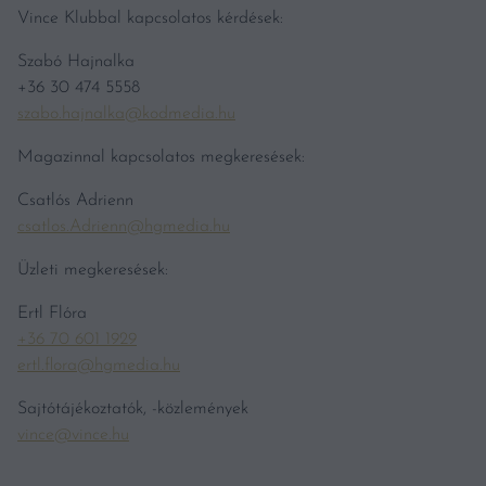
Vince Klubbal kapcsolatos kérdések:
Szabó Hajnalka
+36 30 474 5558
szabo.hajnalka@kodmedia.hu
Magazinnal kapcsolatos megkeresések:
Csatlós Adrienn
csatlos.Adrienn@hgmedia.hu
Üzleti megkeresések:
Ertl Flóra
+36 70 601 1929
ertl.flora@hgmedia.hu
Sajtótájékoztatók, -közlemények
vince@vince.hu