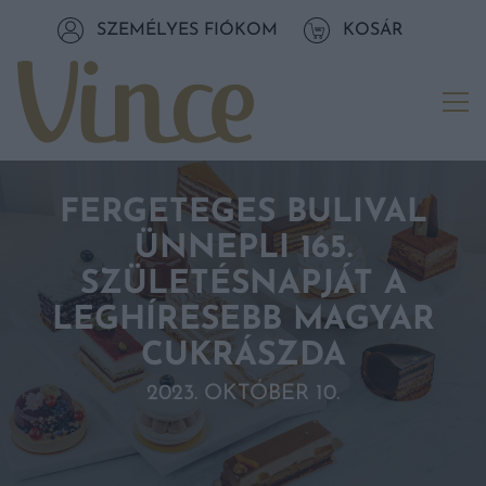
Tovább a navigációhoz
SZEMÉLYES FIÓKOM
KOSÁR
Tovább a tartalomhoz
Me
FERGETEGES BULIVAL
ÜNNEPLI 165.
SZÜLETÉSNAPJÁT A
LEGHÍRESEBB MAGYAR
CUKRÁSZDA
2023. OKTÓBER 10.