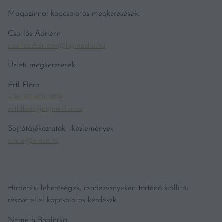
Magazinnal kapcsolatos megkeresések:
Csatlós Adrienn
csatlos.Adrienn@hgmedia.hu
Üzleti megkeresések:
Ertl Flóra
+36 70 601 1929
ertl.flora@hgmedia.hu
Sajtótájékoztatók, -közlemények
vince@vince.hu
Hirdetési lehetőségek, rendezvényeken történő kiállítói
részvétellel kapcsolatos kérdések:
Németh Boglárka