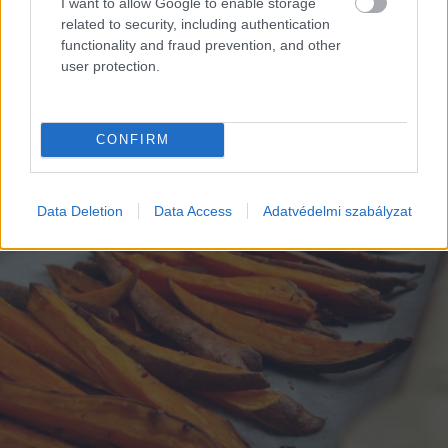
I want to allow Google to enable storage
related to security, including authentication
functionality and fraud prevention, and other
user protection.
EZEK IS ÉRDEKELHETNEK
CONFIRM
Data Deletion
Data Access
Adatvédelmi szabályzat
Falatok