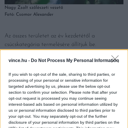
Nagy Zsolt szőlészeti vezető
Fotó: Csomor Alexander
Az összes területet az év kezdetétől a
csúcskategória termelésére állítjuk be.
Palkonyától Hegyszentmártonig a teljes
vince.hu -
Do Not Process My Personal Information
borvidéket lefedik a szőlőink, ami logisztikai
szempontból hatalmas kihívás, viszont sokkal
If you wish to opt-out of the sale, sharing to third parties, or
nagyobb mozgásteret ad a borásznak.
processing of your personal or sensitive information for
targeted advertising by us, please use the below opt-out
section to confirm your selection. Please note that after your
opt-out request is processed you may continue seeing
interest-based ads based on personal information utilized by
us or personal information disclosed to third parties prior to
your opt-out. You may separately opt-out of the further
disclosure of your personal information by third parties on the