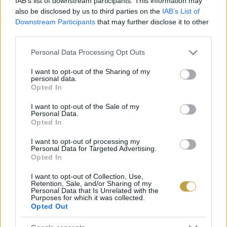
IAB’s list of downstream participants. This information may
also be disclosed by us to third parties on the
IAB’s List of
Downstream Participants
that may further disclose it to other
third parties.
Please note that this website/app uses one or more Google
Personal Data Processing Opt Outs
services and may gather and store information including but
not limited to your visit or usage behaviour. You may click to
I want to opt-out of the Sharing of my
personal data.
Kövesdi Zsófia borász és kutyája, Sir Edgar
grant or deny consent to Google and its third-party tags to
Opted In
Fotó: Csomor Alexander
use your data for below specified purposes in below Google
consent section.
I want to opt-out of the Sale of my
Personal Data.
Opted In
Ausztráliából érkeztem haza, és gyakorlatilag ez
I want to opt-out of processing my
a legkisebb pincészet, ahol valaha dolgoztam,
Personal Data for Targeted Advertising.
Opted In
így a mennyiségektől egy cseppet sem
hökkentem meg. Amerikában és Ausztráliában a
I want to opt-out of Collection, Use,
Retention, Sale, and/or Sharing of my
készletmenedzsmentet is volt alkalmam
Personal Data that Is Unrelated with the
Purposes for which it was collected.
megtanulni, így ez számomra nagyon is rendben
Opted Out
van.