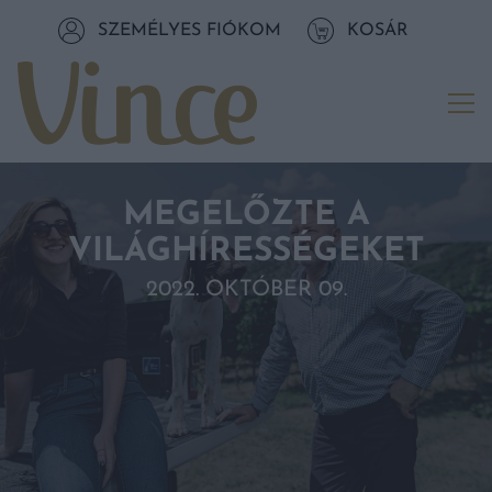
Tovább a navigációhoz
SZEMÉLYES FIÓKOM
KOSÁR
Tovább a tartalomhoz
Me
MEGELŐZTE A
VILÁGHÍRESSÉGEKET
2022. OKTÓBER 09.