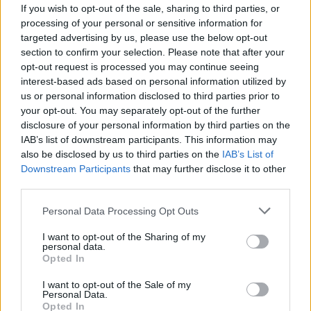
If you wish to opt-out of the sale, sharing to third parties, or
életteli, nyüzsgő és izgalmas rendezvényeknek is.
processing of your personal or sensitive information for
Az egyik ilyen eseménysorozatuk a Champagne
targeted advertising by us, please use the below opt-out
section to confirm your selection. Please note that after your
Session, amelynek fő koncepciója, hogy a
opt-out request is processed you may continue seeing
résztvevők mindig egy adott champagne-házat
interest-based ads based on personal information utilized by
us or personal information disclosed to third parties prior to
ismerhetnek meg. Természetesen a hasznos és
your opt-out. You may separately opt-out of the further
érdekes információk mellett a tematikus
disclosure of your personal information by third parties on the
kóstolósorok sem maradhatnak el. Így azoknak is
IAB’s list of downstream participants. This information may
also be disclosed by us to third parties on the
IAB’s List of
ajánlott a részvétel, akik csak különleges
Downstream Participants
that may further disclose it to other
tételeket szeretnének megízlelni.
third parties.
Please note that this website/app uses one or more Google
Personal Data Processing Opt Outs
services and may gather and store information including but
not limited to your visit or usage behaviour. You may click to
I want to opt-out of the Sharing of my
personal data.
grant or deny consent to Google and its third-party tags to
Opted In
Az ÉTOILE szerdától vasárnapig, 18:00-tól
use your data for below specified purposes in below Google
consent section.
24:00-ig várja a francia champagne kedvelőit!
I want to opt-out of the Sale of my
Personal Data.
Opted In