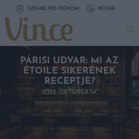
Tovább a navigációhoz
SZEMÉLYES FIÓKOM
KOSÁR
Tovább a tartalomhoz
Me
PÁRISI UDVAR: MI AZ
ÉTOILE SIKERÉNEK
RECEPTJE?
2022. OKTÓBER 14.