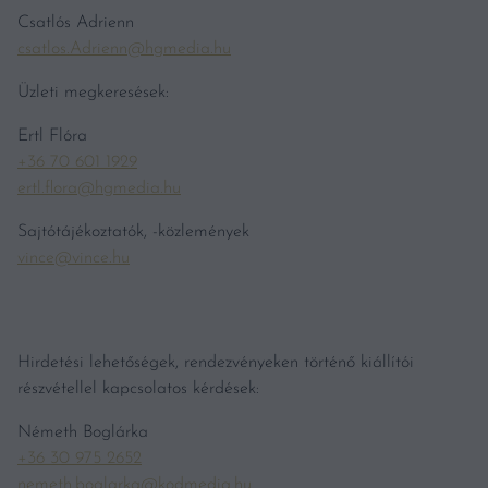
Csatlós Adrienn
csatlos.Adrienn@hgmedia.hu
Üzleti megkeresések:
Ertl Flóra
+36 70 601 1929
ertl.flora@hgmedia.hu
Sajtótájékoztatók, -közlemények
vince@vince.hu
Hirdetési lehetőségek, rendezvényeken történő kiállítói
részvétellel kapcsolatos kérdések:
Németh Boglárka
+36 30 975 2652
nemeth.boglarka@kodmedia.hu