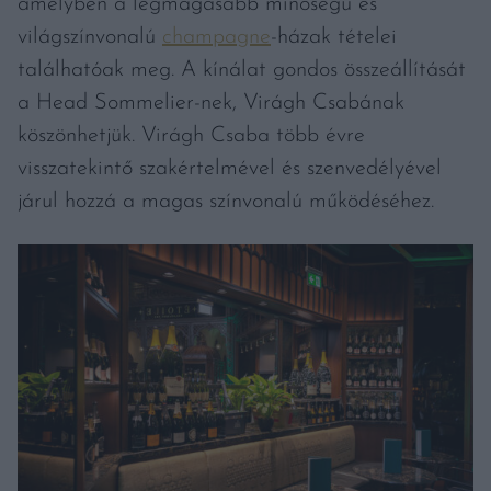
amelyben a legmagasabb minőségű és
világszínvonalú
champagne
-házak tételei
találhatóak meg. A kínálat gondos összeállítását
a Head Sommelier-nek, Virágh Csabának
köszönhetjük. Virágh Csaba több évre
visszatekintő szakértelmével és szenvedélyével
járul hozzá a magas színvonalú működéséhez.