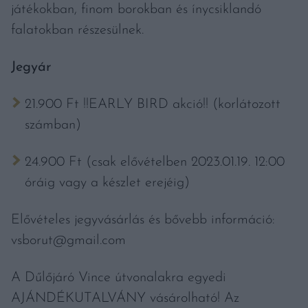
játékokban, finom borokban és ínycsiklandó
falatokban részesülnek.
Jegyár
21.900 Ft !!EARLY BIRD akció!! (korlátozott
számban)
24.900 Ft (csak elővételben 2023.01.19. 12:00
óráig vagy a készlet erejéig)
Elővételes jegyvásárlás és bővebb információ:
vsborut@gmail.com
A Dűlőjáró Vince útvonalakra egyedi
AJÁNDÉKUTALVÁNY vásárolható! Az