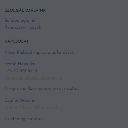
SZOLGÁLTATÁSAINK
Borcsomagjaink
Rendezvény jegyek
KAPCSOLAT
Vince Klubbal kapcsolatos kérdések:
Szabó Hajnalka
+36 30 474 5558
szabo.hajnalka@kodmedia.hu
Magazinnal kapcsolatos megkeresések:
Csatlós Adrienn
csatlos.Adrienn@hgmedia.hu
Üzleti megkeresések: