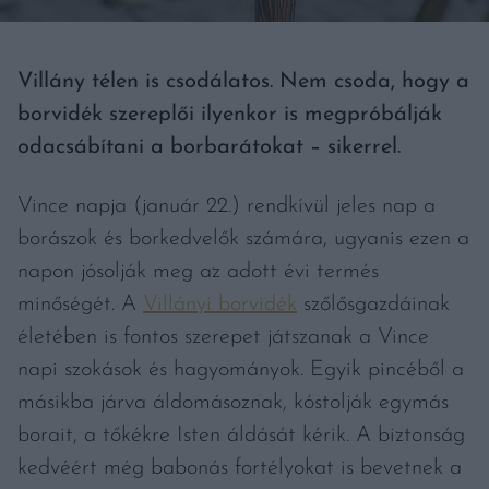
Villány télen is csodálatos. Nem csoda, hogy a
borvidék szereplői ilyenkor is megpróbálják
odacsábítani a borbarátokat – sikerrel.
Vince napja (január 22.) rendkívül jeles nap a
borászok és borkedvelők számára, ugyanis ezen a
napon jósolják meg az adott évi termés
minőségét. A
Villányi borvidék
szőlősgazdáinak
életében is fontos szerepet játszanak a Vince
napi szokások és hagyományok. Egyik pincéből a
másikba járva áldomásoznak, kóstolják egymás
borait, a tőkékre Isten áldását kérik. A biztonság
kedvéért még babonás fortélyokat is bevetnek a