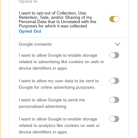
Opted In
HORDÓS VINCE
I want to opt-out of Collection, Use,
Retention, Sale, and/or Sharing of my
Ebben a programban megismerkedhetünk a
Personal Data that Is Unrelated with the
Purposes for which it was collected.
forgalomban még nem található hordókban
Opted Out
érlelődő borokkal.
Google consents
I want to allow Google to enable storage
related to advertising like cookies on web or
device identifiers in apps.
VACSORÁZÓ VINCE
I want to allow my user data to be sent to
Google for online advertising purposes.
Az egész napos talpon állás után este több
településen is a házigazdák VACSORÁZÓ
I want to allow Google to send me
personalized advertising.
VINCE programajánlataiból válogathatunk.
I want to allow Google to enable storage
Címlapfotó:
nnattalli
/ Shutterstock
related to analytics like cookies on web or
device identifiers in apps.