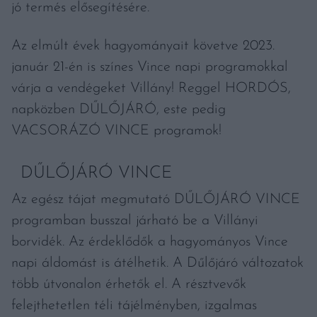
jó termés elősegítésére.
Az elmúlt évek hagyományait követve 2023.
január 21-én is színes Vince napi programokkal
várja a vendégeket Villány! Reggel HORDÓS,
napközben DŰLŐJÁRÓ, este pedig
VACSORÁZÓ VINCE programok!
DŰLŐJÁRÓ VINCE
Az egész tájat megmutató DŰLŐJÁRÓ VINCE
programban busszal járható be a Villányi
borvidék. Az érdeklődők a hagyományos Vince
napi áldomást is átélhetik. A Dűlőjáró változatok
több útvonalon érhetők el. A résztvevők
felejthetetlen téli tájélményben, izgalmas