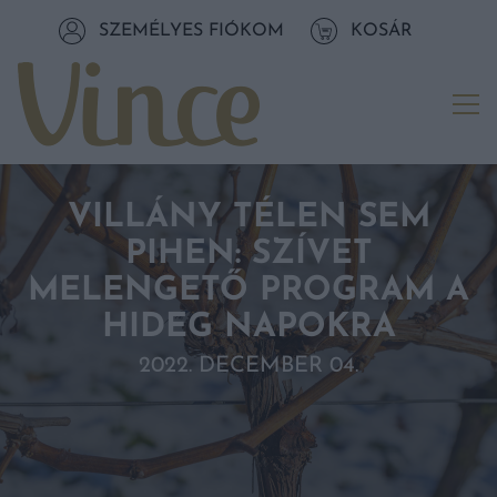
Tovább a navigációhoz
SZEMÉLYES FIÓKOM
KOSÁR
Tovább a tartalomhoz
Me
VILLÁNY TÉLEN SEM
PIHEN: SZÍVET
MELENGETŐ PROGRAM A
HIDEG NAPOKRA
2022. DECEMBER 04.