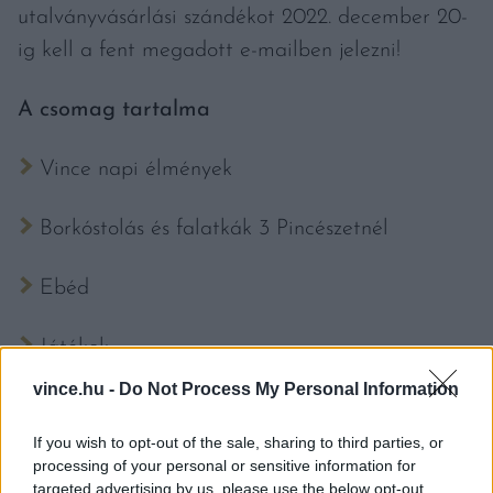
utalványvásárlási szándékot 2022. december 20-
ig kell a fent megadott e-mailben jelezni!
A csomag tartalma
Vince napi élmények
Borkóstolás és falatkák 3 Pincészetnél
Ebéd
Játékok
vince.hu -
Do Not Process My Personal Information
Zene
If you wish to opt-out of the sale, sharing to third parties, or
Buszos transzfer Villánytól Villányig
processing of your personal or sensitive information for
targeted advertising by us, please use the below opt-out