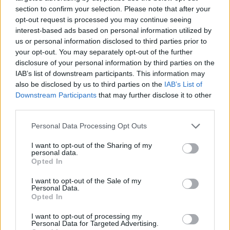
section to confirm your selection. Please note that after your
Útvonalak
opt-out request is processed you may continue seeing
interest-based ads based on personal information utilized by
us or personal information disclosed to third parties prior to
ÚTVONAL: Mokos Pincészet – Blum Pince
your opt-out. You may separately opt-out of the further
Villánykövesd – Jackfall Bormanufaktúra
disclosure of your personal information by third parties on the
IAB’s list of downstream participants. This information may
also be disclosed by us to third parties on the
IAB’s List of
ÚTVONAL: Kalmár Pince – Vylyan
Downstream Participants
that may further disclose it to other
Szőlőbirtok és Pincészet – Blum Pince
third parties.
Villánykövesd
Please note that this website/app uses one or more Google
Personal Data Processing Opt Outs
services and may gather and store information including but
ÚTVONAL: Joó Tamás Pincészete –
not limited to your visit or usage behaviour. You may click to
I want to opt-out of the Sharing of my
personal data.
grant or deny consent to Google and its third-party tags to
Vylyan Szőlőbirtok és Pincészet – Koch
Opted In
use your data for below specified purposes in below Google
Csaba VinArt Pincészet
consent section.
I want to opt-out of the Sale of my
Personal Data.
Opted In
I want to opt-out of processing my
Personal Data for Targeted Advertising.