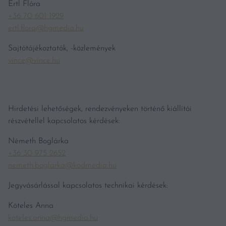
Ertl Flóra
+36 70 601 1929
ertl.flora@hgmedia.hu
Sajtótájékoztatók, -közlemények
vince@vince.hu
Hirdetési lehetőségek, rendezvényeken történő kiállítói
részvétellel kapcsolatos kérdések:
Németh Boglárka
+36 30 975 2652
nemeth.boglarka@kodmedia.hu
Jegyvásárlással kapcsolatos technikai kérdések:
Köteles Anna
koteles.anna@hgmedia.hu