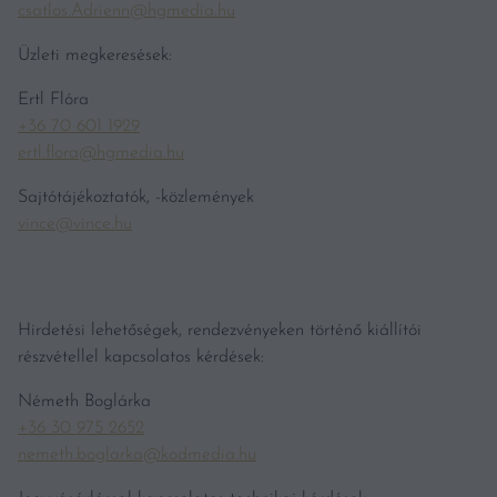
csatlos.Adrienn@hgmedia.hu
Üzleti megkeresések:
Ertl Flóra
+36 70 601 1929
ertl.flora@hgmedia.hu
Sajtótájékoztatók, -közlemények
vince@vince.hu
Hirdetési lehetőségek, rendezvényeken történő kiállítói
részvétellel kapcsolatos kérdések:
Németh Boglárka
+36 30 975 2652
nemeth.boglarka@kodmedia.hu