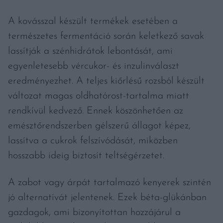
A kovásszal készült termékek esetében a
természetes fermentáció során keletkező savak
lassítják a szénhidrátok lebontását, ami
egyenletesebb vércukor- és inzulinválaszt
eredményezhet. A teljes kiőrlésű rozsból készült
változat magas oldhatórost-tartalma miatt
rendkívül kedvező. Ennek köszönhetően az
emésztőrendszerben gélszerű állagot képez,
lassítva a cukrok felszívódását, miközben
hosszabb ideig biztosít teltségérzetet.
A zabot vagy árpát tartalmazó kenyerek szintén
jó alternatívát jelentenek. Ezek béta-glükánban
gazdagok, ami bizonyítottan hozzájárul a