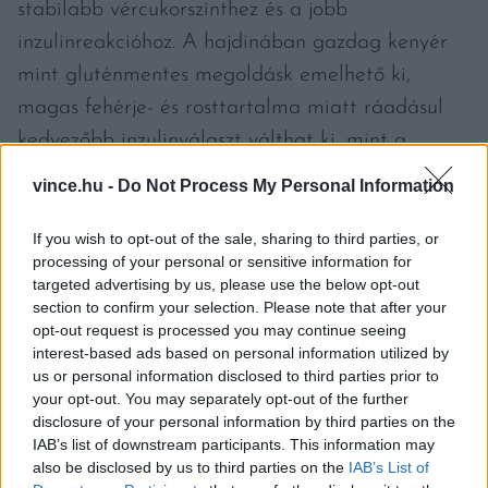
stabilabb vércukorszinthez és a jobb
inzulinreakcióhoz. A hajdinában gazdag kenyér
mint gluténmentes megoldásk emelhető ki,
magas fehérje- és rosttartalma miatt ráadásul
kedvezőbb inzulinválaszt válthat ki, mint a
hagyományos búzakenyér.
vince.hu -
Do Not Process My Personal Information
Nemcsak az számít azonban, milyen kenyeret
If you wish to opt-out of the sale, sharing to third parties, or
processing of your personal or sensitive information for
választunk, hanem az is, hogyan fogyasztjuk. A
targeted advertising by us, please use the below opt-out
szakértők azt javasolják, a kenyeret mindig
section to confirm your selection. Please note that after your
fehérjével és egészséges zsírokkal – például
opt-out request is processed you may continue seeing
interest-based ads based on personal information utilized by
tojással, avokádóval vagy olajos magvakkal –
us or personal information disclosed to third parties prior to
együtt együk. Utóbbiak lassítják a szénhidrátok
your opt-out. You may separately opt-out of the further
disclosure of your personal information by third parties on the
felszívódását. Érdemes rostban gazdag
IAB’s list of downstream participants. This information may
feltétekkel is kiegészíteni, például zöldségekkel
also be disclosed by us to third parties on the
IAB’s List of