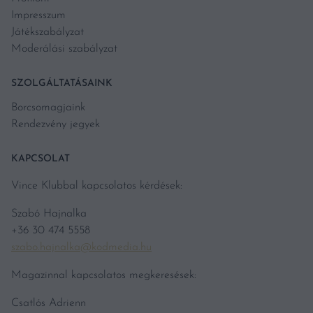
Impresszum
Játékszabályzat
Moderálási szabályzat
SZOLGÁLTATÁSAINK
Borcsomagjaink
Rendezvény jegyek
KAPCSOLAT
Vince Klubbal kapcsolatos kérdések:
Szabó Hajnalka
+36 30 474 5558
szabo.hajnalka@kodmedia.hu
Magazinnal kapcsolatos megkeresések:
Csatlós Adrienn