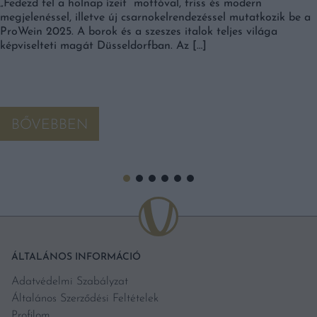
„Fedezd fel a holnap ízeit” mottóval, friss és modern
megjelenéssel, illetve új csarnokelrendezéssel mutatkozik be a
ProWein 2025. A borok és a szeszes italok teljes világa
képviselteti magát Düsseldorfban. Az […]
BŐVEBBEN
ÁLTALÁNOS INFORMÁCIÓ
Adatvédelmi Szabályzat
Általános Szerződési Feltételek
Profilom