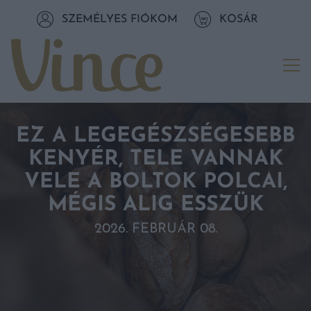
Tovább a navigációhoz
SZEMÉLYES FIÓKOM
KOSÁR
Tovább a tartalomhoz
Me
EZ A LEGEGÉSZSÉGESEBB
KENYÉR, TELE VANNAK
VELE A BOLTOK POLCAI,
MÉGIS ALIG ESSZÜK
2026. FEBRUÁR 08.