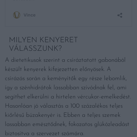
MILYEN KENYERET
VÁLASSZUNK?
A dietetikusok szerint a csíráztatott gabonából
készült kenyerek kifejezetten előnyösek. A
csírázás során a keményítők egy része lebomlik,
így a szénhidrátok lassabban szívódnak fel, ami
segíthet elkerülni a hirtelen vércukor-emelkedést.
Hasonlóan jó választás a 100 százalékos teljes
kiőrlésű búzakenyér is. Ebben a teljes szemek
lassabban emésztődnek, fokozatos glükózleadást
biztosítva a szervezet számára.