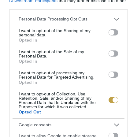
Downstream Participants
that may further disclose it to other
vagy magvakkal, valamint figyelni az adagokra,
third parties.
egyszerre egy-két szeletnél nem többet
Please note that this website/app uses one or more Google
Personal Data Processing Opt Outs
fogyasztva. Egyes kutatások szerint az almaecet
services and may gather and store information including but
is segíthet a vércukorszint szabályozásában, így
not limited to your visit or usage behaviour. You may click to
I want to opt-out of the Sharing of my
personal data.
grant or deny consent to Google and its third-party tags to
akár egy ecetes saláta is jó kísérője lehet.
Opted In
use your data for below specified purposes in below Google
consent section.
I want to opt-out of the Sale of my
A dietetikusok fontos továbbá kenyérvásárláskor
Personal Data.
Opted In
olyan terméket keresni, ami adagonként
legalább 3 gramm rostot, valamint néhány
I want to opt-out of processing my
Personal Data for Targeted Advertising.
gramm fehérjét tartalmaz, és minimális
Opted In
hozzáadott cukorral készül. Ha pedig azt
I want to opt-out of Collection, Use,
Retention, Sale, and/or Sharing of my
szeretnénk, hogy a kenyér hosszabb ideig friss
Personal Data that Is Unrelated with the
Purposes for which it was collected.
maradjon,
ebben a korábbi cikkünkben
egy
Opted Out
egyszerű, hatékony trükköt is bemutatunk.
Google consents
I want to allow Google to enable storage