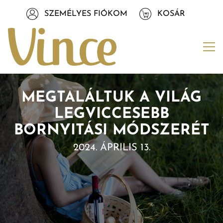
Tovább a navigációhoz
SZEMÉLYES FIÓKOM
KOSÁR
Tovább a tartalomhoz
Me
MEGTALÁLTUK A VILÁG
LEGVICCESEBB
BORNYITÁSI MÓDSZERÉT
2024. ÁPRILIS 13.