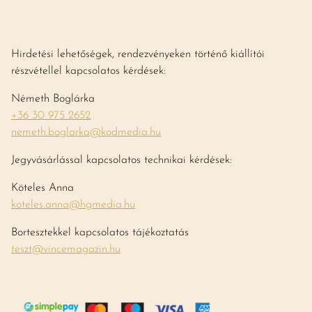
Hirdetési lehetőségek, rendezvényeken történő kiállítói
részvétellel kapcsolatos kérdések:
Németh Boglárka
+36 30 975 2652
nemeth.boglarka@kodmedia.hu
Jegyvásárlással kapcsolatos technikai kérdések:
Köteles Anna
koteles.anna@hgmedia.hu
Bortesztekkel kapcsolatos tájékoztatás
teszt@vincemagazin.hu