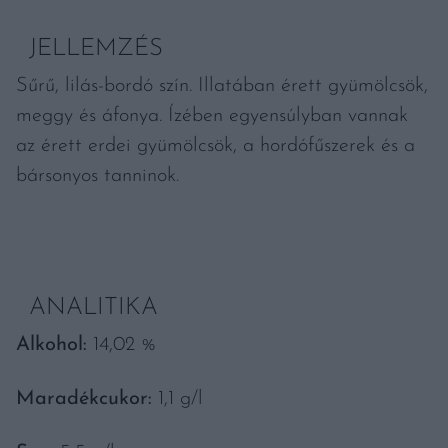
JELLEMZÉS
Sűrű, lilás-bordó szín. Illatában érett gyümölcsök,
meggy és áfonya. Ízében egyensúlyban vannak
az érett erdei gyümölcsök, a hordófűszerek és a
bársonyos tanninok.
ANALITIKA
Alkohol:
14,02 %
Maradékcukor:
1,1 g/l