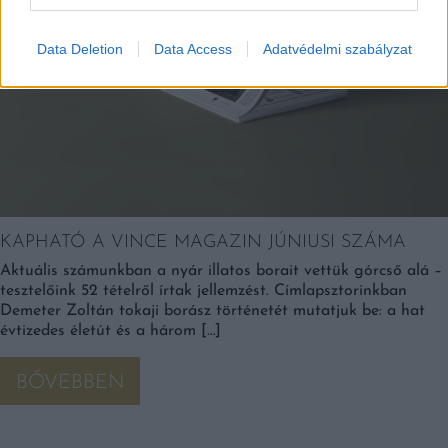
Data Deletion
Data Access
Adatvédelmi szabályzat
KAPHATÓ A VINCE MAGAZIN JÚNIUSI SZÁMA
Aktuális számunkban a nyár illatos borait vettük górcső alá –
tesztelőink 52 tételről írtak jellemzést. Címlapsztorinkban
Demeter Zoltán tokaji borász történetét mutatjuk be: a hat
évtizedes életút és a három […]
BŐVEBBEN