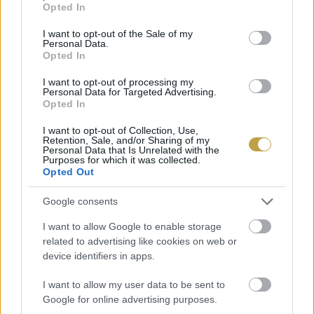
Opted In
use your data for below specified purposes in below Google
országos hírű és sikeres Szekszárdi
consent section.
I want to opt-out of the Sale of my
Pinceszövetkezet egyik alapítója. És egy azon
Personal Data.
Opted In
tüke
(lokálpatrióta – a szerk.)
szekszárdi
szőlőművelők közül, akiktől a Bikavért is
I want to opt-out of processing my
Personal Data for Targeted Advertising.
örököltük…”
Opted In
I want to opt-out of Collection, Use,
(támogatott tartalom)
Retention, Sale, and/or Sharing of my
Personal Data that Is Unrelated with the
Purposes for which it was collected.
Címlapfotó: Andreas Haslinger / Unsplash
Opted Out
Google consents
I want to allow Google to enable storage
related to advertising like cookies on web or
device identifiers in apps.
I want to allow my user data to be sent to
Google for online advertising purposes.