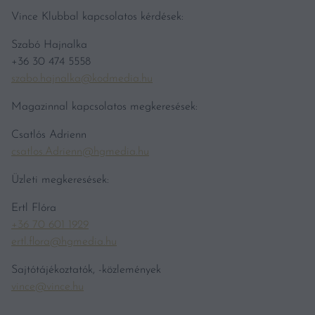
Vince Klubbal kapcsolatos kérdések:
Szabó Hajnalka
+36 30 474 5558
szabo.hajnalka@kodmedia.hu
Magazinnal kapcsolatos megkeresések:
Csatlós Adrienn
csatlos.Adrienn@hgmedia.hu
Üzleti megkeresések:
Ertl Flóra
+36 70 601 1929
ertl.flora@hgmedia.hu
Sajtótájékoztatók, -közlemények
vince@vince.hu