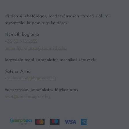
Hirdetési lehetőségek, rendezvényeken történő kiállítói
részvétellel kapcsolatos kérdések:
Németh Boglárka
+36 30 975 2652
nemeth.boglarka@kodmedia.hu
Jegyvásárlással kapcsolatos technikai kérdések:
Köteles Anna
koteles.anna@hgmedia.hu
Bortesztekkel kapcsolatos tájékoztatás
teszt@vincemagazin.hu