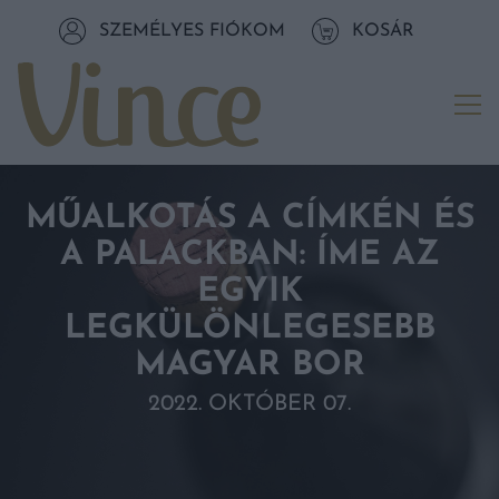
Tovább a navigációhoz
SZEMÉLYES FIÓKOM
KOSÁR
Tovább a tartalomhoz
Me
MŰALKOTÁS A CÍMKÉN ÉS
A PALACKBAN: ÍME AZ
EGYIK
LEGKÜLÖNLEGESEBB
MAGYAR BOR
2022. OKTÓBER 07.