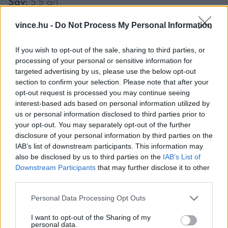
Sav:
5,5 g/l
vince.hu -
Do Not Process My Personal Information
If you wish to opt-out of the sale, sharing to third parties, or
processing of your personal or sensitive information for
CÍMKE
targeted advertising by us, please use the below opt-out
section to confirm your selection. Please note that after your
Eszterbauer János a 2020-as évjáratnál sem
opt-out request is processed you may continue seeing
változtatott a dizájnon, a korábbi évekhez
interest-based ads based on personal information utilized by
us or personal information disclosed to third parties prior to
hasonlóan ugyanaz a fotó díszíti a palackot.
your opt-out. You may separately opt-out of the further
Ahogy a honlapon fogalmaz:
“Dédnagypapám
disclosure of your personal information by third parties on the
IAB’s list of downstream participants. This information may
szerepel a címkén, aki a szekszárdi paraszt-
also be disclosed by us to third parties on the
IAB’s List of
polgári világ egyik meghatározó alakja volt.
Downstream Participants
that may further disclose it to other
third parties.
Édesapja (ükapám) Szekszárd város bírája
(1867), Ő maga az 1910-es években a város
Please note that this website/app uses one or more Google
Personal Data Processing Opt Outs
services and may gather and store information including but
képviselőtestületének tagja, 1919-ben a
not limited to your visit or usage behaviour. You may click to
I want to opt-out of the Sharing of my
personal data.
kommunista diktatúra túsza, az 1929-ben alakult
grant or deny consent to Google and its third-party tags to