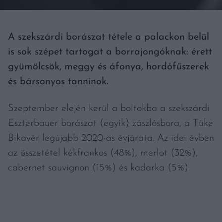
A szekszárdi borászat tétele a palackon belül
is sok szépet tartogat a borrajongóknak: érett
gyümölcsök, meggy és áfonya, hordófűszerek
és bársonyos tanninok.
Szeptember elején kerül a boltokba a szekszárdi
Eszterbauer borászat (egyik) zászlósbora, a Tüke
Bikavér legújabb 2020-as évjárata. Az idei évben
az összetétel kékfrankos (48%), merlot (32%),
cabernet sauvignon (15%) és kadarka (5%).