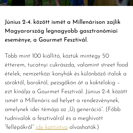
Június 2-4. között ismét a Millenárison zajlik
Magyarország legnagyobb gasztronómiai
eseménye, a Gourmet Fesztivál.
Több mint 100 kiállító, köztük mintegy 50
étterem, tucatnyi cukrászda, valamint street food
ételek, nemzetközi konyhák és különböző italok a
söröktől, boroktól, pezsgőkön át a koktélokig –
ezt kínálja a Gourmet Fesztivál. Június 2-4. között
ismét a Millenáris ad helyet a rendezvénynek,
amelynek idei témája az „Új generáció”. (Főbb
tudnivalók a fesztiválról és a meghívott
“fellépőkről”
ide kattintva
olvashatók.)