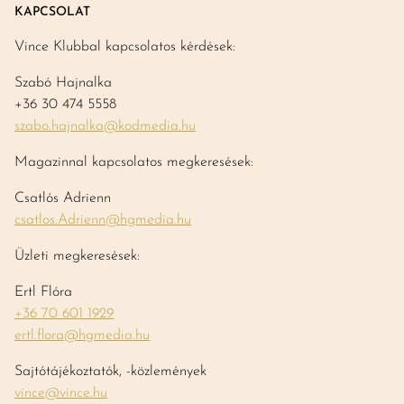
KAPCSOLAT
Vince Klubbal kapcsolatos kérdések:
Szabó Hajnalka
+36 30 474 5558
szabo.hajnalka@kodmedia.hu
Magazinnal kapcsolatos megkeresések:
Csatlós Adrienn
csatlos.Adrienn@hgmedia.hu
Üzleti megkeresések:
Ertl Flóra
+36 70 601 1929
ertl.flora@hgmedia.hu
Sajtótájékoztatók, -közlemények
vince@vince.hu