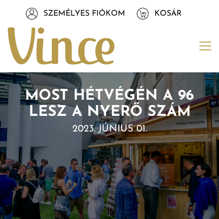
Tovább a navigációhoz
SZEMÉLYES FIÓKOM
KOSÁR
Tovább a tartalomhoz
Me
MOST HÉTVÉGÉN A 96
LESZ A NYERŐ SZÁM
2023. JÚNIUS 01.