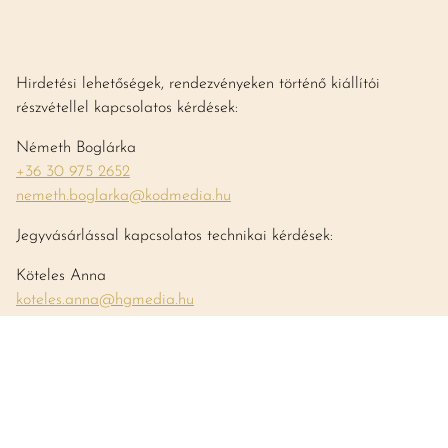
Hirdetési lehetőségek, rendezvényeken történő kiállítói
részvétellel kapcsolatos kérdések:
Németh Boglárka
+36 30 975 2652
nemeth.boglarka@kodmedia.hu
Jegyvásárlással kapcsolatos technikai kérdések:
Köteles Anna
koteles.anna@hgmedia.hu
Bortesztekkel kapcsolatos tájékoztatás
teszt@vincemagazin.hu