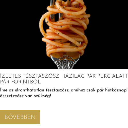
ÍZLETES TÉSZTASZÓSZ HÁZILAG PÁR PERC ALATT
PÁR FORINTBÓL
Íme az elronthatatlan tésztaszósz, amihez csak pár hétköznapi
összetevőre van szükség!
BŐVEBBEN