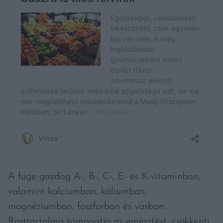
A füge gazdag A-, B-, C-, E- és K-vitaminban,
valamint kalciumban, káliumban,
magnéziumban, foszforban és vasban.
Rosttartalma támogatja az emésztést, csökkenti