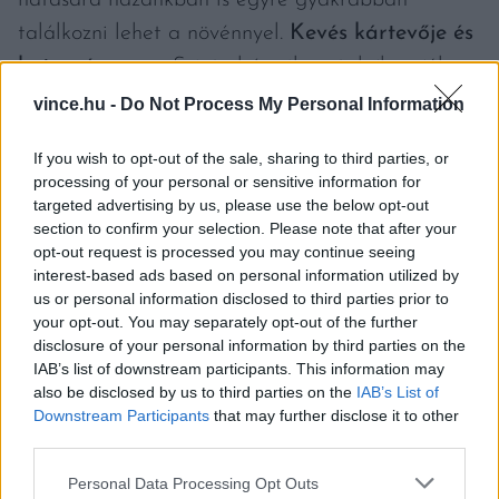
hatására hazánkban is egyre gyakrabban
találkozni lehet a növénnyel.
Kevés kártevője és
betegsége van.
Szinte bármilyen talajban jól
érzi magát, azonban rengeteg fényre és melegre
vince.hu -
Do Not Process My Personal Information
van szüksége ahhoz, hogy bőséges termést
If you wish to opt-out of the sale, sharing to third parties, or
hozzon.
processing of your personal or sensitive information for
targeted advertising by us, please use the below opt-out
Nagyon fontos, hogy
ősszel se feledkezzünk
section to confirm your selection. Please note that after your
opt-out request is processed you may continue seeing
meg a metszéséről.
Télre érdemes betakarni. A
interest-based ads based on personal information utilized by
takaráshoz a legmegfelelőbb a lombhullatást
us or personal information disclosed to third parties prior to
your opt-out. You may separately opt-out of the further
követően a növényt körbekeríteni, például
disclosure of your personal information by third parties on the
dróthálóval, a belsejét pedig feltölteni falevéllel.
IAB’s list of downstream participants. This information may
also be disclosed by us to third parties on the
IAB’s List of
A tetejét pedig fedjük le kartonpapírral. A
Downstream Participants
that may further disclose it to other
fügebokor telepítésénél az első szüretre
third parties.
körülbelül három-négy évet kell várni, és utána
Please note that this website/app uses one or more Google
Personal Data Processing Opt Outs
ősszel már kóstolhatjuk is a gyümölcsöt.