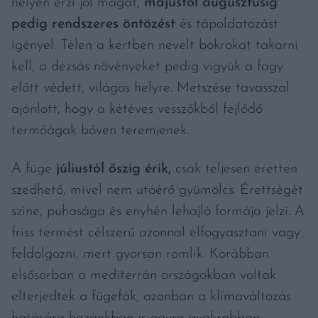
helyen érzi jól magát,
májustól augusztusig
pedig rendszeres öntözést
és tápoldatozást
igényel. Télen a kertben nevelt bokrokat takarni
kell, a dézsás növényeket pedig vigyük a fagy
előtt védett, világos helyre. Metszése tavasszal
ajánlott, hogy a kétéves vesszőkből fejlődő
termőágak bőven teremjenek.
A füge
júliustól őszig érik,
csak teljesen éretten
szedhető, mivel nem utóérő gyümölcs. Érettségét
színe, puhasága és enyhén lehajló formája jelzi. A
friss termést célszerű azonnal elfogyasztani vagy
feldolgozni, mert gyorsan romlik. Korábban
elsősorban a mediterrán országokban voltak
elterjedtek a fügefák, azonban a klímaváltozás