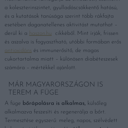
a koleszterinszintet, gyulladáscsökkentő hatású,
és a kutatások tanúsága szerint több rákfajta
esetében daganatellenes aktivitást mutathat –
derül ki a
haszon.hu
cikkéből. Mint írják, frissen
és aszalva is fogyasztható, utóbbi formában erős
antioxidáns
és immunerősítő, de magas
cukortartalma miatt – különösen diabéteszesek
számára – mértékkel ajánlott.
MÁR MAGYARORSZÁGON IS
TEREM A FÜGE
A füge
bőrápolásra is alkalmas,
külsőleg
alkalmazva feszesíti és regenerálja a bőrt.
Termesztése egyszerű: meleg, napos, szélvédett