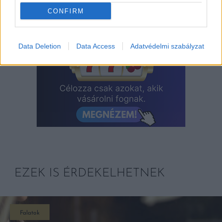
CONFIRM
Data Deletion
Data Access
Adatvédelmi szabályzat
EZEK IS ÉRDEKELHETNEK
Falatok