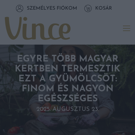
Tovább a navigációhoz
SZEMÉLYES FIÓKOM
KOSÁR
Tovább a tartalomhoz
Me
EGYRE TÖBB MAGYAR
KERTBEN TERMESZTIK
EZT A GYÜMÖLCSÖT:
FINOM ÉS NAGYON
EGÉSZSÉGES
2025. AUGUSZTUS 23.