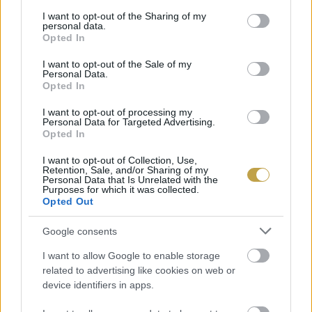
services and may gather and store information including but
not limited to your visit or usage behaviour. You may click to
I want to opt-out of the Sharing of my
personal data.
grant or deny consent to Google and its third-party tags to
Opted In
use your data for below specified purposes in below Google
consent section.
I want to opt-out of the Sale of my
Personal Data.
Opted In
NEM CSAK A GYÜMÖLCSE
HASZNOS
I want to opt-out of processing my
Personal Data for Targeted Advertising.
A
fügének
nem csak a gyümölcse, a levele is
Opted In
nagyon hasznos, mivel a belőle készült tea segít
I want to opt-out of Collection, Use,
Retention, Sale, and/or Sharing of my
kordában tartani a
vérnyomást, kiváló
Personal Data that Is Unrelated with the
Purposes for which it was collected.
övsömör, májcirózis, szemölcsök, magas
Opted Out
vérnyomás, gyomorfekély
ellen is. A fügelevél
Google consents
tea gazdag antioxidánsokban és kalciumban,
I want to allow Google to enable storage
illetve hashajtó hatással is bír.
related to advertising like cookies on web or
device identifiers in apps.