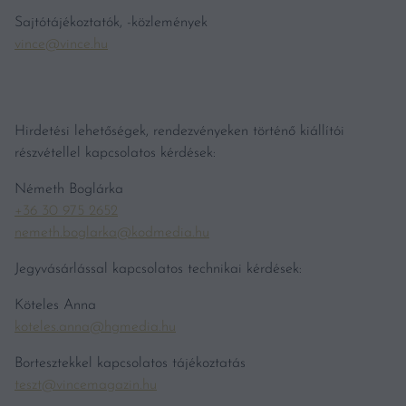
Sajtótájékoztatók, -közlemények
vince@vince.hu
Hirdetési lehetőségek, rendezvényeken történő kiállítói
részvétellel kapcsolatos kérdések:
Németh Boglárka
+36 30 975 2652
nemeth.boglarka@kodmedia.hu
Jegyvásárlással kapcsolatos technikai kérdések:
Köteles Anna
koteles.anna@hgmedia.hu
Bortesztekkel kapcsolatos tájékoztatás
teszt@vincemagazin.hu