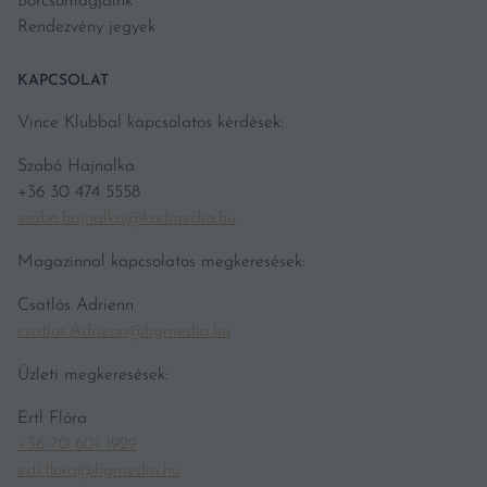
Borcsomagjaink
Rendezvény jegyek
KAPCSOLAT
Vince Klubbal kapcsolatos kérdések:
Szabó Hajnalka
+36 30 474 5558
szabo.hajnalka@kodmedia.hu
Magazinnal kapcsolatos megkeresések:
Csatlós Adrienn
csatlos.Adrienn@hgmedia.hu
Üzleti megkeresések:
Ertl Flóra
+36 70 601 1929
ertl.flora@hgmedia.hu