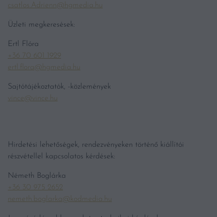
csatlos.Adrienn@hgmedia.hu
Üzleti megkeresések:
Ertl Flóra
+36 70 601 1929
ertl.flora@hgmedia.hu
Sajtótájékoztatók, -közlemények
vince@vince.hu
Hirdetési lehetőségek, rendezvényeken történő kiállítói
részvétellel kapcsolatos kérdések:
Németh Boglárka
+36 30 975 2652
nemeth.boglarka@kodmedia.hu