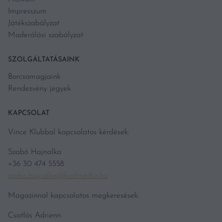
Impresszum
Játékszabályzat
Moderálási szabályzat
SZOLGÁLTATÁSAINK
Borcsomagjaink
Rendezvény jegyek
KAPCSOLAT
Vince Klubbal kapcsolatos kérdések:
Szabó Hajnalka
+36 30 474 5558
szabo.hajnalka@kodmedia.hu
Magazinnal kapcsolatos megkeresések:
Csatlós Adrienn