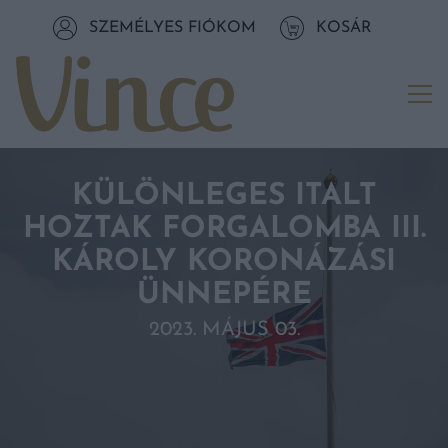
Tovább a navigációhoz
SZEMÉLYES FIÓKOM
KOSÁR
Tovább a tartalomhoz
Me
KÜLÖNLEGES ITALT
HOZTAK FORGALOMBA III.
KÁROLY KORONÁZÁSI
ÜNNEPÉRE
2023. MÁJUS 03.