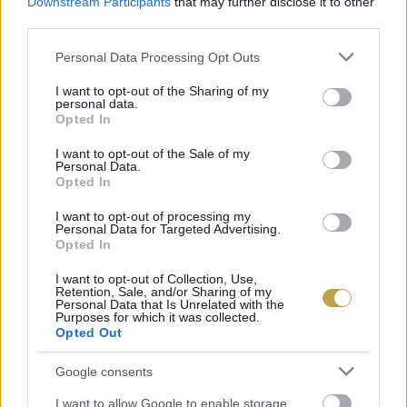
Downstream Participants
that may further disclose it to other
third parties.
Please note that this website/app uses one or more Google
Personal Data Processing Opt Outs
services and may gather and store information including but
A bejegyzés megtekintése az Instagramon
not limited to your visit or usage behaviour. You may click to
I want to opt-out of the Sharing of my
personal data.
grant or deny consent to Google and its third-party tags to
Opted In
use your data for below specified purposes in below Google
consent section.
I want to opt-out of the Sale of my
Personal Data.
Opted In
I want to opt-out of processing my
Personal Data for Targeted Advertising.
Opted In
I want to opt-out of Collection, Use,
Retention, Sale, and/or Sharing of my
Experience Ashford & Tenterden (@visitashfordtenterden) által megosztott bejegyzés
Personal Data that Is Unrelated with the
Purposes for which it was collected.
Opted Out
A különlegesség egész baráti áron, 65 fontért
(átszámítva 27 ezer forint) érhető el a pincészet
Google consents
saját webshopjában.
I want to allow Google to enable storage