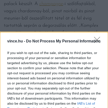
palack készült. A
champagne
-i szőlőfajtákból,
vagyis chardonnay-ból, pinot noirból és pinot
meunier-ből összeállított tétel öt és fél évig
tartották seprőn a degorzsálás előtt
. „Komplex
aromájú pezsgő, érett alma, friss piros gyümölcs
és briós is megtalálható az ízében”
– idézte a
vince.hu -
Do Not Process My Personal Information
The Drinks Business
Josh Donaghay-Spire-t, a
If you wish to opt-out of the sale, sharing to third parties, or
pincészet főborászát.
processing of your personal or sensitive information for
targeted advertising by us, please use the below opt-out
section to confirm your selection. Please note that after your
opt-out request is processed you may continue seeing
interest-based ads based on personal information utilized by
us or personal information disclosed to third parties prior to
your opt-out. You may separately opt-out of the further
disclosure of your personal information by third parties on the
IAB’s list of downstream participants. This information may
also be disclosed by us to third parties on the
IAB’s List of