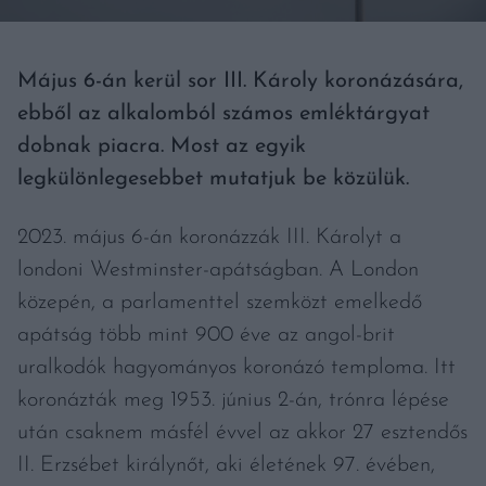
Május 6-án kerül sor III. Károly koronázására,
ebből az alkalomból számos emléktárgyat
dobnak piacra. Most az egyik
legkülönlegesebbet mutatjuk be közülük.
2023. május 6-án koronázzák III. Károlyt a
londoni Westminster-apátságban. A London
közepén, a parlamenttel szemközt emelkedő
apátság több mint 900 éve az angol-brit
uralkodók hagyományos koronázó temploma. Itt
koronázták meg 1953. június 2-án, trónra lépése
után csaknem másfél évvel az akkor 27 esztendős
II. Erzsébet királynőt, aki életének 97. évében,