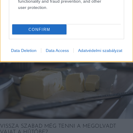
functionality and fraud prevention, and other
user protection.
EZEK IS ÉRDEKELHETNEK
CONFIRM
Falatok
Data Deletion
Data Access
Adatvédelmi szabályzat
VISSZA SZABAD MÉG TENNI A MEGOLVADT
VAJAT A HŰTŐBE?