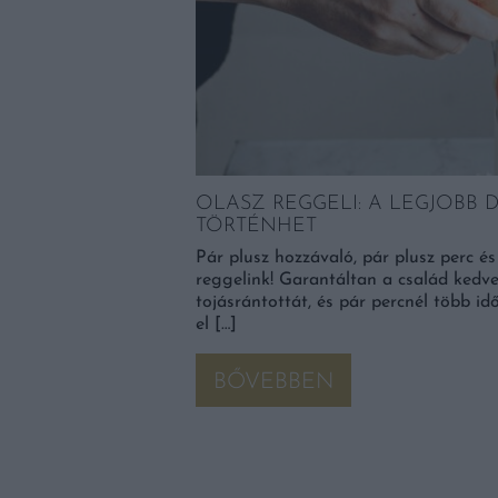
DSÉGBŐL
OLASZ REGGELI: A LEGJOBB 
TÖRTÉNHET
l, köretként mégis
Pár plusz hozzávaló, pár plusz perc és 
het belőle különlegeset
reggelink! Garantáltan a család kedve
tojásrántottát, és pár percnél több i
el […]
BŐVEBBEN