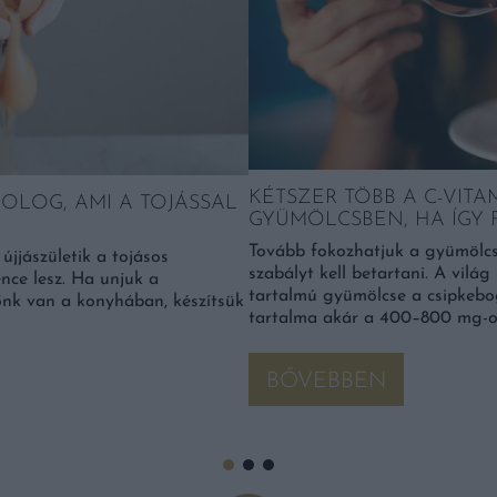
KÉTSZER TÖBB A C-VITA
DOLOG, AMI A TOJÁSSAL
GYÜMÖLCSBEN, HA ÍGY 
Tovább fokozhatjuk a gyümölcs
újjászületik a tojásos
szabályt kell betartani. A vil
nce lesz. Ha unjuk a
tartalmú gyümölcse a csipkebo
dőnk van a konyhában, készítsük
tartalma akár a 400–800 mg-ot 
BŐVEBBEN