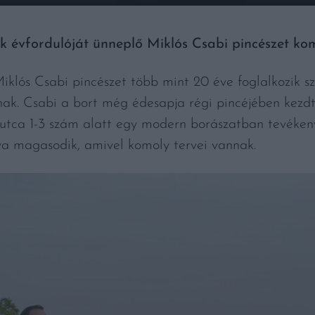
k évfordulóját ünneplő Miklós Csabi pincészet ko
iklós Csabi pincészet több mint 20 éve foglalkozik sz
ak. Csabi a bort még édesapja régi pincéjében kezdt
utca 1-3 szám alatt egy modern borászatban tevékeny
ya magasodik, amivel komoly tervei vannak.