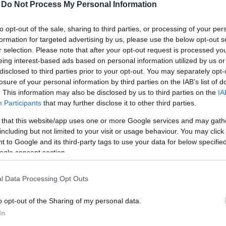
-
Do Not Process My Personal Information
to opt-out of the sale, sharing to third parties, or processing of your per
 borász, de a borai is felnőttek. Tudatosan készült a 
formation for targeted advertising by us, please use the below opt-out s
r selection. Please note that after your opt-out request is processed y
 érzi, 2024-ben megérett az idő a Miklós Csabi márka
eing interest-based ads based on personal information utilized by us or
ció az volt, hogy egy bordeaux-i keretrendszerbe teg
disclosed to third parties prior to your opt-out. You may separately opt-
losure of your personal information by third parties on the IAB’s list of
an egy chateau (francia szó, jelentése: kastély). Csa
. This information may also be disclosed by us to third parties on the
IA
 Így messziről úgy tűnik, mint egy klasszikus bor, ha
Participants
that may further disclose it to other third parties.
ásról van szó.
 that this website/app uses one or more Google services and may gath
including but not limited to your visit or usage behaviour. You may click 
 to Google and its third-party tags to use your data for below specifi
ogle consent section.
l Data Processing Opt Outs
o opt-out of the Sharing of my personal data.
In