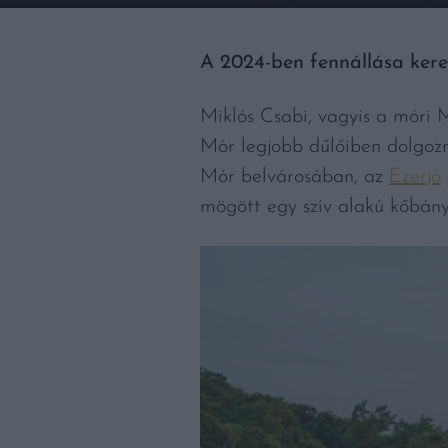
A 2024-ben fennállása kere
Miklós Csabi, vagyis a móri M
Mór legjobb dűlőiben dolgozn
Mór belvárosában, az
Ezerjó
mögött egy szív alakú kőbán