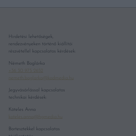
Hirdetési lehetőségek,
rendezvényeken történő kiállítói
részvétellel kapcsolatos kérdések:
Németh Boglárka
+36 30 975 2652
nemeth.boglarka@kodmedia.hu
Jegyvásárlással kapcsolatos
technikai kérdések:
Köteles Anna
koteles.anna@hgmedia.hu
Bortesztekkel kapcsolatos