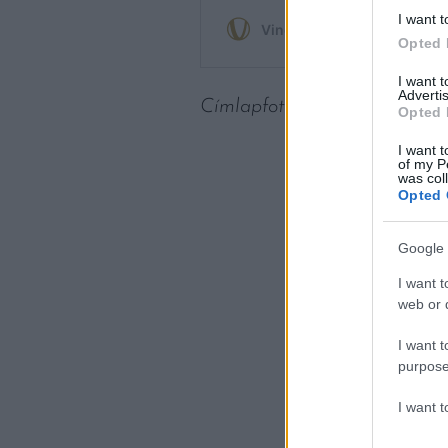
I want t
Opted 
I want 
Advertis
Címlapfotó: Miklóska Zoltán
Opted 
I want t
of my P
was col
Opted 
Google 
I want t
web or d
I want t
purpose
I want 