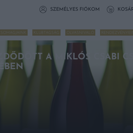
SZEMÉLYES FIÓKOM
KOSÁ
CSOMAGJAINK
KLUBTAGSÁG
OLVASNIVALÓ
RENDEZVÉNYEI
ZDŐDÖTT A MIKLÓS CSABI C
TÉBEN