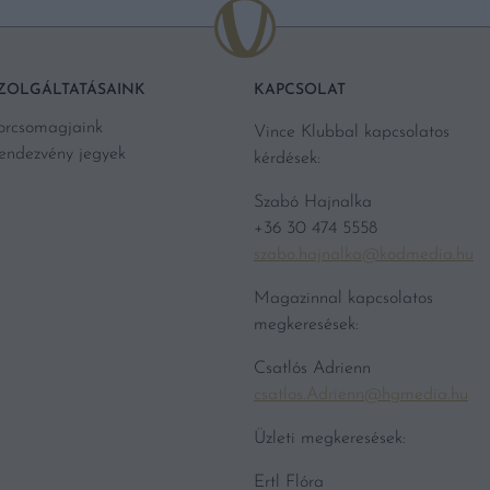
ZOLGÁLTATÁSAINK
KAPCSOLAT
orcsomagjaink
Vince Klubbal kapcsolatos
endezvény jegyek
kérdések:
Szabó Hajnalka
+36 30 474 5558
szabo.hajnalka@kodmedia.hu
Magazinnal kapcsolatos
megkeresések:
Csatlós Adrienn
csatlos.Adrienn@hgmedia.hu
Üzleti megkeresések:
Ertl Flóra