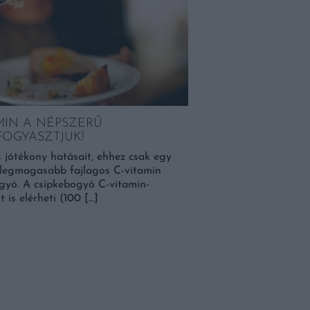
MIN A NÉPSZERŰ
FOGYASZTJUK!
ÉTEL-BOR PÁROSÍT
 jótékony hatásait, ehhez csak egy
JOKER BOR, AMIHE
ág legmagasabb fajlagos C-vitamin
gyó. A csipkebogyó C-vitamin-
Ezzel a sokoldalú borral 
is elérheti (100 […]
nemzetközi fogásoktól a
BŐVEBBEN