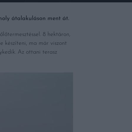
moly átalakuláson ment át.
őlőtermesztéssel. 8 hektáron,
e készíteni, ma már viszont
kedik. Az ottani terasz