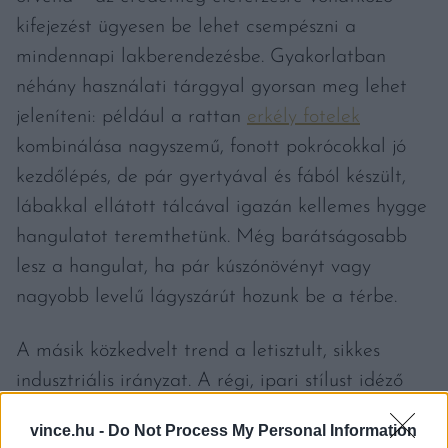
kifejezést ügyesen be lehet csempészni a
mindennapi lakberendezésbe. Gyakorlatban
néhány használati tárggyal gyorsan meg lehet
jeleníteni: például a rattan
erkély fotelek
kombinálása nagyszemű, fonott pokrócokkal jó
kezdőlépés, de pár gyertyával és fából készült,
lábakkal ellátott tálcával igazán kellemes hygge
hangulatot teremthetünk. Még barátságosabb
lesz a hangulat, ha pár kúszónövényt vagy
nagyobb levelű lágyszárút hozunk be a térbe.
A másik közkedvelt trend a letisztult, sikkes
indusztriális irányzat. A régi, ipari stílust idéző
lámpák, a fa, üveg és nehézfém izgalmas elegye
vince.hu -
Do Not Process My Personal Information
teszi igazán egyedivé a lakás dekorációját. Még