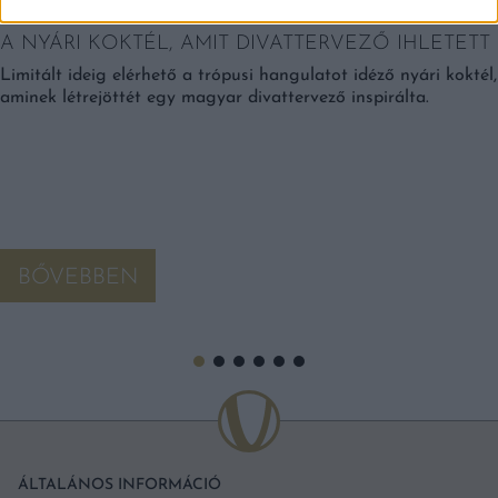
A NYÁRI KOKTÉL, AMIT DIVATTERVEZŐ IHLETETT
Limitált ideig elérhető a trópusi hangulatot idéző nyári koktél,
aminek létrejöttét egy magyar divattervező inspirálta.
BŐVEBBEN
ÁLTALÁNOS INFORMÁCIÓ