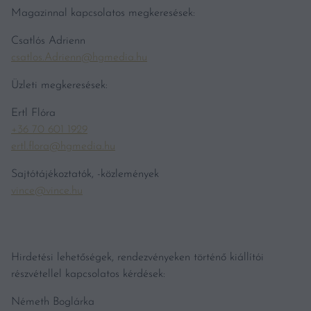
Magazinnal kapcsolatos megkeresések:
Csatlós Adrienn
csatlos.Adrienn@hgmedia.hu
Üzleti megkeresések:
Ertl Flóra
+36 70 601 1929
ertl.flora@hgmedia.hu
Sajtótájékoztatók, -közlemények
vince@vince.hu
Hirdetési lehetőségek, rendezvényeken történő kiállítói
részvétellel kapcsolatos kérdések:
Németh Boglárka