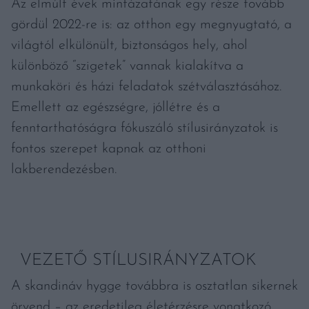
Az elmúlt évek mintázatának egy része tovább
gördül 2022-re is: az otthon egy megnyugtató, a
világtól elkülönült, biztonságos hely, ahol
különböző “szigetek” vannak kialakítva a
munkaköri és házi feladatok szétválasztásához.
Emellett az egészségre, jóllétre és a
fenntarthatóságra fókuszáló stílusirányzatok is
fontos szerepet kapnak az otthoni
lakberendezésben.
VEZETŐ STÍLUSIRÁNYZATOK
A skandináv hygge továbbra is osztatlan sikernek
örvend – az eredetileg életérzésre vonatkozó