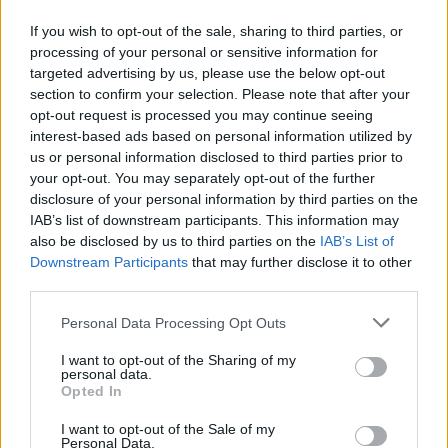
ütősebb a megjelenés, ha mondjuk a félig zárt
If you wish to opt-out of the sale, sharing to third parties, or
teraszon a falat nem vakoljuk le, hanem hagyjuk
processing of your personal or sensitive information for
targeted advertising by us, please use the below opt-out
előbukkanni a téglákat, s ez elé tesszük le az
section to confirm your selection. Please note that after your
erkély szettek
elemeit. Színárnyalatokban a
opt-out request is processed you may continue seeing
interest-based ads based on personal information utilized by
szürke, mély csokoládé és rézbarna árnyalatok
us or personal information disclosed to third parties prior to
teszik igazán izgalmassá a trendet, amit
your opt-out. You may separately opt-out of the further
disclosure of your personal information by third parties on the
érdemes feldobni az arany, ezüst és bronzos
IAB’s list of downstream participants. This information may
dekorelemekkel. Egy fémes, nagyágú ging-go
also be disclosed by us to third parties on the
IAB’s List of
levél vázába illesztve a kávézó asztalon igazán
Downstream Participants
that may further disclose it to other
third parties.
csinosan fog mutatni. Az igazi növényekkel itt is
Please note that this website/app uses one or more Google
még több életet lehet csempészni a környezetbe,
Personal Data Processing Opt Outs
services and may gather and store information including but
bár ennél a stílusnál csínján kell velük bánni.
not limited to your visit or usage behaviour. You may click to
I want to opt-out of the Sharing of my
personal data.
grant or deny consent to Google and its third-party tags to
Opted In
use your data for below specified purposes in below Google
Szeretnénk valamelyik vezető stílussal díszíteni
consent section.
I want to opt-out of the Sale of my
az otthonunk különböző tereit? A Bonami akár
Personal Data.