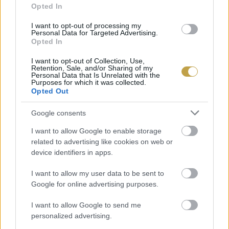
Opted In
bútorok, akár dekorációk terén gazdag kínálatot
nyújt, amiből megéri szemezgetni a
I want to opt-out of processing my
Personal Data for Targeted Advertising.
lakásfelújításhoz.
Opted In
I want to opt-out of Collection, Use,
Címlapfotó: Helin / Shutterstock.com
Retention, Sale, and/or Sharing of my
Personal Data that Is Unrelated with the
Purposes for which it was collected.
Opted Out
Google consents
I want to allow Google to enable storage
related to advertising like cookies on web or
device identifiers in apps.
I want to allow my user data to be sent to
Google for online advertising purposes.
I want to allow Google to send me
personalized advertising.