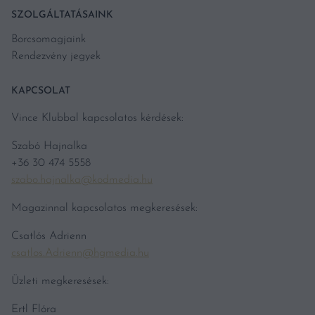
SZOLGÁLTATÁSAINK
Borcsomagjaink
Rendezvény jegyek
KAPCSOLAT
Vince Klubbal kapcsolatos kérdések:
Szabó Hajnalka
+36 30 474 5558
szabo.hajnalka@kodmedia.hu
Magazinnal kapcsolatos megkeresések:
Csatlós Adrienn
csatlos.Adrienn@hgmedia.hu
Üzleti megkeresések:
Ertl Flóra