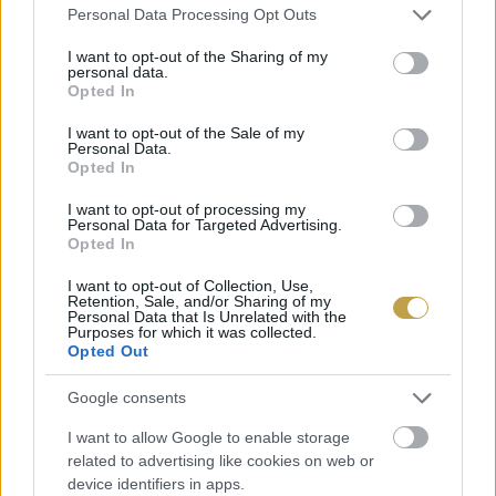
Please note that this website/app uses one or more Google
Personal Data Processing Opt Outs
services and may gather and store information including but
not limited to your visit or usage behaviour. You may click to
I want to opt-out of the Sharing of my
personal data.
grant or deny consent to Google and its third-party tags to
Opted In
use your data for below specified purposes in below Google
consent section.
I want to opt-out of the Sale of my
Personal Data.
Opted In
I want to opt-out of processing my
Personal Data for Targeted Advertising.
Opted In
EZEK IS ÉRDEKELHETNEK
I want to opt-out of Collection, Use,
Retention, Sale, and/or Sharing of my
Personal Data that Is Unrelated with the
Purposes for which it was collected.
Opted Out
Falatok
Google consents
I want to allow Google to enable storage
related to advertising like cookies on web or
device identifiers in apps.