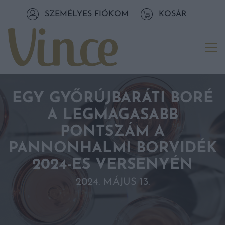
Tovább a navigációhoz
SZEMÉLYES FIÓKOM
KOSÁR
Tovább a tartalomhoz
Me
EGY GYŐRÚJBARÁTI BORÉ
A LEGMAGASABB
PONTSZÁM A
PANNONHALMI BORVIDÉK
2024-ES VERSENYÉN
2024. MÁJUS 13.