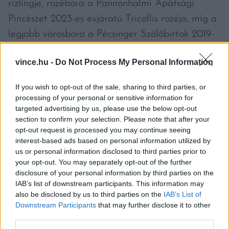
rizlingje, rozébora a Pannonhalmi Apátsági
Pincészet 2023-es évjáratú Tricollis rozéja, míg a
legjobb vörösbora a Pécsinger Szőlőbirtok 2019-
es évjáratú Eredet Cabernet franc-ja lett. A
vince.hu -
Do Not Process My Personal Information
legmagasabb pontszámot elérő bor, a Borvidéki
Vándorserleg birtokosa pedig az Ács Pincészet
If you wish to opt-out of the sale, sharing to third parties, or
2022-es évjáratú Chardonnay-ja.
processing of your personal or sensitive information for
targeted advertising by us, please use the below opt-out
section to confirm your selection. Please note that after your
Címlapfotó: Corina Rainer / Unsplash
opt-out request is processed you may continue seeing
interest-based ads based on personal information utilized by
us or personal information disclosed to third parties prior to
your opt-out. You may separately opt-out of the further
disclosure of your personal information by third parties on the
IAB’s list of downstream participants. This information may
also be disclosed by us to third parties on the
IAB’s List of
Downstream Participants
that may further disclose it to other
third parties.