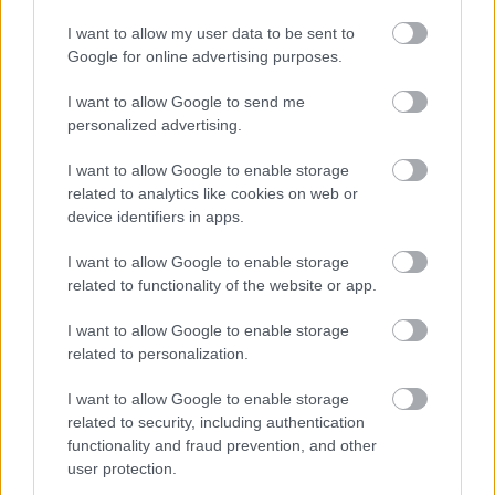
I want to allow my user data to be sent to
Google for online advertising purposes.
I want to allow Google to send me
personalized advertising.
I want to allow Google to enable storage
related to analytics like cookies on web or
BOSSZANTÓ GYOMKÉNT TEKINTÜNK RÁ, ÍRTJUK,
device identifiers in apps.
PEDIG LEVELE, GYÖKERE, VIRÁGA EGYARÁNT
KINCSET ÉR
I want to allow Google to enable storage
A modern táplálkozástudomány is visszaigazolja: komoly
related to functionality of the website or app.
beltartalmi értékkel bír, ráadásul gasztronómiai élményt is
nyújt. Még mindig bosszantó gyomként él a köztudatban,
I want to allow Google to enable storage
holott évszázadok óta számon tartott gyógynövény és
related to personalization.
hasznos vadnövény. […]
I want to allow Google to enable storage
related to security, including authentication
functionality and fraud prevention, and other
user protection.