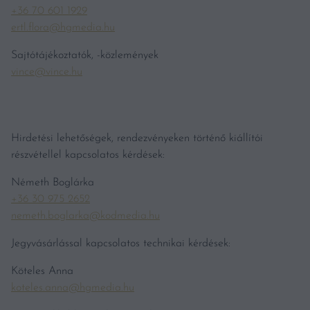
+36 70 601 1929
ertl.flora@hgmedia.hu
Sajtótájékoztatók, -közlemények
vince@vince.hu
Hirdetési lehetőségek, rendezvényeken történő kiállítói
részvétellel kapcsolatos kérdések:
Németh Boglárka
+36 30 975 2652
nemeth.boglarka@kodmedia.hu
Jegyvásárlással kapcsolatos technikai kérdések:
Köteles Anna
koteles.anna@hgmedia.hu