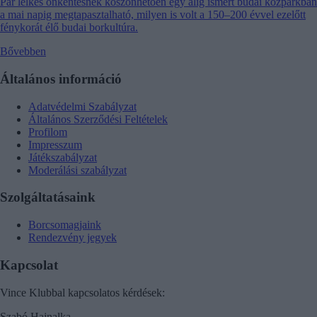
Pár lelkes önkéntesnek köszönhetően egy alig ismert budai közparkban
a mai napig megtapasztalható, milyen is volt a 150–200 évvel ezelőtt
fénykorát élő budai borkultúra.
Bővebben
Általános információ
Adatvédelmi Szabályzat
Általános Szerződési Feltételek
Profilom
Impresszum
Játékszabályzat
Moderálási szabályzat
Szolgáltatásaink
Borcsomagjaink
Rendezvény jegyek
Kapcsolat
Vince Klubbal kapcsolatos kérdések:
Szabó Hajnalka