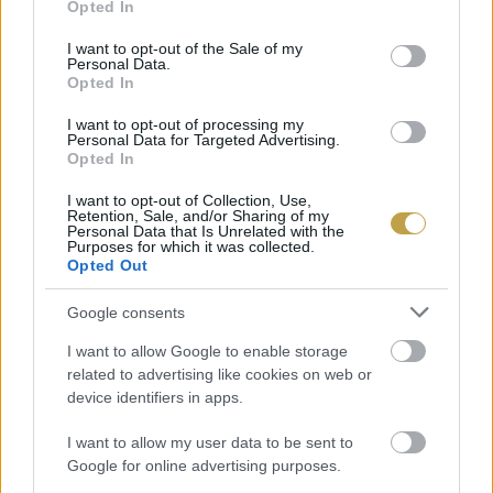
Opted In
use your data for below specified purposes in below Google
consent section.
I want to opt-out of the Sale of my
Personal Data.
Opted In
I want to opt-out of processing my
Personal Data for Targeted Advertising.
Opted In
I want to opt-out of Collection, Use,
Retention, Sale, and/or Sharing of my
Personal Data that Is Unrelated with the
Purposes for which it was collected.
Opted Out
Ezek is érdekelhetnek
Google consents
I want to allow Google to enable storage
Kortyok
related to advertising like cookies on web or
device identifiers in apps.
Kína nemzeti itala nyugati segítséggel hódítja meg a
világot
I want to allow my user data to be sent to
Google for online advertising purposes.
Több mint 1000 éve létezik, most a világ Kínán kívüli része is elkezdte
felfedezni magának.