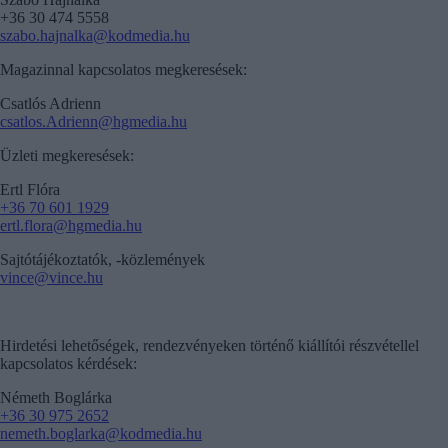
+36 30 474 5558
szabo.hajnalka@kodmedia.hu
Magazinnal kapcsolatos megkeresések:
Csatlós Adrienn
csatlos.Adrienn@hgmedia.hu
Üzleti megkeresések:
Ertl Flóra
+36 70 601 1929
ertl.flora@hgmedia.hu
Sajtótájékoztatók, -közlemények
vince@vince.hu
Hirdetési lehetőségek, rendezvényeken történő kiállítói részvétellel
kapcsolatos kérdések:
Németh Boglárka
+36 30 975 2652
nemeth.boglarka@kodmedia.hu