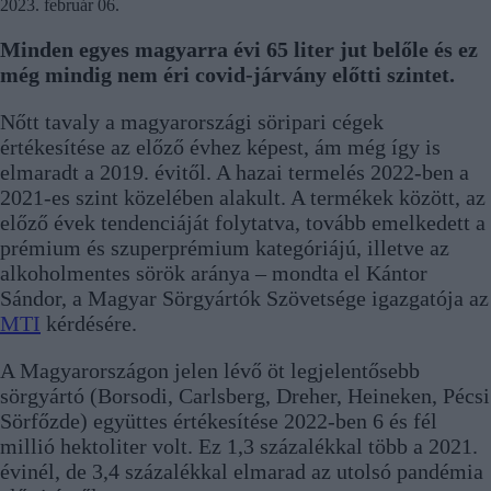
2023. február 06.
Minden egyes magyarra évi 65 liter jut belőle és ez
még mindig nem éri covid-járvány előtti szintet.
Nőtt tavaly a magyarországi söripari cégek
értékesítése az előző évhez képest, ám még így is
elmaradt a 2019. évitől. A hazai termelés 2022-ben a
2021-es szint közelében alakult. A termékek között, az
előző évek tendenciáját folytatva, tovább emelkedett a
prémium és szuperprémium kategóriájú, illetve az
alkoholmentes sörök aránya – mondta el Kántor
Sándor, a Magyar Sörgyártók Szövetsége igazgatója az
MTI
kérdésére.
A Magyarországon jelen lévő öt legjelentősebb
sörgyártó (Borsodi, Carlsberg, Dreher, Heineken, Pécsi
Sörfőzde) együttes értékesítése 2022-ben 6 és fél
millió hektoliter volt. Ez 1,3 százalékkal több a 2021.
évinél, de 3,4 százalékkal elmarad az utolsó pandémia