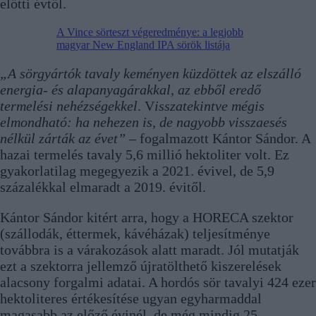
előtti évtől.
A Vince sörteszt végeredménye: a legjobb
magyar New England IPA sörök listája
„A sörgyártók tavaly keményen küzdöttek az elszálló
energia- és alapanyagárakkal, az ebből eredő
termelési nehézségekkel
.
V
isszatekintve mégis
elmondható: ha nehezen is, de nagyobb visszaesés
nélkül zárták az évet”
– fogalmazott Kántor Sándor. A
hazai termelés tavaly 5,6 millió hektoliter volt. Ez
gyakorlatilag megegyezik a 2021. évivel, de 5,9
százalékkal elmaradt a 2019. évitől.
Kántor Sándor kitért arra, hogy a HORECA szektor
(szállodák, éttermek, kávéházak) teljesítménye
továbbra is a várakozások alatt maradt. Jól mutatják
ezt a szektorra jellemző újratölthető kiszerelések
alacsony forgalmi adatai. A hordós sör tavalyi 424 ezer
hektoliteres értékesítése ugyan egyharmaddal
magasabb az előző évinél, de még mindig 25