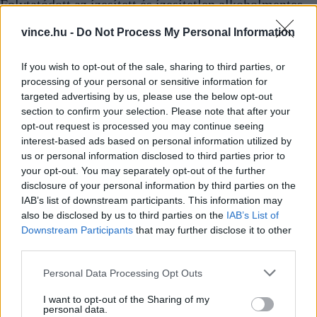
Folytatódott az ízesített és ízesítetlen alkoholmentes
sörök forgalmának növekedése. Arányuk a teljes
vince.hu -
Do Not Process My Personal Information
értékesítésen belül tavaly már meghaladta a 6
százalékot. Mindeközben a csökkentett
If you wish to opt-out of the sale, sharing to third parties, or
alkoholtartalmú (2 százalék körüli) ízesített
processing of your personal or sensitive information for
sörtermékek iránti kereslet marginalizálódott, 0,5
targeted advertising by us, please use the below opt-out
százalék alá csökkent.
section to confirm your selection. Please note that after your
opt-out request is processed you may continue seeing
Kántor Sándor ismertetése szerint e folyamatokat
interest-based ads based on personal information utilized by
tükrözik az egyes kiskereskedelmi kiszerelések
us or personal information disclosed to third parties prior to
forgalmának változásai. Az egyutas üvegek forgalma
your opt-out. You may separately opt-out of the further
10 százalékkal nőtt, de még mindig csak 3,8 százalék a
disclosure of your personal information by third parties on the
teljes forgalomban, az aludobozos sör forgalma 1
IAB’s list of downstream participants. This information may
százalékkal nőtt, míg a PET palackba töltött sörök
also be disclosed by us to third parties on the
IAB’s List of
értékesítése 16 százalékkal csökkent. Az aludobozos
Downstream Participants
that may further disclose it to other
sörök részesedése a teljes forgalomban 69 százalék
third parties.
volt.
Please note that this website/app uses one or more Google
Personal Data Processing Opt Outs
services and may gather and store information including but
Címlapfotó:
Zino de Groot
/ Unsplash
not limited to your visit or usage behaviour. You may click to
I want to opt-out of the Sharing of my
personal data.
grant or deny consent to Google and its third-party tags to