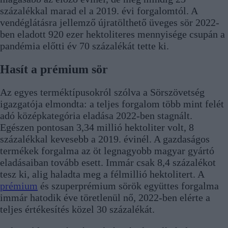
százalékkal marad el a 2019. évi forgalomtól. A
vendéglátásra jellemző újratölthető üveges sör 2022-
ben eladott 920 ezer hektoliteres mennyisége csupán a
pandémia előtti év 70 százalékát tette ki.
Hasít a prémium sör
Az egyes terméktípusokról szólva a Sörszövetség
igazgatója elmondta: a teljes forgalom több mint felét
adó középkategória eladása 2022-ben stagnált.
Egészen pontosan 3,34 millió hektoliter volt, 8
százalékkal kevesebb a 2019. évinél. A gazdaságos
termékek forgalma az öt legnagyobb magyar gyártó
eladásaiban tovább esett. Immár csak 8,4 százalékot
tesz ki, alig haladta meg a félmillió hektolitert. A
prémium
és szuperprémium sörök együttes forgalma
immár hatodik éve töretlenül nő, 2022-ben elérte a
teljes értékesítés közel 30 százalékát.