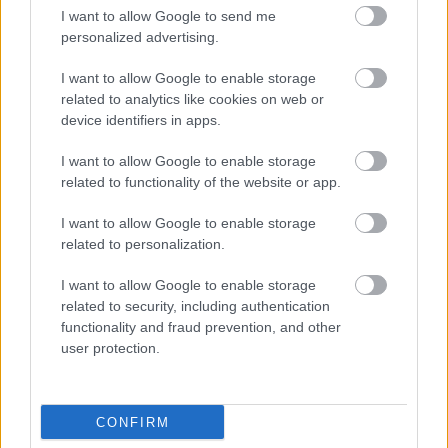
I want to allow Google to send me
Bővebben
personalized advertising.
Falatok
I want to allow Google to enable storage
Fura ok miatt lett a karácsonyok legfontosabb
related to analytics like cookies on web or
süteménye egyik kedvenc finomságunk
device identifiers in apps.
A második világháború után végleg meghódította a világot és
I want to allow Google to enable storage
Magyarországot. Kevés dologgal kapcsolatban kering annyi legenda,
related to functionality of the website or app.
mint a panettone. Egy minapi cikkében a Hamu és Gyémánt gyűjtötte
össze a különböző […]
I want to allow Google to enable storage
Bővebben
related to personalization.
Kortyok
I want to allow Google to enable storage
Viccnek indult, most felforgatja a piacot ez az új
related to security, including authentication
üdítőital
functionality and fraud prevention, and other
user protection.
Aki megkóstolta, élete egyik legnagyobb élményének, legkellemesebb
meglepetésének tartja.
Bővebben
CONFIRM
Szakma