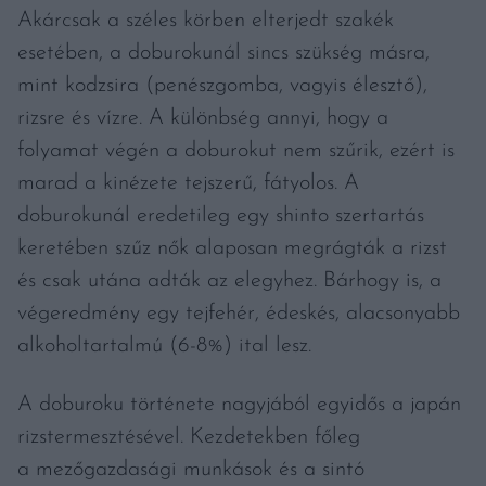
Akárcsak a széles körben elterjedt szakék
esetében, a doburokunál sincs szükség másra,
mint kodzsira (penészgomba, vagyis élesztő),
rizsre és vízre. A különbség annyi, hogy a
folyamat végén a doburokut nem szűrik, ezért is
marad a kinézete tejszerű, fátyolos. A
doburokunál eredetileg egy shinto szertartás
keretében szűz nők alaposan megrágták a rizst
és csak utána adták az elegyhez. Bárhogy is, a
végeredmény egy tejfehér, édeskés, alacsonyabb
alkoholtartalmú (6-8%) ital lesz.
A doburoku története nagyjából egyidős a japán
rizstermesztésével. Kezdetekben főleg
a mezőgazdasági munkások és a sintó