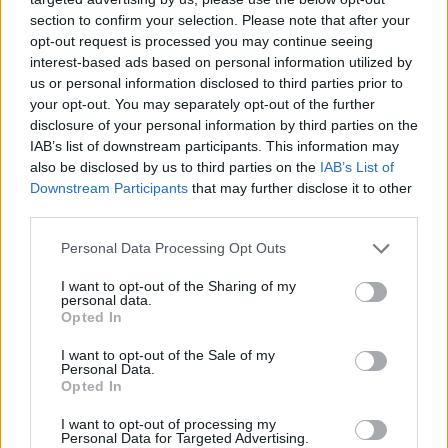
tilalom lépett életbe az otthon főzött
section to confirm your selection. Please note that after your
alkoholtartalmú italokra vonatkozóan. Ennek
opt-out request is processed you may continue seeing
interest-based ads based on personal information utilized by
esett áldozatául a doburoku is, ami a boltok
us or personal information disclosed to third parties prior to
polcain sem jelenhetett meg, mivel a
your opt-out. You may separately opt-out of the further
hagyományos, szűretlen ital nem felelt meg a
disclosure of your personal information by third parties on the
IAB’s list of downstream participants. This information may
kereskedelmi szakégyártás szabályainak. Utóbbi
also be disclosed by us to third parties on the
IAB’s List of
a tisztább, szűrt termékeket részesítek előnyben.
Downstream Participants
that may further disclose it to other
third parties.
Mindez persze nem jelentette azt, a hogy
Please note that this website/app uses one or more Google
Personal Data Processing Opt Outs
services and may gather and store information including but
doburoku végleg eltűnt. A második
not limited to your visit or usage behaviour. You may click to
I want to opt-out of the Sharing of my
világháborúban tapasztalható szakéhiány miatt
personal data.
grant or deny consent to Google and its third-party tags to
Opted In
use your data for below specified purposes in below Google
újra megnőtt a népszerűsége. Ennek (is)
consent section.
I want to opt-out of the Sale of my
folyományaként 2003-ra a japán kormány több
Personal Data.
Opted In
olyan zónát létrehozott, ahol a gazdaság
élénkítése érdekében megengedte az
I want to opt-out of processing my
Personal Data for Targeted Advertising.