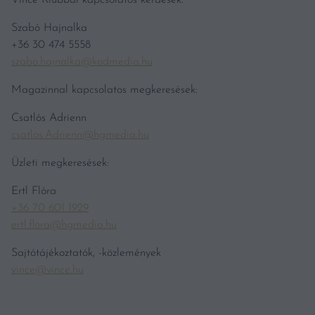
Vince Klubbal kapcsolatos kérdések:
Szabó Hajnalka
+36 30 474 5558
szabo.hajnalka@kodmedia.hu
Magazinnal kapcsolatos megkeresések:
Csatlós Adrienn
csatlos.Adrienn@hgmedia.hu
Üzleti megkeresések:
Ertl Flóra
+36 70 601 1929
ertl.flora@hgmedia.hu
Sajtótájékoztatók, -közlemények
vince@vince.hu