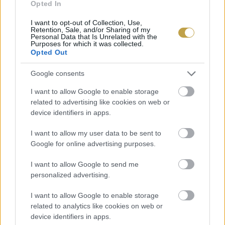
éttermeknek és bároknak a doburoku
Opted In
forgalmazását. 2021-ben már 193 létesítménynek
I want to opt-out of Collection, Use,
Retention, Sale, and/or Sharing of my
volt engedélye az ital forgalmazására, és ez a
Personal Data that Is Unrelated with the
Purposes for which it was collected.
szám folyamatosan növekszik.
Opted Out
A legelső tokiói vendéglátóhely, melynek
Google consents
menüjén már szerepet az ital, a 2015-ben
I want to allow Google to enable storage
related to advertising like cookies on web or
megnyitott Sake Hotaru volt. 2022 júniusára
device identifiers in apps.
pedig a Heiwa Doburoku Kabutocho Főzde is
megnyithatta első doburokut kínáló bárját.
I want to allow my user data to be sent to
Google for online advertising purposes.
I want to allow Google to send me
personalized advertising.
I want to allow Google to enable storage
related to analytics like cookies on web or
device identifiers in apps.