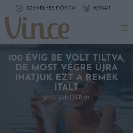
Tovább a navigációhoz
SZEMÉLYES FIÓKOM
KOSÁR
Tovább a tartalomhoz
Me
100 ÉVIG BE VOLT TILTVA,
DE MOST VÉGRE ÚJRA
IHATJUK EZT A REMEK
ITALT
2025. JANUÁR 21.