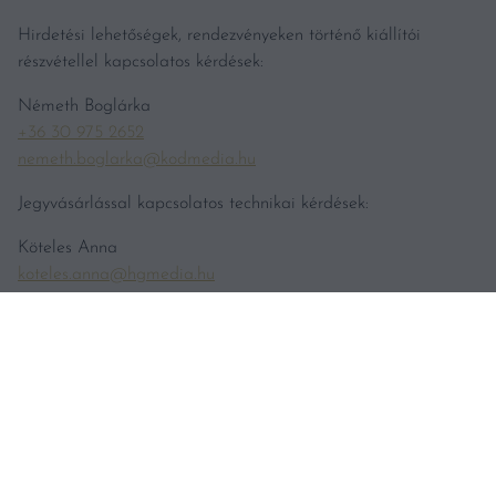
Hirdetési lehetőségek, rendezvényeken történő kiállítói
részvétellel kapcsolatos kérdések:
Németh Boglárka
+36 30 975 2652
nemeth.boglarka@kodmedia.hu
Jegyvásárlással kapcsolatos technikai kérdések:
Köteles Anna
koteles.anna@hgmedia.hu
Bortesztekkel kapcsolatos tájékoztatás
teszt@vincemagazin.hu