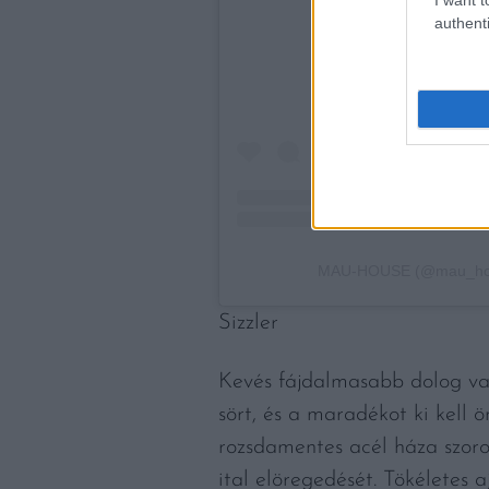
authenti
MAU-HOUSE (@mau_house
Sizzler
Kevés fájdalmasabb dolog va
sört, és a maradékot ki kell 
rozsdamentes acél háza szoro
ital elöregedését. Tökéletes 