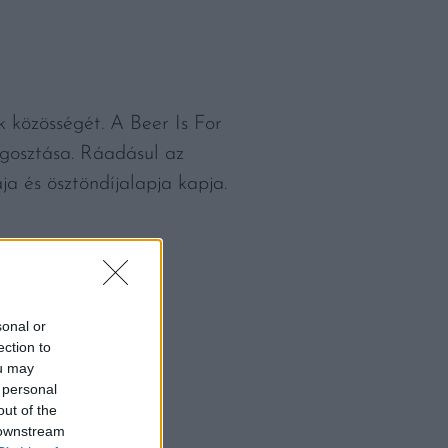
k közösségét. A Beer Is For
egosztása. Ráadásul az
ja és ösztöndíjalapja kapja.
sonal or
ection to
ou may
 personal
out of the
 downstream