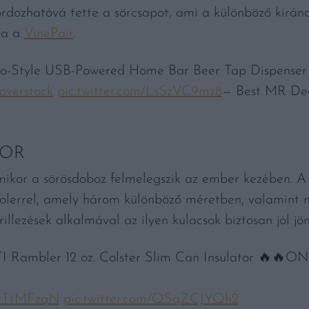
ordozhatóvá tette a sörcsapot, ami a különböző kiránd
rja a
VinePair
.
tro-Style USB-Powered Home Bar Beer Tap Dispenser
overstock
pic.twitter.com/LsSzVC9mz8
— Best MR De
TOR
ikor a sörösdoboz felmelegszik az ember kezében. A 
olerrel, amely három különböző méretben, valamint n
illezések alkalmával az ilyen kulacsok biztosan jól jö
 Rambler 12 oz. Colster Slim Can Insulator 🔥🔥
qPrTtMFzqN
pic.twitter.com/QSqZCJYQh2