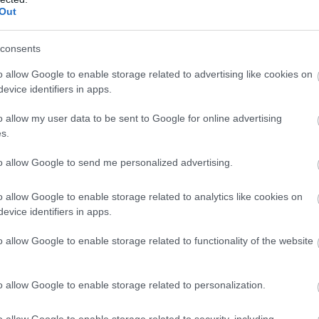
san inkább pezsgővel párosítják, az Oyster Bottle O
Out
 osztriga szerelmeseinek. Ez a bronzból készült palac
nyben ott a helye.
consents
o allow Google to enable storage related to advertising like cookies on
evice identifiers in apps.
o allow my user data to be sent to Google for online advertising
s.
to allow Google to send me personalized advertising.
o allow Google to enable storage related to analytics like cookies on
evice identifiers in apps.
o allow Google to enable storage related to functionality of the website
o allow Google to enable storage related to personalization.
ekintése az Instagramon
o allow Google to enable storage related to security, including