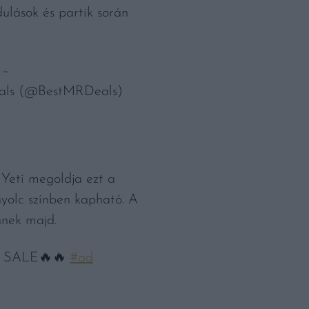
ulások és partik során
 –
als (@BestMRDeals)
Yeti megoldja ezt a
yolc színben kapható. A
nnek majd.
ON SALE🔥🔥
#ad