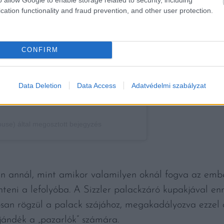
cation functionality and fraud prevention, and other user protection.
CONFIRM
Data Deletion
Data Access
Adatvédelmi szabályzat
) által megosztott bejegyzés
n annál, mint amikor valamilyen oknál fogva az em
önteni a lefolyóba. A Sizzler palackzáró kupakjával e
san rögzül a palack szájához, megakadályozva ezzel a
ajándék a „pazarlók” számára.