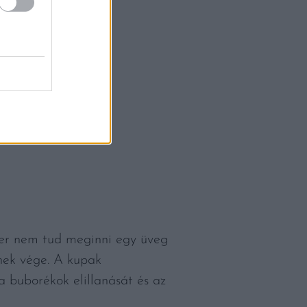
ber nem tud meginni egy üveg
nnek vége. A kupak
 buborékok elillanását és az