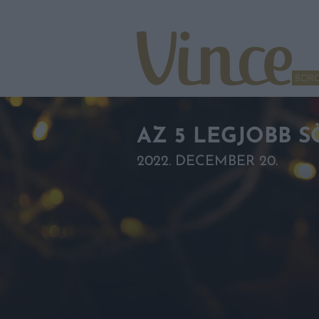
Tovább a navigációhoz
Tovább a tartalomhoz
BOR
AZ 5 LEGJOBB 
2022. DECEMBER 20.