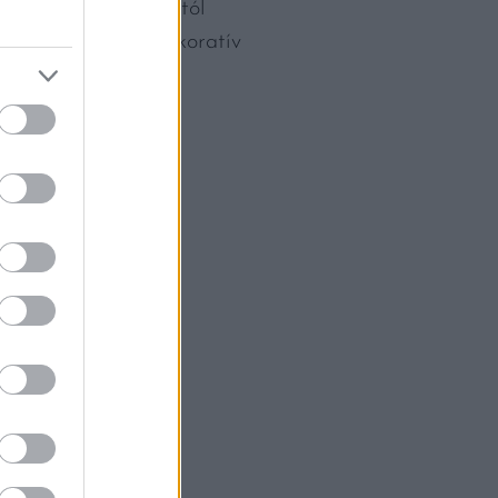
pener a Mau House-tól
knyitó egy remek dekoratív