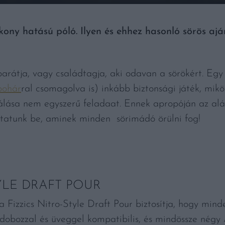
ony hatású póló. Ilyen és ehhez hasonló sörös ajá
arátja, vagy családtagja, aki odavan a sörökért. Eg
pohár
ral csomagolva is) inkább biztonsági játék, mik
álása nem egyszerű feladaat. Ennek apropóján az alá
utatunk be, aminek minden sörimádó örülni fog!
YLE DRAFT POUR
 Fizzics Nitro-Style Draft Pour biztosítja, hogy minden
 dobozzal és üveggel kompatibilis, és mindössze nég