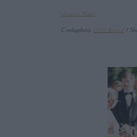
Umami Mart
Címlapfotó:
U2M Brand
/ Sh