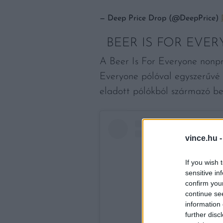
— Deep Price Drop (@DeepPrice)
BEER IS FOR EVE
A Beer Is For Everyone nonpro
Everyone pólóval egyszerűvé 
eladott pólókból származó bev
vince.hu 
If you wish 
sensitive in
confirm you
continue se
information 
further disc