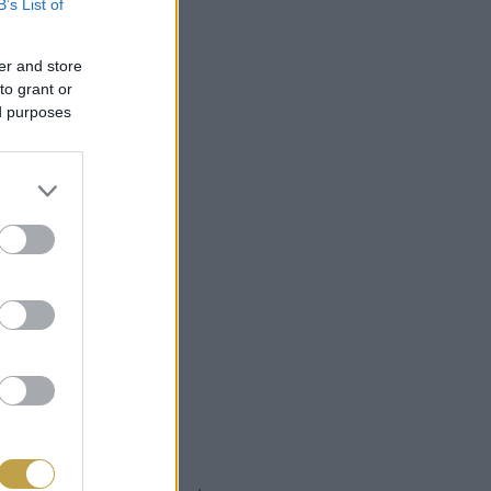
B’s List of
er and store
to grant or
ed purposes