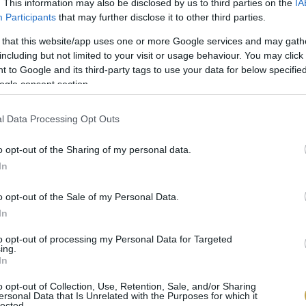
. This information may also be disclosed by us to third parties on the
IA
Participants
that may further disclose it to other third parties.
 that this website/app uses one or more Google services and may gath
including but not limited to your visit or usage behaviour. You may click 
 to Google and its third-party tags to use your data for below specifi
ekintése az Instagramon
ogle consent section.
l Data Processing Opt Outs
o opt-out of the Sharing of my personal data.
In
o opt-out of the Sale of my Personal Data.
In
to opt-out of processing my Personal Data for Targeted
ing.
foreveryone) által megosztott bejegyzés
In
ER PALACKNYITÓ
o opt-out of Collection, Use, Retention, Sale, and/or Sharing
ersonal Data that Is Unrelated with the Purposes for which it
lected.