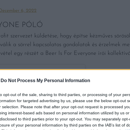
December 6, 2022
RYONE PÓLÓ
fit szervezet küldetése, hogy építse kézműves sörösö
válik a sörrel kapcsolatos gondolatok és érzelmek m
étel egy részét a Beer Is For Everyone írói kollektívá
-
Do Not Process My Personal Information
to opt-out of the sale, sharing to third parties, or processing of your per
formation for targeted advertising by us, please use the below opt-out s
r selection. Please note that after your opt-out request is processed y
eing interest-based ads based on personal information utilized by us or
disclosed to third parties prior to your opt-out. You may separately opt-
losure of your personal information by third parties on the IAB’s list of