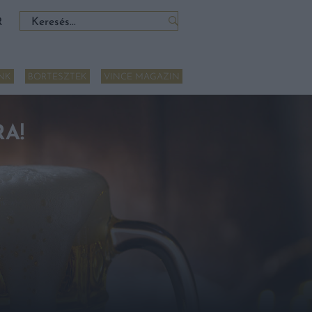
Keresés:
R
NK
BORTESZTEK
VINCE MAGAZIN
A!