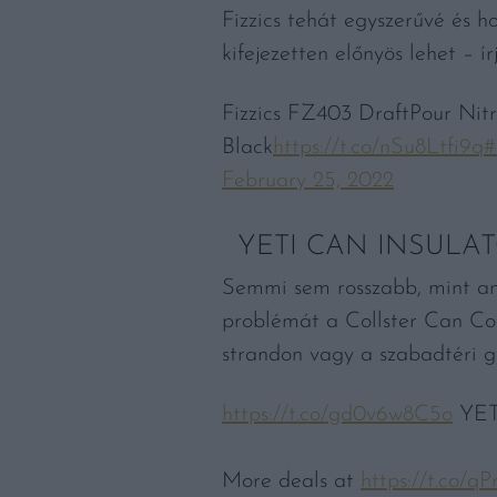
Fizzics tehát egyszerűvé és h
kifejezetten előnyös lehet – í
Fizzics FZ403 DraftPour Ni
Black
https://t.co/nSu8Ltfi9q
#
February 25, 2022
YETI CAN INSULA
Semmi sem rosszabb, mint am
problémát a Collster Can Co
strandon vagy a szabadtéri gr
https://t.co/gd0v6w8C5o
YETI
More deals at
https://t.co/