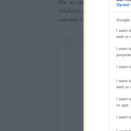
Bár az osztrigát hagyományo
Opted 
tökéletes ajándék a sör és az
ajándék. Mindegyik bárszekré
Google 
I want t
web or d
I want t
purpose
I want 
I want t
web or d
I want t
or app.
I want t
A bejegyzés megt
I want t