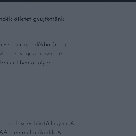
ndék ötletet gyűjtöttünk
y üveg sör ajándékba (még
özben egy igazi hasznos és
bbi cikkben öt olyan
 sör friss és hűsítő legyen. A
y AA elemmel működik. A