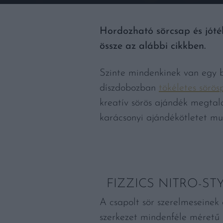
Hordozható sörcsap és jóték
össze az alábbi cikkben.
Szinte mindenkinek van egy b
díszdobozban
tökéletes sörös
kreatív sörös ajándék megtal
karácsonyi ajándékötletet m
FIZZICS NITRO-ST
A csapolt sör szerelmeseinek a
szerkezet mindenféle méretű