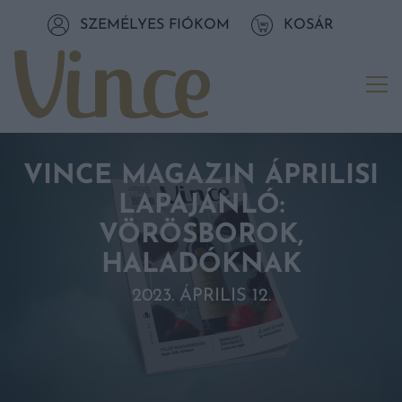
Tovább a navigációhoz
SZEMÉLYES FIÓKOM
KOSÁR
Tovább a tartalomhoz
Me
VINCE MAGAZIN ÁPRILISI
LAPAJÁNLÓ:
VÖRÖSBOROK,
HALADÓKNAK
2023. ÁPRILIS 12.