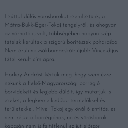
Ezúttal dűlős vörösborokat szemléztünk, a
Mátra-Bükk-Eger-Tokaj tengelyről, és ahogyan
az várható is volt, többségében nagyon szép
tételek kerültek a szigorú borítészek poharaiba.
Nem árulunk zsákbamacskát: újabb Vince-díjas
tétel került címlapra.
Horkay Andrást kértük meg, hogy szemlézze
nekünk a Felső-Magyarországi borrégió
borvidékeit és legjobb dűlőit, így mutatjuk is
ezeket, a legkiemelkedőbb termelőkkel és
területekkel. Mivel Tokaj egy önálló entitás, és
nem része a borrégiónak, no és vörösborok
kapcsán nem is feltétlenül ez jut először