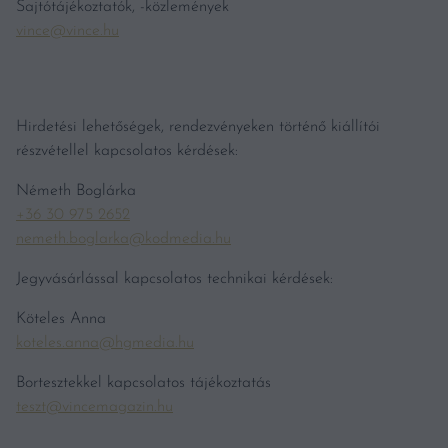
Sajtótájékoztatók, -közlemények
vince@vince.hu
Hirdetési lehetőségek, rendezvényeken történő kiállítói
részvétellel kapcsolatos kérdések:
Németh Boglárka
+36 30 975 2652
nemeth.boglarka@kodmedia.hu
Jegyvásárlással kapcsolatos technikai kérdések:
Köteles Anna
koteles.anna@hgmedia.hu
Bortesztekkel kapcsolatos tájékoztatás
teszt@vincemagazin.hu