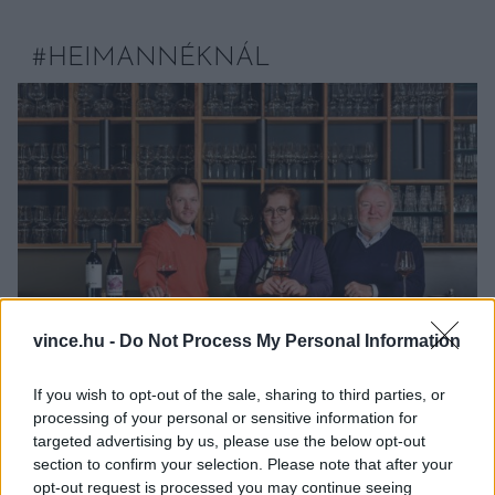
#HEIMANNÉKNÁL
vince.hu -
Do Not Process My Personal Information
If you wish to opt-out of the sale, sharing to third parties, or
Fotó: Acsai Miklós/Vince Magazin
processing of your personal or sensitive information for
targeted advertising by us, please use the below opt-out
section to confirm your selection. Please note that after your
Régóta követjük már nyomon a Heimann család
opt-out request is processed you may continue seeing