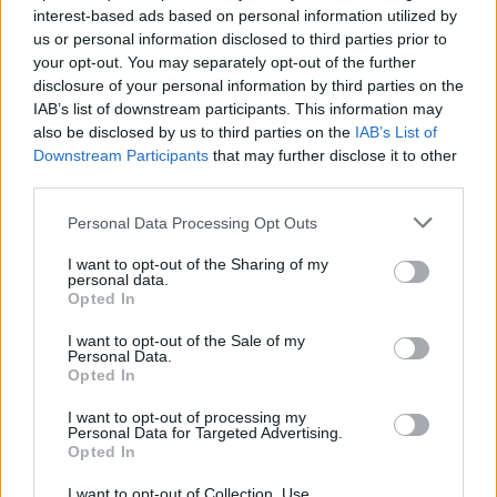
interest-based ads based on personal information utilized by
életét, újításait, és különböző fejlődési szakaszait.
us or personal information disclosed to third parties prior to
Legutóbb, amikor beszélgettünk velük, még a
your opt-out. You may separately opt-out of the further
disclosure of your personal information by third parties on the
Covid okozta plussz feladatokat oldották,
IAB’s list of downstream participants. This information may
elindultak egy új névvel, ma pedig már arról
also be disclosed by us to third parties on the
IAB’s List of
mesélnek, hogy amit akkor elterveztek,
Downstream Participants
that may further disclose it to other
third parties.
beváltotta a hozzá fűzött reményeket. Sőt, nem
Please note that this website/app uses one or more Google
ülnek a babérjaikon továbbra sem, hanem
Personal Data Processing Opt Outs
services and may gather and store information including but
mennek tovább a számukra kijelölt úton.
not limited to your visit or usage behaviour. You may click to
I want to opt-out of the Sharing of my
personal data.
grant or deny consent to Google and its third-party tags to
Opted In
use your data for below specified purposes in below Google
ELFELEDETT SZŐLŐFAJTÁK?
consent section.
I want to opt-out of the Sale of my
Personal Data.
A borvilág trendjei is abba az irányba mutatnak,
Opted In
hogy minden keresett lesz, ami egzotikus. Nekünk
I want to opt-out of processing my
pedig nem is kell messzire menni: számos termelő
Personal Data for Targeted Advertising.
Opted In
foglalkozik itthon némileg feledésbe ment
I want to opt-out of Collection, Use,