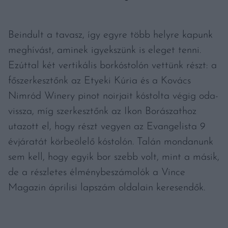
Beindult a tavasz, így egyre több helyre kapunk
meghívást, aminek igyekszünk is eleget tenni.
Ezúttal két vertikális borkóstolón vettünk részt: a
főszerkesztőnk az Etyeki Kúria és a Kovács
Nimród Winery pinot noirjait kóstolta végig oda-
vissza, míg szerkesztőnk az Ikon Borászathoz
utazott el, hogy részt vegyen az Evangelista 9
évjáratát körbeölelő kóstolón. Talán mondanunk
sem kell, hogy egyik bor szebb volt, mint a másik,
de a részletes élménybeszámolók a Vince
Magazin áprilisi lapszám oldalain keresendők.