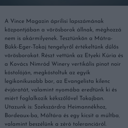
A Vince Magazin áprilisi lapszámának
központjában a vörösborok állnak, méghozzá
nem is akármilyenek. Tesztünkön a Mátra-
Bükk-Eger-Tokaj tengelyről értékeltünk dűlős
vörösborokat. Részt vettünk az Etyeki Kúria és
a Kovács Nimród Winery vertikális pinot noir
kóstolóján, megkóstoltuk az egyik
legikonikusabb bor, az Evangelista kilenc
évjáratát, valamint nyomába eredtünk ki és
miért foglalkozik kékszőlővel Tokajban.
Utazunk is: Szekszárdra Heimannékhoz,
Bordeaux-ba, Máltára és egy kicsit a múltba
,
valamint beszélünk a zéró toleranciáról.