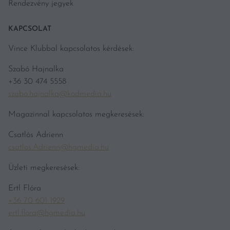
Rendezvény jegyek
KAPCSOLAT
Vince Klubbal kapcsolatos kérdések:
Szabó Hajnalka
+36 30 474 5558
szabo.hajnalka@kodmedia.hu
Magazinnal kapcsolatos megkeresések:
Csatlós Adrienn
csatlos.Adrienn@hgmedia.hu
Üzleti megkeresések:
Ertl Flóra
+36 70 601 1929
ertl.flora@hgmedia.hu