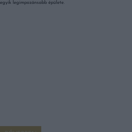
egyik legimpozánsabb épülete.