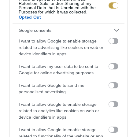
szőlőfajtákkal. Egyelőre, hiszen könnyen lehet,
Retention, Sale, and/or Sharing of my
Personal Data that Is Unrelated with the
hogy néhány éven belül már a borlapokon
Purposes for which it was collected.
Opted Out
természetes lesz a fehér góhér poharazva.
Google consents
Akárhogyan is, nagyon úgy fest, hogy még jó
I want to allow Google to enable storage
ideig taxival kell hazajárnunk a borkóstolókról:
related to advertising like cookies on web or
vendégszerzőnk a zéró tolerancia témakörét
device identifiers in apps.
járta körbe. A borászok hajlanak rá, a szakértők
I want to allow my user data to be sent to
ellenzik, mutatjuk a pro és kontra érveket.
Google for online advertising purposes.
I want to allow Google to send me
personalized advertising.
I want to allow Google to enable storage
related to analytics like cookies on web or
HURRÁ UTAZUNK, IRÁNY MÁLTA!
device identifiers in apps.
I want to allow Google to enable storage
related to functionality of the website or app.