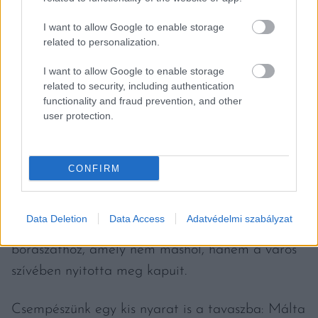
I want to allow Google to enable storage
related to personalization.
I want to allow Google to enable storage
related to security, including authentication
functionality and fraud prevention, and other
user protection.
Fotó: Kalmár Borbála/Vince Magazin
CONFIRM
Nem maradunk utazás nélkül sem: Németh
Ágnes Bordeuax-ban tette tiszteletét, és
Data Deletion
Data Access
Adatvédelmi szabályzat
ellátogatott egy olyan nagy presztízsű
borászathoz, amely nem máshol, hanem a város
szívében nyitotta meg kapuit.
Csempészünk egy kis nyarat is a tavaszba: Málta